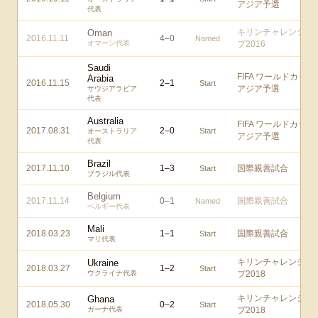
アジア予選
代表
キリンチャレンジカ
Oman
2016.11.11
4
–
0
Named
オマーン代表
プ2016
Saudi
FIFA ワールドカップ
Arabia
2016.11.15
2
–
1
Start
アジア予選
サウジアラビア
代表
Australia
FIFA ワールドカップ
2017.08.31
2
–
0
Start
オーストラリア
アジア予選
代表
Brazil
2017.11.10
1
–
3
国際親善試合
Start
ブラジル代表
Belgium
2017.11.14
0
–
1
国際親善試合
Named
ベルギー代表
Mali
2018.03.23
1
–
1
国際親善試合
Start
マリ代表
キリンチャレンジカ
Ukraine
2018.03.27
1
–
2
Start
ウクライナ代表
プ2018
キリンチャレンジカ
Ghana
2018.05.30
0
–
2
Start
ガーナ代表
プ2018