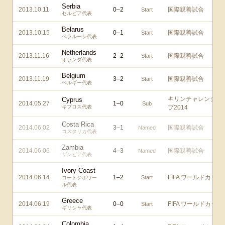
Serbia
2013.10.11
0
–
2
国際親善試合
Start
セルビア代表
Belarus
2013.10.15
0
–
1
国際親善試合
Start
ベラルーシ代表
Netherlands
2013.11.16
2
–
2
国際親善試合
Start
オランダ代表
Belgium
2013.11.19
3
–
2
国際親善試合
Start
ベルギー代表
キリンチャレンジカ
Cyprus
2014.05.27
1
–
0
Sub
キプロス代表
プ2014
Costa Rica
2014.06.02
3
–
1
国際親善試合
Named
コスタリカ代表
Zambia
2014.06.06
4
–
3
国際親善試合
Named
ザンビア代表
Ivory Coast
2014.06.14
1
–
2
FIFA ワールドカップ
Start
コートジボワー
ル代表
Greece
2014.06.19
0
–
0
FIFA ワールドカップ
Start
ギリシャ代表
Colombia