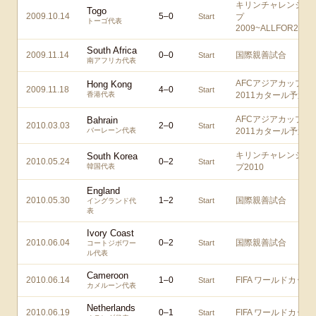
キリンチャレンジカ
Togo
2009.10.14
5
–
0
Start
プ
トーゴ代表
2009~ALLFOR2010!
South Africa
2009.11.14
0
–
0
国際親善試合
Start
南アフリカ代表
AFCアジアカップ
Hong Kong
2009.11.18
4
–
0
Start
香港代表
2011カタール予選
AFCアジアカップ
Bahrain
2010.03.03
2
–
0
Start
バーレーン代表
2011カタール予選
キリンチャレンジカ
South Korea
2010.05.24
0
–
2
Start
韓国代表
プ2010
England
2010.05.30
1
–
2
国際親善試合
Start
イングランド代
表
Ivory Coast
2010.06.04
0
–
2
国際親善試合
Start
コートジボワー
ル代表
Cameroon
2010.06.14
1
–
0
FIFA ワールドカップ
Start
カメルーン代表
Netherlands
2010.06.19
0
–
1
FIFA ワールドカップ
Start