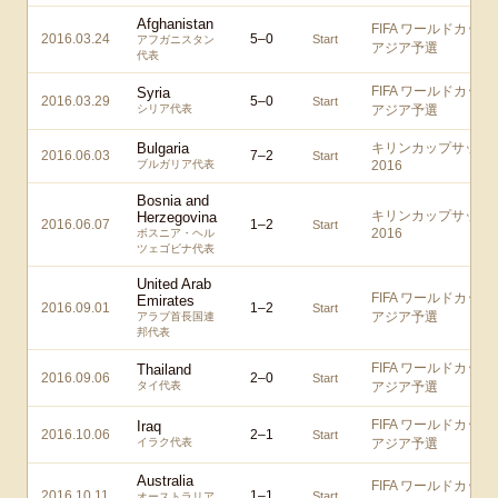
Afghanistan
FIFA ワールドカップ
2016.03.24
5
–
0
Start
アフガニスタン
アジア予選
代表
FIFA ワールドカップ
Syria
2016.03.29
5
–
0
Start
シリア代表
アジア予選
Bulgaria
キリンカップサッカ
2016.06.03
7
–
2
Start
ブルガリア代表
2016
Bosnia and
キリンカップサッカ
Herzegovina
2016.06.07
1
–
2
Start
2016
ボスニア・ヘル
ツェゴビナ代表
United Arab
FIFA ワールドカップ
Emirates
2016.09.01
1
–
2
Start
アジア予選
アラブ首長国連
邦代表
FIFA ワールドカップ
Thailand
2016.09.06
2
–
0
Start
タイ代表
アジア予選
FIFA ワールドカップ
Iraq
2016.10.06
2
–
1
Start
イラク代表
アジア予選
Australia
FIFA ワールドカップ
2016.10.11
1
–
1
Start
オーストラリア