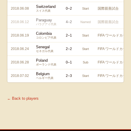
Switzerland
2018.06.08
0
–
2
国際親善試合
Start
スイス代表
Paraguay
2018.06.12
4
–
2
国際親善試合
Named
パラグアイ代表
Colombia
2018.06.19
2
–
1
FIFA ワールドカップ
Start
コロンビア代表
Senegal
2018.06.24
2
–
2
FIFA ワールドカップ
Start
セネガル代表
Poland
2018.06.28
0
–
1
FIFA ワールドカップ
Sub
ポーランド代表
Belgium
2018.07.02
2
–
3
FIFA ワールドカップ
Start
ベルギー代表
← Back to players