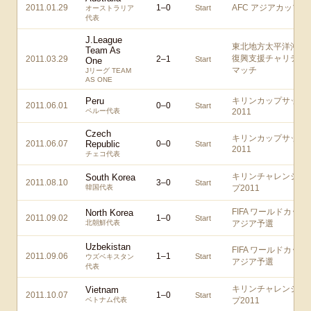
2011.01.29
1
–
0
AFC アジアカップ
Start
オーストラリア
代表
J.League
東北地方太平洋沖地
Team As
復興支援チャリティ
2011.03.29
2
–
1
Start
One
マッチ
Jリーグ TEAM
AS ONE
Peru
キリンカップサッカ
2011.06.01
0
–
0
Start
ペルー代表
2011
Czech
キリンカップサッカ
2011.06.07
Republic
0
–
0
Start
2011
チェコ代表
キリンチャレンジカ
South Korea
2011.08.10
3
–
0
Start
韓国代表
プ2011
FIFA ワールドカップ
North Korea
2011.09.02
1
–
0
Start
北朝鮮代表
アジア予選
Uzbekistan
FIFA ワールドカップ
2011.09.06
1
–
1
Start
ウズベキスタン
アジア予選
代表
キリンチャレンジカ
Vietnam
2011.10.07
1
–
0
Start
ベトナム代表
プ2011