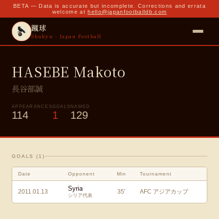
BETA — Data is accurate but incomplete. Corrections and errata
welcome at
hello@japanfootballdb.com
蹴球
Shukyu · Japan Football
HASEBE Makoto
長谷部誠
APPEARANCES
GOALS
NAMED
114
1
129
GOALS (
1
)
Date
Opponent
Min
Tournament
Syria
2011.01.13
35
'
AFC アジアカップ
シリア代表