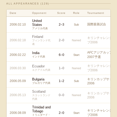
ALL APPEARANCES (
129
)
Date
Opponent
Score
Role
Tournament
United
国際親善試合
2006.02.10
States
2
–
3
Sub
アメリカ代表
Finland
キリンチャレンジカ
2006.02.18
2
–
0
Named
フィンランド代
プ2006
表
AFCアジアカップ
India
2006.02.22
6
–
0
Start
インド代表
2007予選
キリンチャレンジカ
Ecuador
2006.03.30
1
–
0
Named
エクアドル代表
プ2006
Bulgaria
キリンカップサッカ
2006.05.09
1
–
2
Sub
ブルガリア代表
2006
Scotland
キリンカップサッカ
2006.05.13
0
–
0
Named
スコットランド
2006
代表
Trinidad and
キリンチャレンジカ
Tobago
2006.08.09
2
–
0
Start
プ2006
トリニダード・