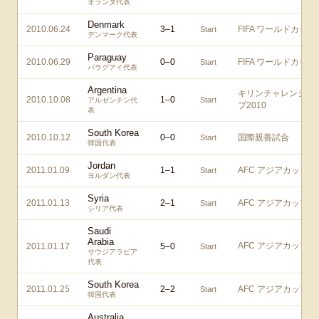
オランダ代表
Denmark
2010.06.24
3
–
1
FIFA ワールドカップ
Start
デンマーク代表
Paraguay
2010.06.29
0
–
0
FIFA ワールドカップ
Start
パラグアイ代表
Argentina
キリンチャレンジカ
2010.10.08
1
–
0
Start
アルゼンチン代
プ2010
表
South Korea
2010.10.12
0
–
0
国際親善試合
Start
韓国代表
Jordan
2011.01.09
1
–
1
AFC アジアカップ
Start
ヨルダン代表
Syria
2011.01.13
2
–
1
AFC アジアカップ
Start
シリア代表
Saudi
Arabia
AFC アジアカップ
2011.01.17
5
–
0
Start
サウジアラビア
代表
South Korea
2011.01.25
2
–
2
AFC アジアカップ
Start
韓国代表
Australia