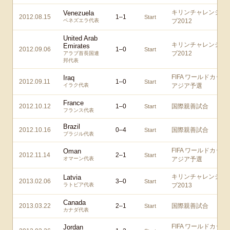
キリンチャレンジカ
Venezuela
2012.08.15
1
–
1
Start
ベネズエラ代表
プ2012
United Arab
キリンチャレンジカ
Emirates
2012.09.06
1
–
0
Start
プ2012
アラブ首長国連
邦代表
FIFA ワールドカップ
Iraq
2012.09.11
1
–
0
Start
イラク代表
アジア予選
France
2012.10.12
1
–
0
国際親善試合
Start
フランス代表
Brazil
2012.10.16
0
–
4
国際親善試合
Start
ブラジル代表
FIFA ワールドカップ
Oman
2012.11.14
2
–
1
Start
オマーン代表
アジア予選
キリンチャレンジカ
Latvia
2013.02.06
3
–
0
Start
ラトビア代表
プ2013
Canada
2013.03.22
2
–
1
国際親善試合
Start
カナダ代表
FIFA ワールドカップ
Jordan