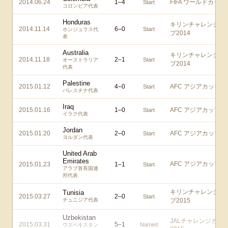
2014.06.24
1
–
4
FIFA ワールドカップ
Start
コロンビア代表
Honduras
キリンチャレンジカ
2014.11.14
6
–
0
Start
ホンジュラス代
プ2014
表
Australia
キリンチャレンジカ
2014.11.18
2
–
1
Start
オーストラリア
プ2014
代表
Palestine
2015.01.12
4
–
0
AFC アジアカップ
Start
パレスチナ代表
Iraq
2015.01.16
1
–
0
AFC アジアカップ
Start
イラク代表
Jordan
2015.01.20
2
–
0
AFC アジアカップ
Start
ヨルダン代表
United Arab
Emirates
AFC アジアカップ
2015.01.23
1
–
1
Start
アラブ首長国連
邦代表
キリンチャレンジカ
Tunisia
2015.03.27
2
–
0
Start
チュニジア代表
プ2015
Uzbekistan
JALチャレンジカッ
2015.03.31
5
–
1
Named
ウズベキスタン