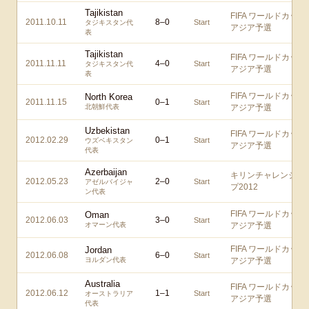
Tajikistan
FIFA ワールドカップ
2011.10.11
8
–
0
Start
タジキスタン代
アジア予選
表
Tajikistan
FIFA ワールドカップ
2011.11.11
4
–
0
Start
タジキスタン代
アジア予選
表
FIFA ワールドカップ
North Korea
2011.11.15
0
–
1
Start
北朝鮮代表
アジア予選
Uzbekistan
FIFA ワールドカップ
2012.02.29
0
–
1
Start
ウズベキスタン
アジア予選
代表
Azerbaijan
キリンチャレンジカ
2012.05.23
2
–
0
Start
アゼルバイジャ
プ2012
ン代表
FIFA ワールドカップ
Oman
2012.06.03
3
–
0
Start
オマーン代表
アジア予選
FIFA ワールドカップ
Jordan
2012.06.08
6
–
0
Start
ヨルダン代表
アジア予選
Australia
FIFA ワールドカップ
2012.06.12
1
–
1
Start
オーストラリア
アジア予選
代表