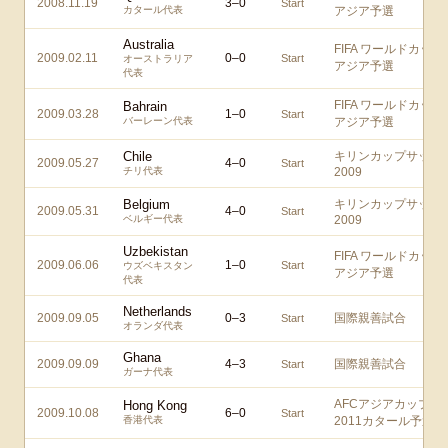
2008.11.19
3
–
0
Start
カタール代表
アジア予選
Australia
FIFA ワールドカップ
2009.02.11
0
–
0
Start
オーストラリア
アジア予選
代表
FIFA ワールドカップ
Bahrain
2009.03.28
1
–
0
Start
バーレーン代表
アジア予選
Chile
キリンカップサッカ
2009.05.27
4
–
0
Start
チリ代表
2009
Belgium
キリンカップサッカ
2009.05.31
4
–
0
Start
ベルギー代表
2009
Uzbekistan
FIFA ワールドカップ
2009.06.06
1
–
0
Start
ウズベキスタン
アジア予選
代表
Netherlands
2009.09.05
0
–
3
国際親善試合
Start
オランダ代表
Ghana
2009.09.09
4
–
3
国際親善試合
Start
ガーナ代表
AFCアジアカップ
Hong Kong
2009.10.08
6
–
0
Start
香港代表
2011カタール予選