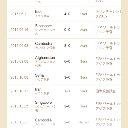
2015
代表
キリンチャレンジカ
Iraq
2015.06.11
4
–
0
Start
イラク代表
プ2015
Singapore
FIFA ワールドカップ
2015.06.16
0
–
0
Start
シンガポール代
アジア予選
表
FIFA ワールドカップ
Cambodia
2015.09.03
3
–
0
Start
カンボジア代表
アジア予選
Afghanistan
FIFA ワールドカップ
2015.09.08
6
–
0
Start
アフガニスタン
アジア予選
代表
FIFA ワールドカップ
Syria
2015.10.08
3
–
0
Start
シリア代表
アジア予選
Iran
2015.10.13
1
–
1
国際親善試合
Start
イラン代表
Singapore
FIFA ワールドカップ
2015.11.12
3
–
0
Start
シンガポール代
アジア予選
表
FIFA ワールドカップ
Cambodia
2015.11.17
2
–
0
Named
カンボジア代表
アジア予選