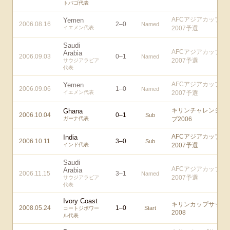
トバゴ代表
AFCアジアカップ
Yemen
2006.08.16
2
–
0
Named
イエメン代表
2007予選
Saudi
AFCアジアカップ
Arabia
2006.09.03
0
–
1
Named
2007予選
サウジアラビア
代表
AFCアジアカップ
Yemen
2006.09.06
1
–
0
Named
イエメン代表
2007予選
キリンチャレンジカ
Ghana
2006.10.04
0
–
1
Sub
ガーナ代表
プ2006
AFCアジアカップ
India
2006.10.11
3
–
0
Sub
インド代表
2007予選
Saudi
AFCアジアカップ
Arabia
2006.11.15
3
–
1
Named
2007予選
サウジアラビア
代表
Ivory Coast
キリンカップサッカ
2008.05.24
1
–
0
Start
コートジボワー
2008
ル代表