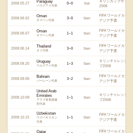
Paraguay
キリンカップサッカ
2008.05.27
0
–
0
Sub
パラグアイ代表
2008
FIFA ワールドカップ
Oman
2008.06.02
3
–
0
Start
オマーン代表
アジア予選
FIFA ワールドカップ
Oman
2008.06.07
1
–
1
Start
オマーン代表
アジア予選
FIFA ワールドカップ
Thailand
2008.06.14
3
–
0
Start
タイ代表
アジア予選
キリンチャレンジカ
Uruguay
2008.08.20
1
–
3
Start
ウルグアイ代表
プ2008
FIFA ワールドカップ
Bahrain
2008.09.06
3
–
2
Start
バーレーン代表
アジア予選
United Arab
キリンチャレンジカ
Emirates
2008.10.09
1
–
1
Start
プ2008
アラブ首長国連
邦代表
Uzbekistan
FIFA ワールドカップ
2008.10.15
1
–
1
Start
ウズベキスタン
アジア予選
代表
FIFA ワールドカップ
Qatar