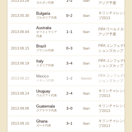
2013.03.26
1
–
2
Start
ヨルダン代表
アジア予選
キリンチャレンジカ
Bulgaria
2013.05.30
0
–
2
Start
ブルガリア代表
プ2013
Australia
FIFA ワールドカップ
2013.06.04
1
–
1
Start
オーストラリア
アジア予選
代表
FIFA コンフェデレー
Brazil
2013.06.15
0
–
3
Start
ブラジル代表
ションズカップ
FIFA コンフェデレー
Italy
2013.06.19
3
–
4
Start
イタリア代表
ションズカップ
FIFA コンフェデレー
Mexico
2013.06.22
1
–
2
Named
メキシコ代表
ションズカップ
キリンチャレンジカ
Uruguay
2013.08.14
2
–
4
Start
ウルグアイ代表
プ2013
キリンチャレンジカ
Guatemala
2013.09.06
3
–
0
Start
グアテマラ代表
プ2013
キリンチャレンジカ
Ghana
2013.09.10
3
–
1
Start
ガーナ代表
プ2013