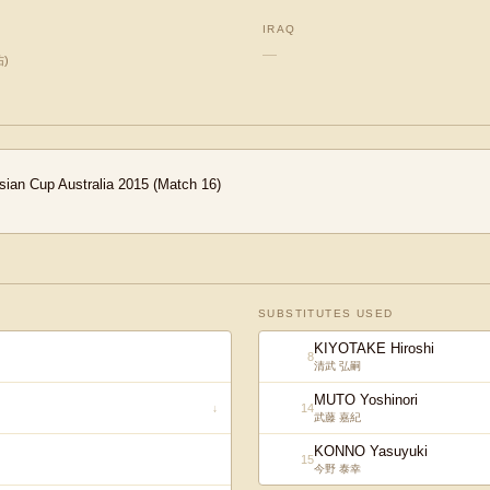
IRAQ
—
佑
)
sian Cup Australia 2015 (Match 16)
SUBSTITUTES USED
KIYOTAKE Hiroshi
8
清武 弘嗣
MUTO Yoshinori
14
↓
武藤 嘉紀
KONNO Yasuyuki
15
今野 泰幸