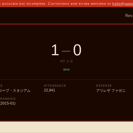
 accurate but incomplete. Corrections and errata welcome at
hello@japa
Res
1
–
0
HT
1
–
0
WIN
UE
ATTENDANCE
REFEREE
22,941
コープ・スタジアム
アリレザ ファガニ
 RANKING
(2015-01)