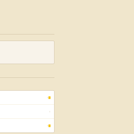
↑
↑
↑