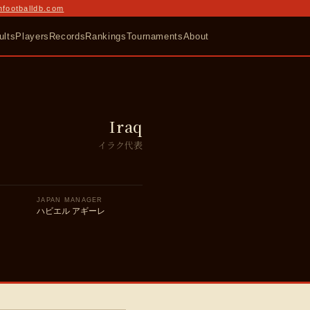
nfootballdb.com
ults
Players
Records
Rankings
Tournaments
About
Iraq
イラク代表
JAPAN MANAGER
ハビエル アギーレ