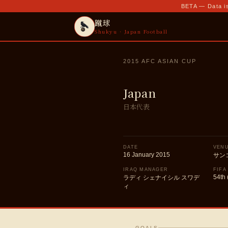
BETA — Data is
蹴球
Shukyu · Japan Football
2015 AFC ASIAN CUP
Japan
日本代表
DATE
VEN
16 January 2015
サン
IRAQ MANAGER
FIFA
54th 
ラディ シェナイシル スワデ
ィ
GOALS