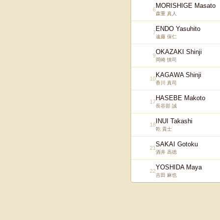
MORISHIGE Masato
6
森重 真人
ENDO Yasuhito
7
遠藤 保仁
OKAZAKI Shinji
9
岡崎 慎司
KAGAWA Shinji
10
香川 真司
HASEBE Makoto
17
長谷部 誠
INUI Takashi
18
乾 貴士
SAKAI Gotoku
21
酒井 高徳
YOSHIDA Maya
22
吉田 麻也