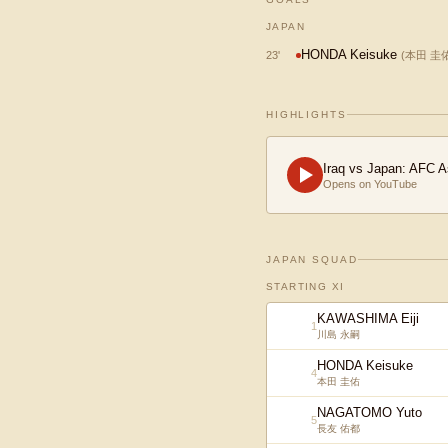
JAPAN
HONDA Keisuke
23
'
(
本田 圭
HIGHLIGHTS
Iraq vs Japan: AFC A
Opens on YouTube
JAPAN SQUAD
STARTING XI
KAWASHIMA Eiji
1
川島 永嗣
HONDA Keisuke
4
本田 圭佑
NAGATOMO Yuto
5
長友 佑都