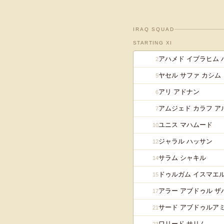
IRAQ
SQUAD
STARTING XI
アハメド イブラヒム 
2
ヤセル サファ カシム
5
アリ アドナン
6
アムジェド カラフ 
7
ユニス マハムード
10
ジャラル ハッサン
12
サラム シャキル
14
ドゥルガム イスマエ
15
アラー アブドゥル ザ
17
サード アブドゥルア
21
ワリード サリム