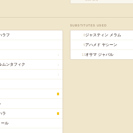
SUBSTITUTES USED
ハラフ
ジャスティン メラム
8
アハメド ヤシーン
9
オサマ ジャバル
13
↓
アルムンタフィク
↓
↓
ル
ハラ
ミール