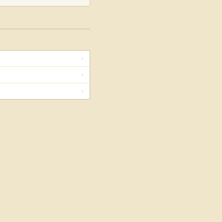
↑
↑
↑