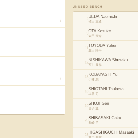
UNUSED BENCH
UEDA Naomichi
2
↓
植田 直通
OTA Kosuke
3
太田 宏介
TOYODA Yohei
11
豊田 陽平
NISHIKAWA Shusaku
12
西川 周作
KOBAYASHI Yu
13
↓
小林 悠
SHIOTANI Tsukasa
16
塩谷 司
SHOJI Gen
19
昌子 源
SHIBASAKI Gaku
20
柴崎 岳
HIGASHIGUCHI Masaaki
23
東口 順昭