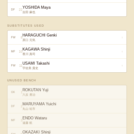
YOSHIDA Maya
22
DF
吉田 麻也
SUBSTITUTES USED
HARAGUCHI Genki
8
↑
FW
原口 元気
KAGAWA Shinji
10
↑
MF
香川 真司
USAMI Takashi
11
↑
FW
宇佐美 貴史
UNUSED BENCH
ROKUTAN Yuji
1
GK
六反 勇治
MARUYAMA Yuichi
2
DF
丸山 祐市
ENDO Wataru
3
MF
遠藤 航
OKAZAKI Shinji