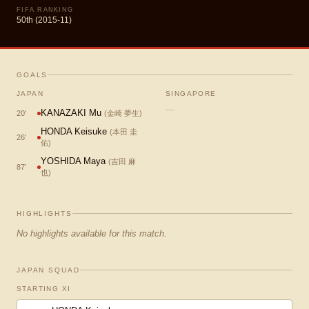
FIFA RANKING
50th (2015-11)
GOALS
JAPAN
SINGAPORE
—
KANAZAKI Mu
20
'
(
金崎 夢生
)
HONDA Keisuke
(
本田 圭
26
'
佑
)
YOSHIDA Maya
(
吉田 麻
87
'
也
)
HIGHLIGHTS
No highlights available for this match.
JAPAN SQUAD
STARTING XI