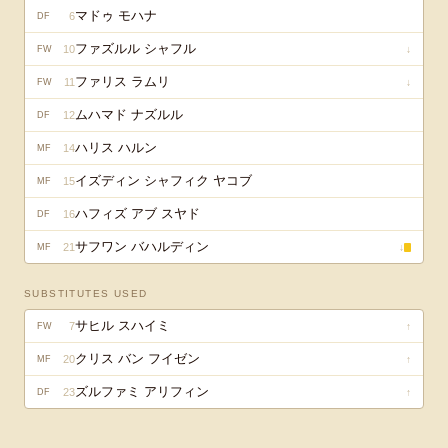
マドゥ モハナ
6
DF
ファズルル シャフル
10
↓
FW
ファリス ラムリ
11
↓
FW
ムハマド ナズルル
12
DF
ハリス ハルン
14
MF
イズディン シャフィク ヤコブ
15
MF
ハフィズ アブ スヤド
16
DF
サフワン バハルディン
21
↓
MF
SUBSTITUTES USED
サヒル スハイミ
7
↑
FW
クリス バン フイゼン
20
↑
MF
ズルファミ アリフィン
23
↑
DF