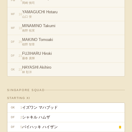
9
FW
岡崎 慎司
YAMAGUCHI Hotaru
16
MF
山口 蛍
MINAMINO Takumi
18
MF
南野 拓実
MAKINO Tomoaki
20
DF
槙野 智章
FUJIHARU Hiroki
21
DF
藤春 廣輝
HAYASHI Akihiro
23
GK
林 彰洋
SINGAPORE
SQUAD
STARTING XI
イズワン マハブッド
1
GK
シャキル ハムザ
2
DF
バイハッキ ハイザン
5
DF