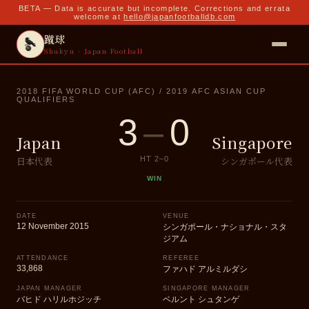
BETA — Data is accurate but incomplete. Corrections and errata
welcome at
hello@japanfootballdb.com
蹴球
Shukyu · Japan Football
2018 FIFA WORLD CUP (AFC) / 2019 AFC ASIAN CUP
QUALIFIERS
3
–
0
Japan
Singapore
日本代表
シンガポール代表
HT
2
–
0
WIN
DATE
VENUE
12 November 2015
シンガポール・ナショナル・スタ
ジアム
ATTENDANCE
REFEREE
33,868
ファハド アルミルダシ
JAPAN MANAGER
SINGAPORE MANAGER
バヒド ハリルホジッチ
ベルント シュタンゲ