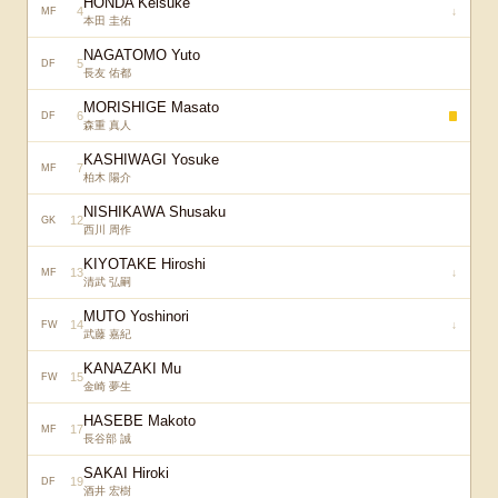
HONDA Keisuke
4
↓
MF
本田 圭佑
NAGATOMO Yuto
5
DF
長友 佑都
MORISHIGE Masato
6
DF
森重 真人
KASHIWAGI Yosuke
7
MF
柏木 陽介
NISHIKAWA Shusaku
12
GK
西川 周作
KIYOTAKE Hiroshi
13
↓
MF
清武 弘嗣
MUTO Yoshinori
14
↓
FW
武藤 嘉紀
KANAZAKI Mu
15
FW
金崎 夢生
HASEBE Makoto
17
MF
長谷部 誠
SAKAI Hiroki
19
DF
酒井 宏樹