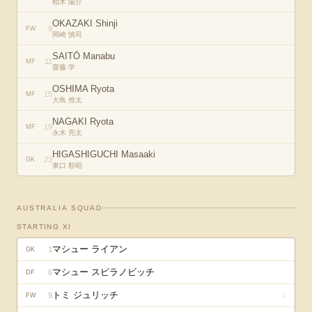
柏木 陽介
OKAZAKI Shinji
9
FW
岡崎 慎司
SAITŌ Manabu
11
MF
齋藤 学
OSHIMA Ryota
15
MF
大島 僚太
NAGAKI Ryota
19
MF
永木 亮太
HIGASHIGUCHI Masaaki
23
GK
東口 順昭
AUSTRALIA
SQUAD
STARTING XI
マシュー ライアン
1
GK
マシュー スピラノビッチ
6
DF
トミ ジュリッチ
9
↓
FW