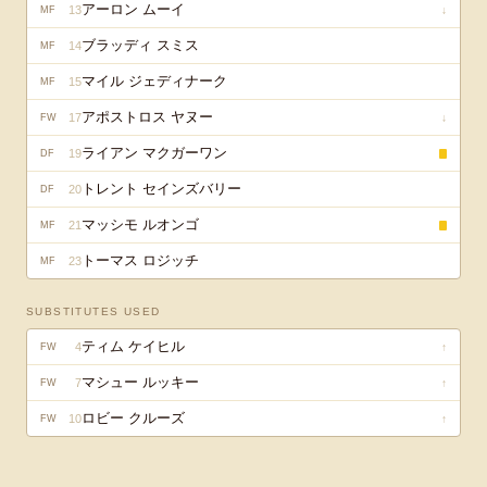
アーロン ムーイ
13
↓
MF
ブラッディ スミス
14
MF
マイル ジェディナーク
15
MF
アポストロス ヤヌー
17
↓
FW
ライアン マクガーワン
19
DF
トレント セインズバリー
20
DF
マッシモ ルオンゴ
21
MF
トーマス ロジッチ
23
MF
SUBSTITUTES USED
ティム ケイヒル
4
↑
FW
マシュー ルッキー
7
↑
FW
ロビー クルーズ
10
↑
FW