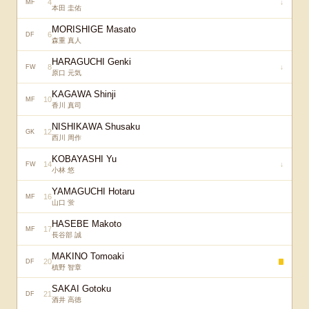
4
↓
MF
本田 圭佑
MORISHIGE Masato
6
DF
森重 真人
HARAGUCHI Genki
8
↓
FW
原口 元気
KAGAWA Shinji
10
MF
香川 真司
NISHIKAWA Shusaku
12
GK
西川 周作
KOBAYASHI Yu
14
↓
FW
小林 悠
YAMAGUCHI Hotaru
16
MF
山口 蛍
HASEBE Makoto
17
MF
長谷部 誠
MAKINO Tomoaki
20
DF
槙野 智章
SAKAI Gotoku
21
DF
酒井 高徳