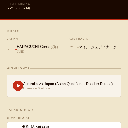
FIFA RANKING
56th (2016-09)
GOALS
JAPAN
AUSTRALIA
HARAGUCHI Genki
マイル ジェディナーク
(
原口
52
'
5
'
元気
)
HIGHLIGHTS
Australia vs Japan (Asian Qualifiers - Road to Russia)
Opens on YouTube
JAPAN SQUAD
STARTING XI
HONDA Keisuke