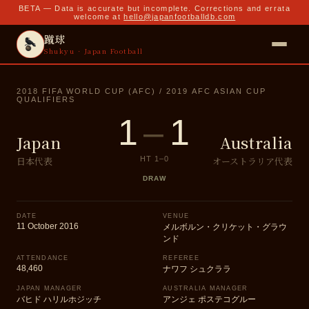
BETA — Data is accurate but incomplete. Corrections and errata
welcome at
hello@japanfootballdb.com
蹴球
Shukyu · Japan Football
2018 FIFA WORLD CUP (AFC) / 2019 AFC ASIAN CUP
QUALIFIERS
1
–
1
Japan
Australia
日本代表
オーストラリア代表
HT
1
–
0
DRAW
DATE
VENUE
11 October 2016
メルボルン・クリケット・グラウ
ンド
ATTENDANCE
REFEREE
48,460
ナワフ シュクララ
JAPAN MANAGER
AUSTRALIA MANAGER
バヒド ハリルホジッチ
アンジェ ポステコグルー