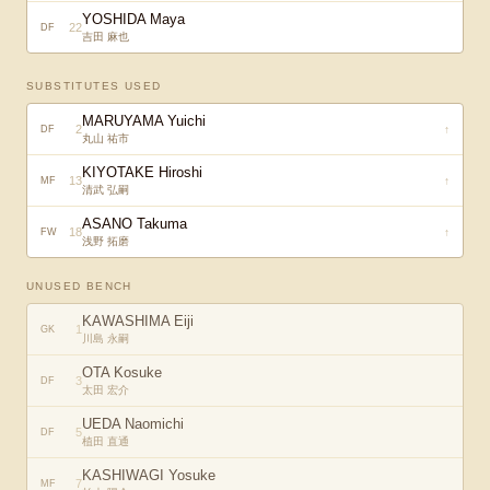
YOSHIDA Maya
22
DF
吉田 麻也
SUBSTITUTES USED
MARUYAMA Yuichi
2
↑
DF
丸山 祐市
KIYOTAKE Hiroshi
13
↑
MF
清武 弘嗣
ASANO Takuma
18
↑
FW
浅野 拓磨
UNUSED BENCH
KAWASHIMA Eiji
1
GK
川島 永嗣
OTA Kosuke
3
DF
太田 宏介
UEDA Naomichi
5
DF
植田 直通
KASHIWAGI Yosuke
7
MF