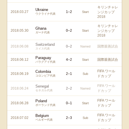
キリンチャレ
Ukraine
2018.03.27
1
–
2
Start
ンジカップ
ウクライナ代表
2018
キリンチャレ
Ghana
2018.05.30
0
–
2
Start
ンジカップ
ガーナ代表
2018
Switzerland
2018.06.08
0
–
2
国際親善試合
Named
スイス代表
Paraguay
2018.06.12
4
–
2
国際親善試合
Start
パラグアイ代表
FIFA ワール
Colombia
2018.06.19
2
–
1
Sub
コロンビア代表
ドカップ
FIFA ワール
Senegal
2018.06.24
2
–
2
Named
セネガル代表
ドカップ
FIFA ワール
Poland
2018.06.28
0
–
1
Start
ポーランド代表
ドカップ
FIFA ワール
Belgium
2018.07.02
2
–
3
Sub
ベルギー代表
ドカップ