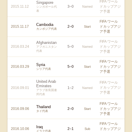
FIFA ワール
Singapore
2015.11.12
3
–
0
ドカップアジ
Named
シンガポール代
表
ア予選
FIFA ワール
Cambodia
2015.11.17
2
–
0
ドカップアジ
Start
カンボジア代表
ア予選
FIFA ワール
Afghanistan
2016.03.24
5
–
0
ドカップアジ
Named
アフガニスタン
代表
ア予選
FIFA ワール
Syria
2016.03.29
5
–
0
ドカップアジ
Start
シリア代表
ア予選
United Arab
FIFA ワール
Emirates
ドカップアジ
2016.09.01
1
–
2
Named
アラブ首長国連
ア予選
邦代表
FIFA ワール
Thailand
2016.09.06
2
–
0
ドカップアジ
Start
タイ代表
ア予選
FIFA ワール
Iraq
2016.10.06
2
–
1
ドカップアジ
Sub
イラク代表