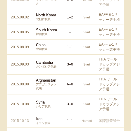
表
ア予選
EAFF E-1サ
North Korea
2015.08.02
1
–
2
Start
北朝鮮代表
ッカー選手権
EAFF E-1サ
South Korea
2015.08.05
1
–
1
Start
韓国代表
ッカー選手権
EAFF E-1サ
China
2015.08.09
1
–
1
Start
中国代表
ッカー選手権
FIFA ワール
Cambodia
2015.09.03
3
–
0
ドカップアジ
Start
カンボジア代表
ア予選
FIFA ワール
Afghanistan
2015.09.08
6
–
0
ドカップアジ
Start
アフガニスタン
代表
ア予選
FIFA ワール
Syria
2015.10.08
3
–
0
ドカップアジ
Start
シリア代表
ア予選
Iran
2015.10.13
1
–
1
国際親善試合
Named
イラン代表