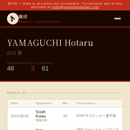
BETA — Data is accurate but incomplete. Corrections and errata
welcome at
hello@japanfootballdb.com
蹴球
Shukyu · Japan Football
YAMAGUCHI Hotaru
山口 蛍
APPEARANCES
GOALS
NAMED
48
3
61
GOALS (
3
)
Date
Opponent
Min
Tournament
South
EAFF E-1サッカー選手権
2015.08.05
Korea
39
'
韓国代表
FIFA ワールドカップアジア