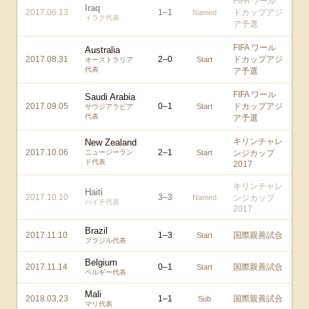
FIFA ワール
Iraq
2017.06.13
1
–
1
ドカップアジ
Named
イラク代表
ア予選
FIFA ワール
Australia
2017.08.31
2
–
0
ドカップアジ
Start
オーストラリア
代表
ア予選
FIFA ワール
Saudi Arabia
2017.09.05
0
–
1
ドカップアジ
Start
サウジアラビア
代表
ア予選
キリンチャレ
New Zealand
2017.10.06
2
–
1
ニュージーラン
Start
ンジカップ
ド代表
2017
キリンチャレ
Haiti
2017.10.10
3
–
3
Named
ンジカップ
ハイチ代表
2017
Brazil
2017.11.10
1
–
3
国際親善試合
Start
ブラジル代表
Belgium
2017.11.14
0
–
1
国際親善試合
Start
ベルギー代表
Mali
2018.03.23
1
–
1
国際親善試合
Sub
マリ代表