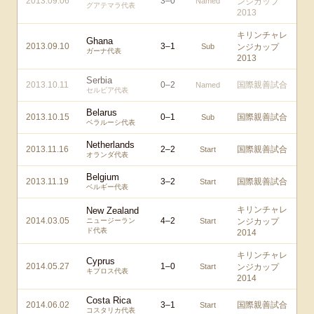
2013.09.06
3
–
0
Named
ンジカップ
グアテマラ代表
2013
キリンチャレ
Ghana
2013.09.10
3
–
1
Sub
ンジカップ
ガーナ代表
2013
Serbia
2013.10.11
0
–
2
国際親善試合
Named
セルビア代表
Belarus
2013.10.15
0
–
1
国際親善試合
Sub
ベラルーシ代表
Netherlands
2013.11.16
2
–
2
国際親善試合
Start
オランダ代表
Belgium
2013.11.19
3
–
2
国際親善試合
Start
ベルギー代表
キリンチャレ
New Zealand
2014.03.05
4
–
2
ニュージーラン
Start
ンジカップ
ド代表
2014
キリンチャレ
Cyprus
2014.05.27
1
–
0
Start
ンジカップ
キプロス代表
2014
Costa Rica
2014.06.02
3
–
1
国際親善試合
Start
コスタリカ代表