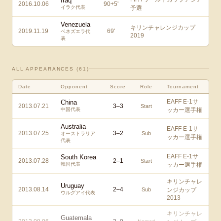
Iraq
2016.10.06
90+5
'
イラク代表
予選
Venezuela
キリンチャレンジカップ
2019.11.19
69
'
ベネズエラ代
2019
表
ALL APPEARANCES (
61
)
Date
Opponent
Score
Role
Tournament
EAFF E-1サ
China
2013.07.21
3
–
3
Start
中国代表
ッカー選手権
Australia
EAFF E-1サ
2013.07.25
3
–
2
Sub
オーストラリア
ッカー選手権
代表
EAFF E-1サ
South Korea
2013.07.28
2
–
1
Start
韓国代表
ッカー選手権
キリンチャレ
Uruguay
2013.08.14
2
–
4
Sub
ンジカップ
ウルグアイ代表
2013
キリンチャレ
Guatemala