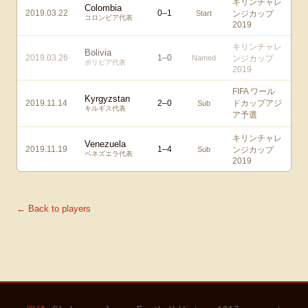
キリンチャレ
Colombia
2019.03.22
0
–
1
Start
ンジカップ
コロンビア代表
2019
キリンチャレ
Bolivia
2019.03.26
1
–
0
Named
ンジカップ
ボリビア代表
2019
FIFA ワール
Kyrgyzstan
2019.11.14
2
–
0
ドカップアジ
Sub
キルギス代表
ア予選
キリンチャレ
Venezuela
2019.11.19
1
–
4
Sub
ンジカップ
ベネズエラ代表
2019
← Back to players