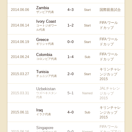
Zambia
2014.06.06
4
–
3
国際親善試合
Start
ザンビア代表
Ivory Coast
FIFA ワール
2014.06.14
1
–
2
Start
コートジボワー
ドカップ
ル代表
FIFA ワール
Greece
2014.06.19
0
–
0
Start
ギリシャ代表
ドカップ
FIFA ワール
Colombia
2014.06.24
1
–
4
Sub
コロンビア代表
ドカップ
キリンチャレ
Tunisia
2015.03.27
2
–
0
Start
ンジカップ
チュニジア代表
2015
JALチャレン
Uzbekistan
2015.03.31
5
–
1
ウズベキスタン
Named
ジカップ
代表
2015
キリンチャレ
Iraq
2015.06.11
4
–
0
Sub
ンジカップ
イラク代表
2015
FIFA ワール
Singapore
2015.06.16
0
–
0
ドカップアジ
Named
シンガポール代