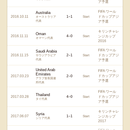
ア予選
FIFA ワール
Australia
2016.10.11
1
–
1
ドカップアジ
Start
オーストラリア
代表
ア予選
キリンチャレ
Oman
2016.11.11
4
–
0
Start
ンジカップ
オマーン代表
2016
FIFA ワール
Saudi Arabia
2016.11.15
2
–
1
ドカップアジ
Start
サウジアラビア
代表
ア予選
United Arab
FIFA ワール
Emirates
ドカップアジ
2017.03.23
2
–
0
Start
アラブ首長国連
ア予選
邦代表
FIFA ワール
Thailand
2017.03.28
4
–
0
ドカップアジ
Start
タイ代表
ア予選
キリンチャレ
Syria
2017.06.07
1
–
1
Start
ンジカップ
シリア代表
2017