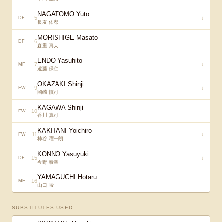
NAGATOMO Yuto
5
↓
DF
長友 佑都
MORISHIGE Masato
6
DF
森重 真人
ENDO Yasuhito
7
↓
MF
遠藤 保仁
OKAZAKI Shinji
9
↓
FW
岡崎 慎司
KAGAWA Shinji
10
FW
香川 真司
KAKITANI Yoichiro
11
↓
FW
柿谷 曜一朗
KONNO Yasuyuki
15
↓
DF
今野 泰幸
YAMAGUCHI Hotaru
16
MF
山口 蛍
SUBSTITUTES USED