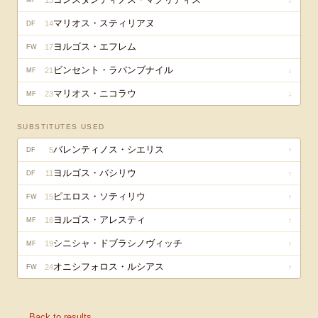
13
↓
MF
マリオス・スティリアヌ
14
DF
ヨルゴス・エフレム
17
FW
ビンセント・ラバンブナイル
21
↓
MF
マリオス・ニコラウ
23
↓
MF
SUBSTITUTES USED
バレンティノス・シエリス
5
↑
DF
ヨルゴス・バシリウ
11
↑
DF
ピエロス・ソティリウ
15
↑
FW
ヨルゴス・アレスティ
16
↑
MF
シニシャ・ドブラシノヴィッチ
19
↑
MF
オニシフォロス・ルシアス
24
↑
FW
← Back to results