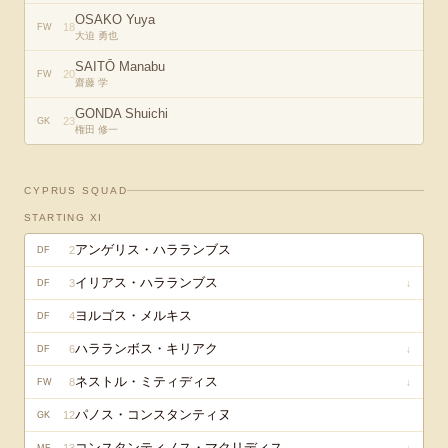
OSAKO Yuya
18
FW
大迫 勇也
SAITŌ Manabu
20
FW
齋藤 学
GONDA Shuichi
23
GK
権田 修一
CYPRUS
SQUAD
STARTING XI
アンゲリス・ハラランブス
2
DF
イリアス・ハラランブス
3
↓
DF
ヨルゴス・メルキス
4
DF
ハラランボス・キリアク
6
↓
DF
ネストル・ミティディス
8
↓
FW
パノス・コンスタンティヌ
12
GK
コンスタンティノス・マクリディス