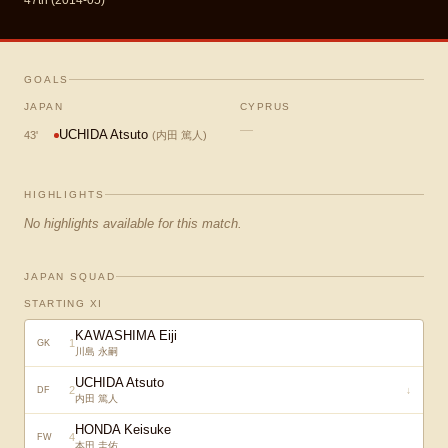
47th (2014-05)
GOALS
JAPAN
CYPRUS
—
UCHIDA Atsuto
43
'
(
内田 篤人
)
HIGHLIGHTS
No highlights available for this match.
JAPAN SQUAD
STARTING XI
KAWASHIMA Eiji
1
GK
川島 永嗣
UCHIDA Atsuto
2
↓
DF
内田 篤人
HONDA Keisuke
4
FW
本田 圭佑