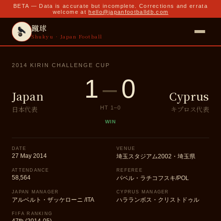
BETA — Data is accurate but incomplete. Corrections and errata
welcome at
hello@japanfootballdb.com
蹴球
Shukyu · Japan Football
2014 KIRIN CHALLENGE CUP
1
–
0
Japan
Cyprus
日本代表
キプロス代表
HT
1
–
0
WIN
DATE
VENUE
27 May 2014
埼玉スタジアム2002・埼玉県
ATTENDANCE
REFEREE
58,564
パベル・ラチコフスキ/POL
JAPAN MANAGER
CYPRUS MANAGER
アルベルト・ザッケローニ /ITA
ハラランボス・クリストドゥル
FIFA RANKING