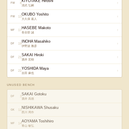
KIYOTAKE Hiroshi
8
↑
FW
清武 弘嗣
OKUBO Yoshito
13
↑
FW
大久保 嘉人
HASEBE Makoto
17
↑
MF
長谷部 誠
INOHA Masahiko
19
↑
DF
伊野波 雅彦
SAKAI Hiroki
21
↑
DF
酒井 宏樹
YOSHIDA Maya
22
↑
DF
吉田 麻也
UNUSED BENCH
SAKAI Gotoku
3
DF
酒井 高徳
NISHIKAWA Shusaku
12
GK
西川 周作
AOYAMA Toshihiro
14
MF
青山 敏弘