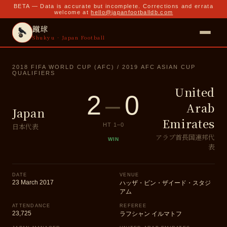
BETA — Data is accurate but incomplete. Corrections and errata
welcome at
hello@japanfootballdb.com
蹴球
Shukyu · Japan Football
2018 FIFA WORLD CUP (AFC) / 2019 AFC ASIAN CUP
QUALIFIERS
United
2
–
0
Arab
Japan
Emirates
日本代表
HT
1
–
0
アラブ首長国連邦代
WIN
表
DATE
VENUE
23 March 2017
ハッザ・ビン・ザイード・スタジ
アム
ATTENDANCE
REFEREE
23,725
ラフシャン イルマトフ