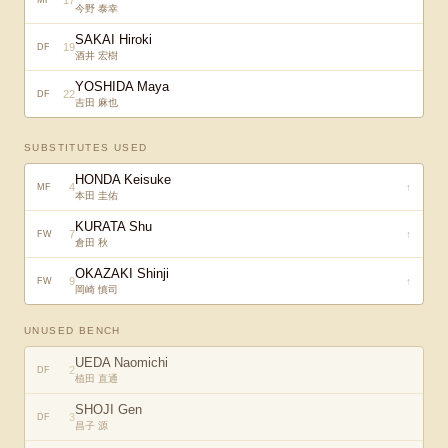
17
MF
今野 泰幸
SAKAI Hiroki
19
DF
酒井 宏樹
YOSHIDA Maya
22
DF
吉田 麻也
SUBSTITUTES USED
HONDA Keisuke
4
↑
MF
本田 圭佑
KURATA Shu
7
↑
FW
倉田 秋
OKAZAKI Shinji
9
↑
FW
岡崎 慎司
UNUSED BENCH
UEDA Naomichi
2
DF
植田 直通
SHOJI Gen
3
DF
昌子 源