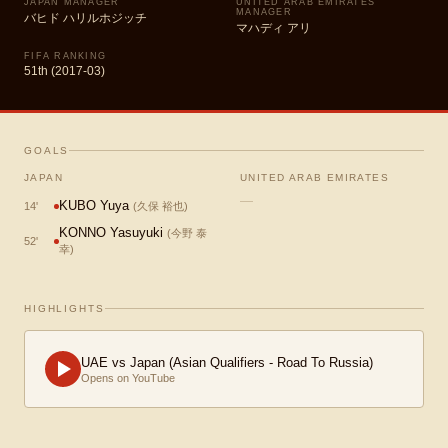
JAPAN MANAGER
UNITED ARAB EMIRATES
MANAGER
バヒド ハリルホジッチ
マハディ アリ
FIFA RANKING
51th (2017-03)
GOALS
JAPAN
UNITED ARAB EMIRATES
—
KUBO Yuya
14
'
(
久保 裕也
)
KONNO Yasuyuki
(
今野 泰
52
'
幸
)
HIGHLIGHTS
UAE vs Japan (Asian Qualifiers - Road To Russia)
Opens on YouTube