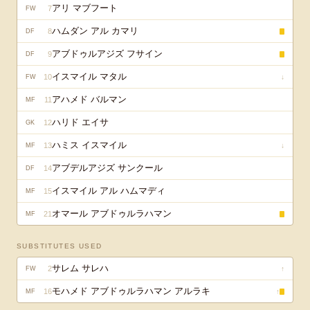
アリ マブフート
7
FW
ハムダン アル カマリ
8
DF
アブドゥルアジズ フサイン
9
DF
イスマイル マタル
10
↓
FW
アハメド バルマン
11
MF
ハリド エイサ
12
GK
ハミス イスマイル
13
↓
MF
アブデルアジズ サンクール
14
DF
イスマイル アル ハムマディ
15
MF
オマール アブドゥルラハマン
21
MF
SUBSTITUTES USED
サレム サレハ
2
↑
FW
モハメド アブドゥルラハマン アルラキ
16
↑
MF