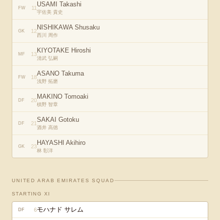
USAMI Takashi
11
FW
宇佐美 貴史
NISHIKAWA Shusaku
12
GK
西川 周作
KIYOTAKE Hiroshi
13
MF
清武 弘嗣
ASANO Takuma
18
FW
浅野 拓磨
MAKINO Tomoaki
20
DF
槙野 智章
SAKAI Gotoku
21
DF
酒井 高徳
HAYASHI Akihiro
23
GK
林 彰洋
UNITED ARAB EMIRATES
SQUAD
STARTING XI
モハナド サレム
6
DF