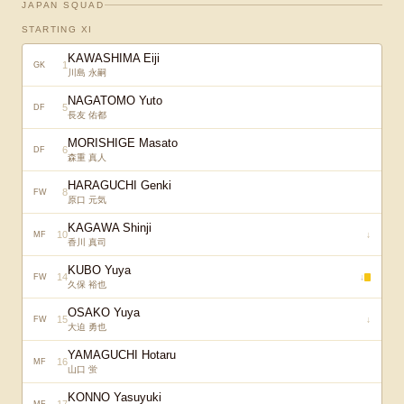
JAPAN SQUAD
STARTING XI
KAWASHIMA Eiji
1
GK
川島 永嗣
NAGATOMO Yuto
5
DF
長友 佑都
MORISHIGE Masato
6
DF
森重 真人
HARAGUCHI Genki
8
FW
原口 元気
KAGAWA Shinji
10
↓
MF
香川 真司
KUBO Yuya
14
↓
FW
久保 裕也
OSAKO Yuya
15
↓
FW
大迫 勇也
YAMAGUCHI Hotaru
16
MF
山口 蛍
KONNO Yasuyuki