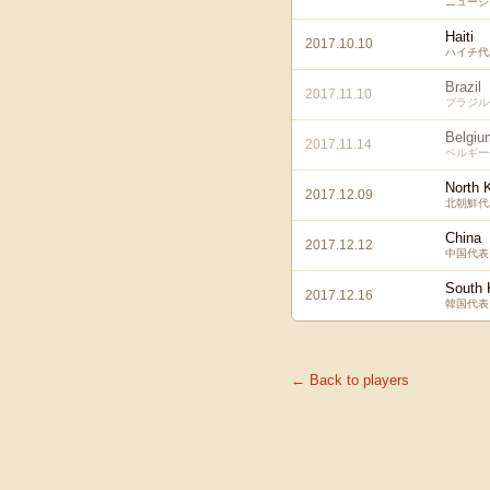
ニュージ
Haiti
2017.10.10
ハイチ代
Brazil
2017.11.10
ブラジル
Belgiu
2017.11.14
ベルギー
North 
2017.12.09
北朝鮮代
China
2017.12.12
中国代表
South 
2017.12.16
韓国代表
← Back to players