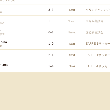
ーランド代表
3
–
3
キリンチャレンジカ
Start
表
1
–
3
国際親善試合
Named
代表
m
0
–
1
国際親善試合
Named
代表
Korea
1
–
0
EAFF E-1サッ
Start
表
2
–
1
EAFF E-1サッ
Start
Korea
1
–
4
EAFF E-1サッ
Start