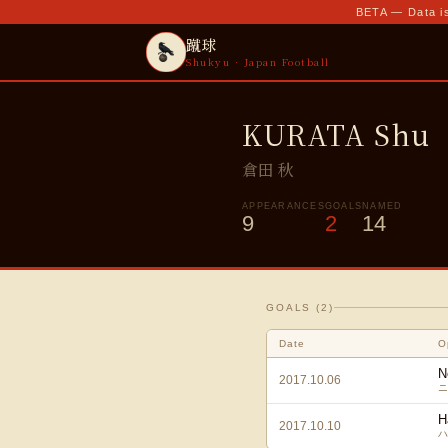
BETA — Data is
蹴球
Shukyu · Japan Football
KURATA Shu
倉田 秋
APPEARANCES
GOALS
NAMED
9
2
14
GOALS (
2
)
Date
O
N
2017.10.06
ニ
H
2017.10.10
ハ