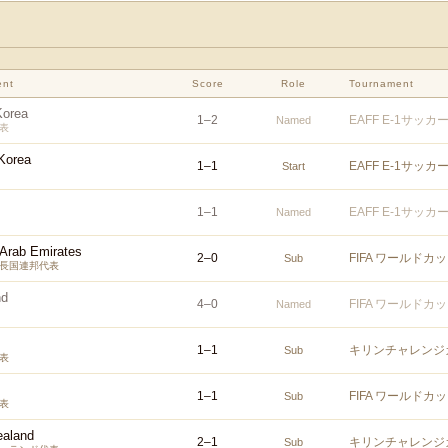
ent
Score
Role
Tournament
Korea
1
–
2
EAFF E-1サッ
Named
表
Korea
1
–
1
EAFF E-1サッ
Start
1
–
1
EAFF E-1サッ
Named
 Arab Emirates
2
–
0
FIFA ワールド
Sub
長国連邦代表
nd
4
–
0
FIFA ワールド
Named
1
–
1
キリンチャレンジカ
Sub
表
1
–
1
FIFA ワールド
Sub
表
aland
2
–
1
キリンチャレンジカ
Sub