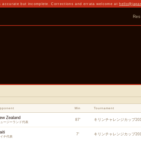
 accurate but incomplete. Corrections and errata welcome at
hello@japa
Res
pponent
Min
Tournament
ew Zealand
87
'
キリンチャレンジカップ201
ュージーランド代表
aiti
7
'
キリンチャレンジカップ201
イチ代表