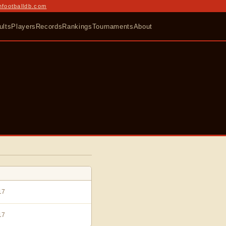
nfootballdb.com
ults
Players
Records
Rankings
Tournaments
About
7
7