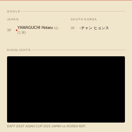
GOALS
JAPAN
SOUTH KOREA
YAMAGUCHI Hotaru
チャン ヒョンス
(
山
26
'
39
'
口 蛍
)
HIGHLIGHTS
EAFF EAST ASIAN CUP 2015 JAPAN vs KOREA REP.