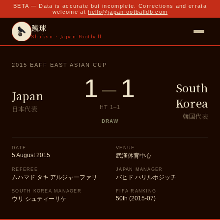
BETA — Data is accurate but incomplete. Corrections and errata
welcome at
hello@japanfootballdb.com
蹴球
Shukyu · Japan Football
2015 EAFF EAST ASIAN CUP
1
–
1
South
Japan
Korea
日本代表
HT
1
–
1
韓国代表
DRAW
DATE
VENUE
5 August 2015
武漢体育中心
REFEREE
JAPAN MANAGER
ムハマド タキ アルジャーファリ
バヒド ハリルホジッチ
SOUTH KOREA MANAGER
FIFA RANKING
50th (2015-07)
ウリ シュティーリケ