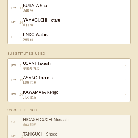
KURATA Shu
13
↓
FW
倉田 秋
YAMAGUCHI Hotaru
16
MF
山口 蛍
ENDO Wataru
21
DF
遠藤 航
SUBSTITUTES USED
USAMI Takashi
11
↑
FW
宇佐美 貴史
ASANO Takuma
19
↑
FW
浅野 拓磨
KAWAMATA Kengo
20
↑
FW
川又 堅碁
UNUSED BENCH
HIGASHIGUCHI Masaaki
1
GK
東口 順昭
TANIGUCHI Shogo
2
MF