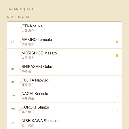
JAPAN SQUAD
STARTING XI
OTA Kosuke
3
DF
太田 宏介
MAKINO Tomoaki
5
DF
槙野 智章
MORISHIGE Masato
6
DF
森重 真人
SHIBASAKI Gaku
7
MF
柴崎 岳
FUJITA Naoyuki
8
MF
藤田 直之
NAGAI Kensuke
9
↓
FW
永井 謙佑
KOROKI Shinzo
10
↓
FW
興梠 慎三
NISHIKAWA Shusaku
12
GK
西川 周作