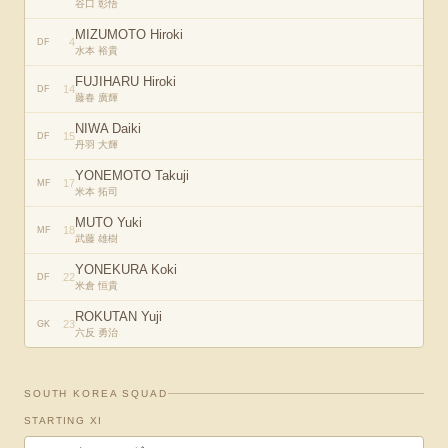
谷口 彰悟
MIZUMOTO Hiroki
4
DF
水本 裕貴
FUJIHARU Hiroki
14
DF
藤春 廣輝
NIWA Daiki
15
DF
丹羽 大輝
YONEMOTO Takuji
17
MF
米本 拓司
MUTO Yuki
18
MF
武藤 雄樹
YONEKURA Koki
22
DF
米倉 恒貴
ROKUTAN Yuji
23
GK
六反 勇治
SOUTH KOREA
SQUAD
STARTING XI