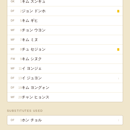
キム スンギュ
1
GK
ジョン ドンホ
2
DF
キム ギヒ
5
DF
チョン ウヨン
6
MF
キム ミヌ
7
MF
チュ セジョン
8
MF
キム シヌク
9
FW
イ ヨンジェ
11
MF
イ ジュヨン
13
↓
DF
キム ヨングォン
19
DF
チャン ヒョンス
20
MF
SUBSTITUTES USED
ホン チョル
3
↑
DF