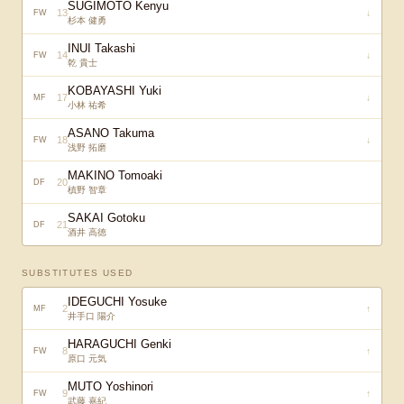
SUGIMOTO Kenyu
13
↓
FW
杉本 健勇
INUI Takashi
14
↓
FW
乾 貴士
KOBAYASHI Yuki
17
↓
MF
小林 祐希
ASANO Takuma
18
↓
FW
浅野 拓磨
MAKINO Tomoaki
20
DF
槙野 智章
SAKAI Gotoku
21
DF
酒井 高徳
SUBSTITUTES USED
IDEGUCHI Yosuke
2
↑
MF
井手口 陽介
HARAGUCHI Genki
8
↑
FW
原口 元気
MUTO Yoshinori
9
↑
FW
武藤 嘉紀