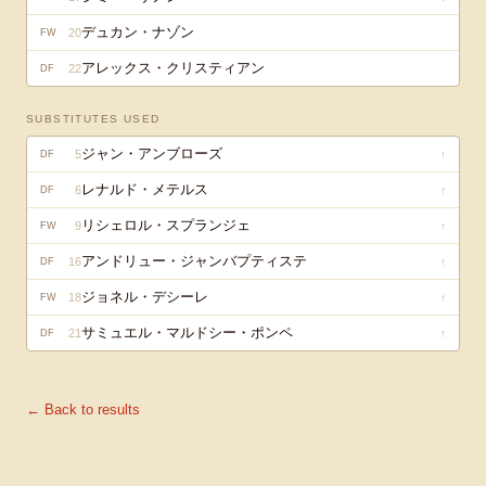
デュカン・ナゾン
20
FW
アレックス・クリスティアン
22
DF
SUBSTITUTES USED
ジャン・アンブローズ
5
↑
DF
レナルド・メテルス
6
↑
DF
リシェロル・スプランジェ
9
↑
FW
アンドリュー・ジャンバプティステ
16
↑
DF
ジョネル・デシーレ
18
↑
FW
サミュエル・マルドシー・ポンペ
21
↑
DF
← Back to results