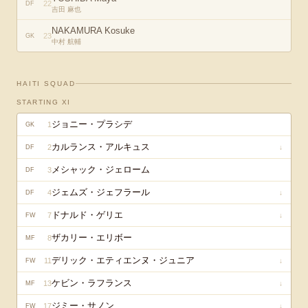
22
DF
吉田 麻也
NAKAMURA Kosuke
23
GK
中村 航輔
HAITI
SQUAD
STARTING XI
ジョニー・プラシデ
1
GK
カルランス・アルキュス
2
↓
DF
メシャック・ジェローム
3
DF
ジェムズ・ジェフラール
4
↓
DF
ドナルド・ゲリエ
7
↓
FW
ザカリー・エリボー
8
MF
デリック・エティエンヌ・ジュニア
11
↓
FW
ケビン・ラフランス
13
↓
MF
ジミー・サノン
17
↓
FW