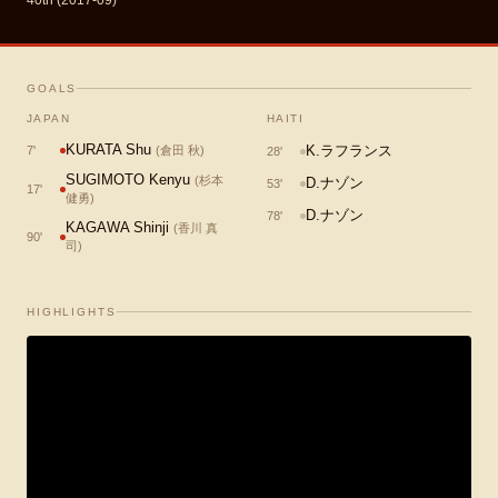
40th (2017-09)
GOALS
JAPAN
HAITI
KURATA Shu
K.ラフランス
7
'
(
倉田 秋
)
28
'
SUGIMOTO Kenyu
(
杉本
D.ナゾン
53
'
17
'
健勇
)
D.ナゾン
78
'
KAGAWA Shinji
(
香川 真
90
'
司
)
HIGHLIGHTS