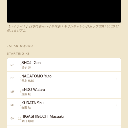
【ハイライト】日本代表vsハイチ代表｜キリンチャレンジカップ 2017 10 10 日
産スタジアム
JAPAN SQUAD
STARTING XI
SHOJI Gen
3
DF
昌子 源
NAGATOMO Yuto
5
↓
DF
長友 佑都
ENDO Wataru
6
MF
遠藤 航
KURATA Shu
7
↓
MF
倉田 秋
HIGASHIGUCHI Masaaki
12
GK
東口 順昭