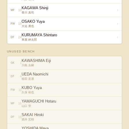
KAGAWA Shinji
10
↑
MF
香川 真司
OSAKO Yuya
15
↑
FW
大迫 勇也
KURUMAYA Shintaro
24
↑
DF
車屋 紳太郎
UNUSED BENCH
KAWASHIMA Eiji
1
GK
川島 永嗣
UEDA Naomichi
4
DF
植田 直通
KUBO Yuya
11
FW
久保 裕也
YAMAGUCHI Hotaru
16
MF
山口 蛍
SAKAI Hiroki
19
DF
酒井 宏樹
YOSHIDA Maya