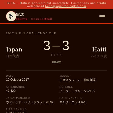
BETA — Data is accurate but incomplete. Corrections and errata
welcome at
hello@japanfootballdb.com
蹴球
Shukyu · Japan Football
2017 KIRIN CHALLENGE CUP
3
–
3
Japan
Haiti
日本代表
ハイチ代表
HT
2
–
1
DRAW
DATE
VENUE
10 October 2017
日産スタジアム・神奈川県
ATTENDANCE
REFEREE
47,420
ピーター・グリーン /AUS
JAPAN MANAGER
HAITI MANAGER
ヴァイッド・ハリルホジッチ /FRA
マルク・コラ /FRA
FIFA RANKING