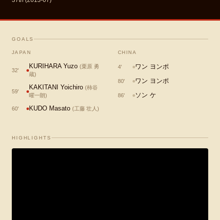
37th (2013-07)
GOALS
JAPAN
CHINA
KURIHARA Yuzo
ワン ヨンポ
(
栗原 勇
4
'
32
'
蔵
)
ワン ヨンポ
80
'
KAKITANI Yoichiro
(
柿谷
59
'
ソン ケ
曜一朗
)
86
'
KUDO Masato
60
'
(
工藤 壮人
)
HIGHLIGHTS