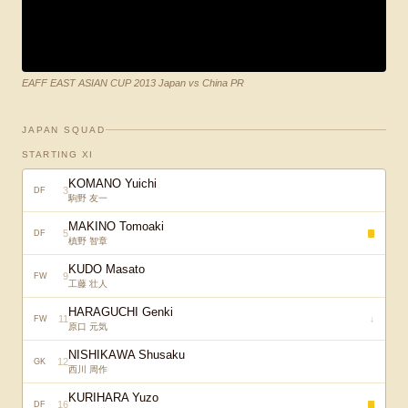
EAFF EAST ASIAN CUP 2013 Japan vs China PR
JAPAN SQUAD
STARTING XI
KOMANO Yuichi
3
DF
駒野 友一
MAKINO Tomoaki
5
DF
槙野 智章
KUDO Masato
9
FW
工藤 壮人
HARAGUCHI Genki
11
↓
FW
原口 元気
NISHIKAWA Shusaku
12
GK
西川 周作
KURIHARA Yuzo
16
DF