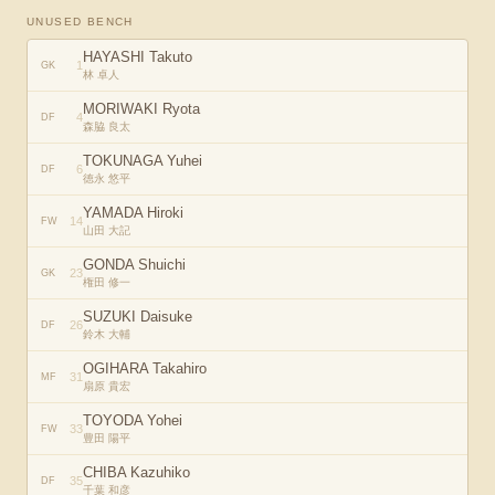
UNUSED BENCH
HAYASHI Takuto
1
GK
林 卓人
MORIWAKI Ryota
4
DF
森脇 良太
TOKUNAGA Yuhei
6
DF
徳永 悠平
YAMADA Hiroki
14
FW
山田 大記
GONDA Shuichi
23
GK
権田 修一
SUZUKI Daisuke
26
DF
鈴木 大輔
OGIHARA Takahiro
31
MF
扇原 貴宏
TOYODA Yohei
33
FW
豊田 陽平
CHIBA Kazuhiko
35
DF
千葉 和彦