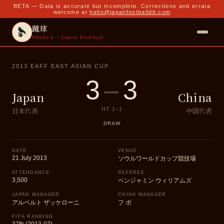
BETA — Data is accurate but incomplete. Corrections and errata
welcome at
hello@japanfootballdb.com
蹴球
Shukyu · Japan Football
2013 EAFF EAST ASIAN CUP
3
–
3
Japan
China
日本代表
中国代表
HT
1
–
1
DRAW
DATE
VENUE
21 July 2013
ソウルワールドカップ競技場
ATTENDANCE
REFEREE
3,500
ベンジャミン ウィリアムズ
JAPAN MANAGER
CHINA MANAGER
アルベルト ザッケローニ
フ ボ
FIFA RANKING