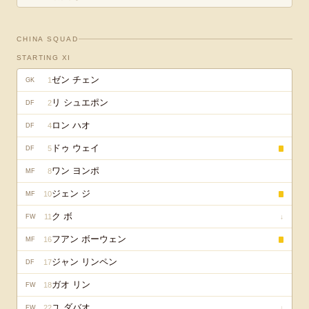
CHINA
SQUAD
STARTING XI
ゼン チェン
1
GK
リ シュエポン
2
DF
ロン ハオ
4
DF
ドゥ ウェイ
5
DF
ワン ヨンポ
8
MF
ジェン ジ
10
MF
ク ボ
11
↓
FW
フアン ボーウェン
16
MF
ジャン リンペン
17
DF
ガオ リン
18
FW
ユ ダバオ
22
↓
FW