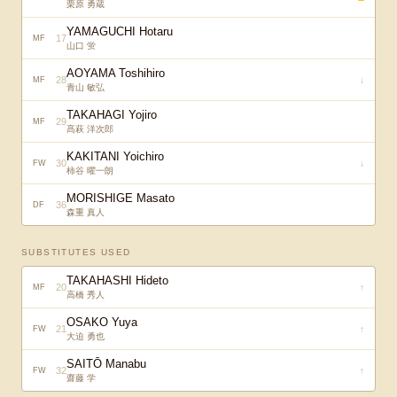
栗原 勇蔵
YAMAGUCHI Hotaru
17
MF
山口 蛍
AOYAMA Toshihiro
28
↓
MF
青山 敏弘
TAKAHAGI Yojiro
29
MF
髙萩 洋次郎
KAKITANI Yoichiro
30
↓
FW
柿谷 曜一朗
MORISHIGE Masato
36
DF
森重 真人
SUBSTITUTES USED
TAKAHASHI Hideto
20
↑
MF
高橋 秀人
OSAKO Yuya
21
↑
FW
大迫 勇也
SAITŌ Manabu
32
↑
FW
齋藤 学