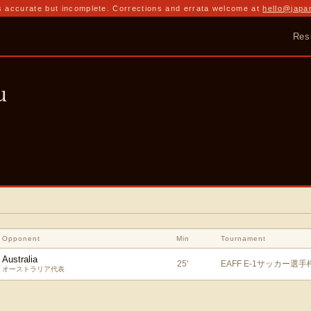
 accurate but incomplete. Corrections and errata welcome at
hello@japa
Res
u
Opponent
Min
Tournament
Australia
25
'
EAFF E-1サッカー選手
オーストラリア代表