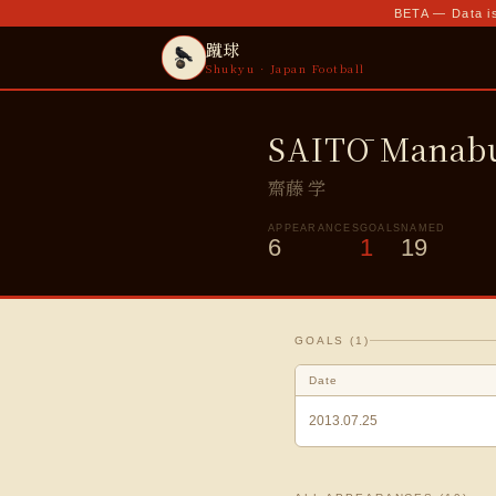
BETA — Data is
蹴球
Shukyu · Japan Football
SAITŌ Manab
齋藤 学
APPEARANCES
GOALS
NAMED
6
1
19
GOALS (
1
)
Date
2013.07.25