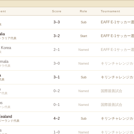
ent
Score
Role
Tournament
3
–
3
EAFF E-1サッカー
Sub
表
lia
3
–
2
EAFF E-1サッカー
Start
トラリア代表
 Korea
2
–
1
EAFF E-1サッカー
Named
表
mala
3
–
0
キリンチャレンジカッ
Named
マラ代表
a
3
–
1
キリンチャレンジカッ
Sub
代表
a
0
–
2
国際親善試合
Named
ア代表
us
0
–
1
国際親善試合
Named
ーシ代表
ealand
4
–
2
キリンチャレンジカッ
Sub
ジーランド代表
s
1
–
0
キリンチャレンジカッ
Named