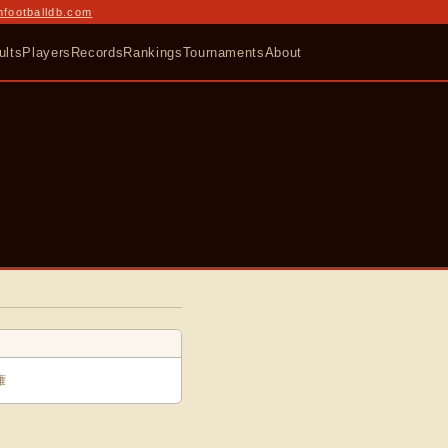
nfootballdb.com
ults
Players
Records
Rankings
Tournaments
About
権