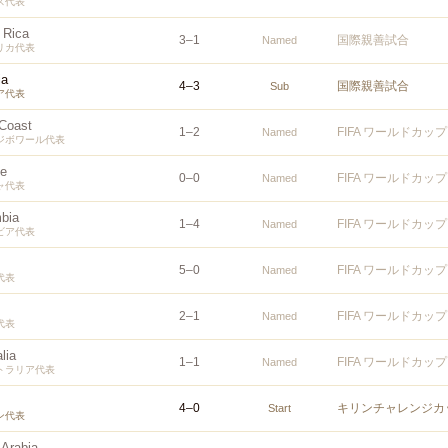
ス代表
 Rica
3
–
1
国際親善試合
Named
リカ代表
ia
4
–
3
国際親善試合
Sub
ア代表
 Coast
1
–
2
FIFA ワールドカップ
Named
ジボワール代表
e
0
–
0
FIFA ワールドカップ
Named
ャ代表
bia
1
–
4
FIFA ワールドカップ
Named
ビア代表
5
–
0
FIFA ワールドカッ
Named
代表
2
–
1
FIFA ワールドカッ
Named
代表
lia
1
–
1
FIFA ワールドカッ
Named
トラリア代表
4
–
0
キリンチャレンジカッ
Start
ン代表
 Arabia