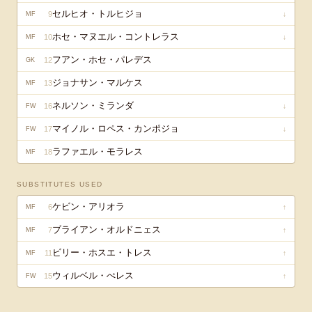
セルヒオ・トルヒジョ
9
↓
MF
ホセ・マヌエル・コントレラス
10
↓
MF
フアン・ホセ・パレデス
12
GK
ジョナサン・マルケス
13
MF
ネルソン・ミランダ
16
↓
FW
マイノル・ロペス・カンポジョ
17
↓
FW
ラファエル・モラレス
18
MF
SUBSTITUTES USED
ケビン・アリオラ
6
↑
MF
ブライアン・オルドニェス
7
↑
MF
ビリー・ホスエ・トレス
11
↑
MF
ウィルベル・ぺレス
15
↑
FW