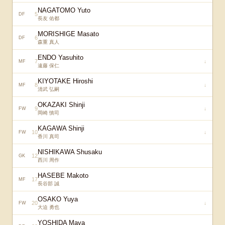
NAGATOMO Yuto
5
DF
長友 佑都
MORISHIGE Masato
6
DF
森重 真人
ENDO Yasuhito
7
↓
MF
遠藤 保仁
KIYOTAKE Hiroshi
8
↓
MF
清武 弘嗣
OKAZAKI Shinji
9
↓
FW
岡崎 慎司
KAGAWA Shinji
10
↓
FW
香川 真司
NISHIKAWA Shusaku
12
GK
西川 周作
HASEBE Makoto
17
MF
長谷部 誠
OSAKO Yuya
20
↓
FW
大迫 勇也
YOSHIDA Maya