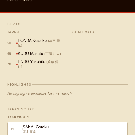
37th (2013-08)
GOALS
JAPAN
GUATEMALA
—
HONDA Keisuke
(
本田 圭
50
'
佑
)
KUDO Masato
69
'
(
工藤 壮人
)
ENDO Yasuhito
(
遠藤 保
76
'
仁
)
HIGHLIGHTS
No highlights available for this match.
JAPAN SQUAD
STARTING XI
SAKAI Gotoku
3
DF
酒井 高徳