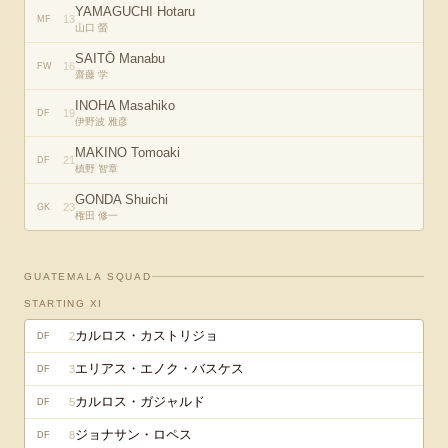
YAMAGUCHI Hotaru
13
MF
山口 螢
SAITŌ Manabu
16
FW
齋藤 学
INOHA Masahiko
19
DF
伊野波 雅彦
MAKINO Tomoaki
21
DF
槙野 智章
GONDA Shuichi
23
GK
権田 修一
GUATEMALA
SQUAD
STARTING XI
カルロス・カストリジョ
2
DF
エリアス・エノク・バスケス
3
DF
カルロス・ガジャルド
5
DF
ジョナサン・ロペス
8
DF