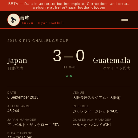
BETA — Data is accurate but incomplete. Corrections and errata
welcome at
hello@japanfootballdb.com
蹴球
Shukyu · Japan Football
2013 KIRIN CHALLENGE CUP
3
–
0
Japan
Guatemala
日本代表
グアテマラ代表
HT
0
–
0
WIN
DATE
VENUE
6 September 2013
大阪長居スタジアム・大阪府
ATTENDANCE
REFEREE
46,244
ジャレッド・ジレッド/AUS
JAPAN MANAGER
GUATEMALA MANAGER
アルベルト・ザッケローニ /ITA
セルヒオ・パルド /CHI
FIFA RANKING