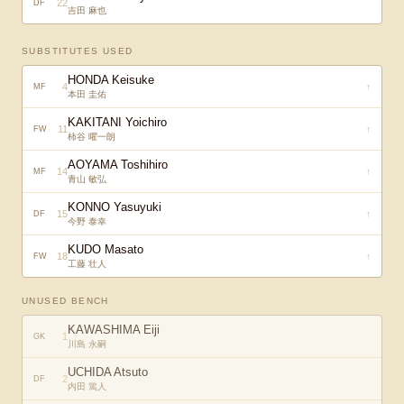
22
DF
吉田 麻也
SUBSTITUTES USED
HONDA Keisuke
4
↑
MF
本田 圭佑
KAKITANI Yoichiro
11
↑
FW
柿谷 曜一朗
AOYAMA Toshihiro
14
↑
MF
青山 敏弘
KONNO Yasuyuki
15
↑
DF
今野 泰幸
KUDO Masato
18
↑
FW
工藤 壮人
UNUSED BENCH
KAWASHIMA Eiji
1
GK
川島 永嗣
UCHIDA Atsuto
2
DF
内田 篤人