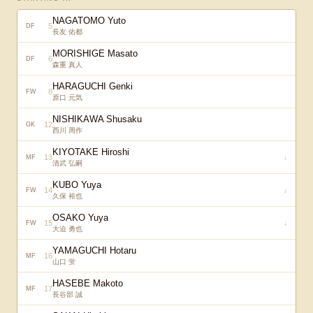
NAGATOMO Yuto
5
DF
長友 佑都
MORISHIGE Masato
6
DF
森重 真人
HARAGUCHI Genki
8
FW
原口 元気
NISHIKAWA Shusaku
12
GK
西川 周作
KIYOTAKE Hiroshi
13
↓
MF
清武 弘嗣
KUBO Yuya
14
↓
FW
久保 裕也
OSAKO Yuya
15
↓
FW
大迫 勇也
YAMAGUCHI Hotaru
16
MF
山口 蛍
HASEBE Makoto
17
MF
長谷部 誠