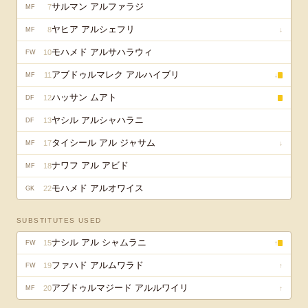
サルマン アルファラジ
7
MF
ヤヒア アルシェフリ
8
↓
MF
モハメド アルサハラウィ
10
FW
アブドゥルマレク アルハイブリ
11
↓
MF
ハッサン ムアト
12
DF
ヤシル アルシャハラニ
13
DF
タイシール アル ジャサム
17
↓
MF
ナワフ アル アビド
18
MF
モハメド アルオワイス
22
GK
SUBSTITUTES USED
ナシル アル シャムラニ
15
↑
FW
ファハド アルムワラド
19
↑
FW
アブドゥルマジード アルルワイリ
20
↑
MF