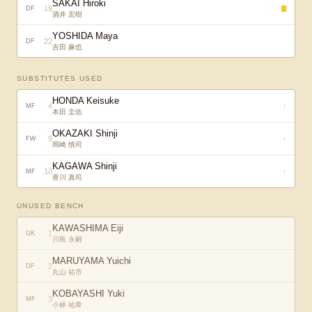
SAKAI Hiroki
19
DF
酒井 宏樹
YOSHIDA Maya
22
DF
吉田 麻也
SUBSTITUTES USED
HONDA Keisuke
4
↑
MF
本田 圭佑
OKAZAKI Shinji
9
↑
FW
岡崎 慎司
KAGAWA Shinji
10
↑
MF
香川 真司
UNUSED BENCH
KAWASHIMA Eiji
1
GK
川島 永嗣
MARUYAMA Yuichi
2
DF
丸山 祐市
KOBAYASHI Yuki
3
MF
小林 祐希