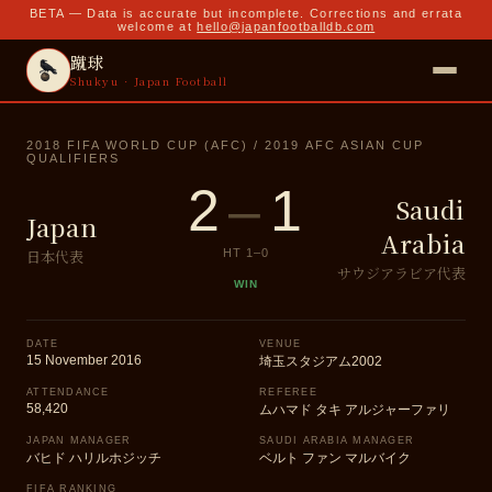
BETA — Data is accurate but incomplete. Corrections and errata
welcome at
hello@japanfootballdb.com
蹴球
Shukyu · Japan Football
2018 FIFA WORLD CUP (AFC) / 2019 AFC ASIAN CUP
QUALIFIERS
2
–
1
Saudi
Japan
Arabia
日本代表
HT
1
–
0
サウジアラビア代表
WIN
DATE
VENUE
15 November 2016
埼玉スタジアム2002
ATTENDANCE
REFEREE
58,420
ムハマド タキ アルジャーファリ
JAPAN MANAGER
SAUDI ARABIA MANAGER
バヒド ハリルホジッチ
ベルト ファン マルバイク
FIFA RANKING