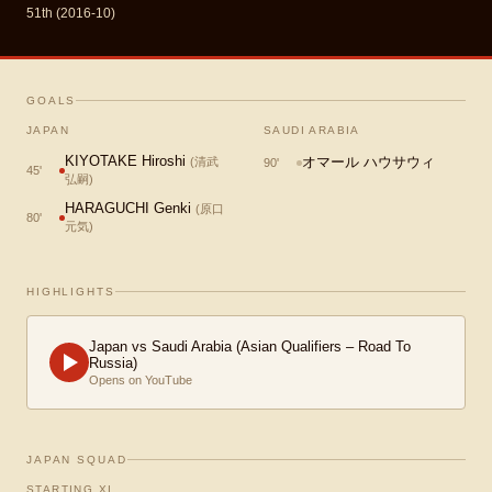
51th (2016-10)
GOALS
JAPAN
SAUDI ARABIA
KIYOTAKE Hiroshi
オマール ハウサウィ
(
清武
90
'
45
'
弘嗣
)
HARAGUCHI Genki
(
原口
80
'
元気
)
HIGHLIGHTS
Japan vs Saudi Arabia (Asian Qualifiers – Road To
Russia)
Opens on YouTube
JAPAN SQUAD
STARTING XI