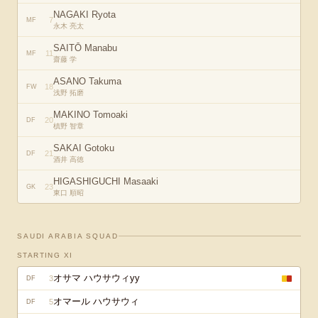
NAGAKI Ryota
7
MF
永木 亮太
SAITŌ Manabu
11
MF
齋藤 学
ASANO Takuma
18
FW
浅野 拓磨
MAKINO Tomoaki
20
DF
槙野 智章
SAKAI Gotoku
21
DF
酒井 高徳
HIGASHIGUCHI Masaaki
23
GK
東口 順昭
SAUDI ARABIA
SQUAD
STARTING XI
オサマ ハウサウィyy
3
DF
オマール ハウサウィ
5
DF