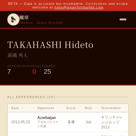
BETA — Data is accurate but incomplete. Corrections and errata
welcome at
hello@japanfootballdb.com
蹴球
Shukyu · Japan Football
TAKAHASHI Hideto
高橋 秀人
APPEARANCES
GOALS
NAMED
7
0
25
ALL APPEARANCES (
25
)
Date
Opponent
Score
Role
Tournament
キリンチャレ
Azerbaijan
2012.05.23
2
–
0
アゼルバイジャ
Sub
ンジカップ
ン代表
2012