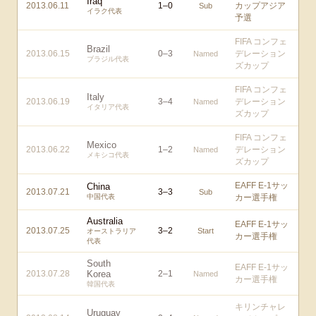
Iraq
2013.06.11
1
–
0
カップアジア
Sub
イラク代表
予選
FIFA コンフェ
Brazil
2013.06.15
0
–
3
デレーション
Named
ブラジル代表
ズカップ
FIFA コンフェ
Italy
2013.06.19
3
–
4
デレーション
Named
イタリア代表
ズカップ
FIFA コンフェ
Mexico
2013.06.22
1
–
2
デレーション
Named
メキシコ代表
ズカップ
EAFF E-1サッ
China
2013.07.21
3
–
3
Sub
中国代表
カー選手権
Australia
EAFF E-1サッ
2013.07.25
3
–
2
Start
オーストラリア
カー選手権
代表
South
EAFF E-1サッ
2013.07.28
Korea
2
–
1
Named
カー選手権
韓国代表
キリンチャレ
Uruguay