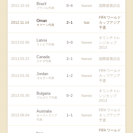
Brazil
2012.10.16
0
–
4
国際親善試合
Named
ブラジル代表
FIFA ワールド
Oman
2012.11.14
2
–
1
カップアジア
Sub
オマーン代表
予選
キリンチャレ
Latvia
2013.02.06
3
–
0
Named
ンジカップ
ラトビア代表
2013
Canada
2013.03.22
2
–
1
国際親善試合
Named
カナダ代表
FIFA ワールド
Jordan
2013.03.26
1
–
2
カップアジア
Named
ヨルダン代表
予選
キリンチャレ
Bulgaria
2013.05.30
0
–
2
Named
ンジカップ
ブルガリア代表
2013
FIFA ワールド
Australia
2013.06.04
1
–
1
カップアジア
Named
オーストラリア
代表
予選
FIFA ワールド