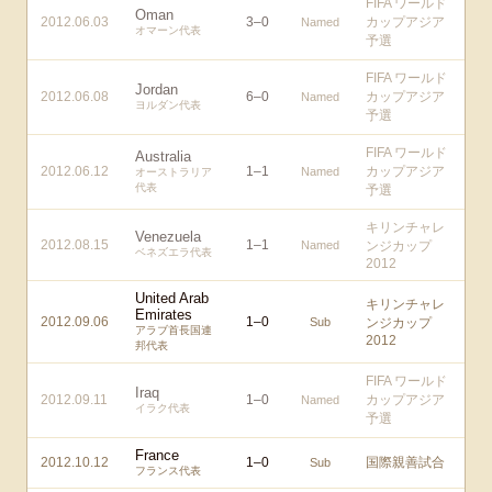
FIFA ワールド
Oman
2012.06.03
3
–
0
カップアジア
Named
オマーン代表
予選
FIFA ワールド
Jordan
2012.06.08
6
–
0
カップアジア
Named
ヨルダン代表
予選
FIFA ワールド
Australia
2012.06.12
1
–
1
カップアジア
Named
オーストラリア
代表
予選
キリンチャレ
Venezuela
2012.08.15
1
–
1
Named
ンジカップ
ベネズエラ代表
2012
United Arab
キリンチャレ
Emirates
2012.09.06
1
–
0
Sub
ンジカップ
アラブ首長国連
2012
邦代表
FIFA ワールド
Iraq
2012.09.11
1
–
0
カップアジア
Named
イラク代表
予選
France
2012.10.12
1
–
0
国際親善試合
Sub
フランス代表