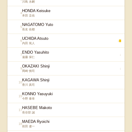
川島 永嗣
HONDA Keisuke
4
本田 圭佑
NAGATOMO Yuto
5
長友 佑都
UCHIDA Atsuto
6
↓
内田 篤人
ENDO Yasuhito
7
↓
遠藤 保仁
OKAZAKI Shinji
9
↓
岡崎 慎司
KAGAWA Shinji
10
香川 真司
KONNO Yasuyuki
15
今野 泰幸
HASEBE Makoto
17
長谷部 誠
MAEDA Ryoichi
18
前田 遼一