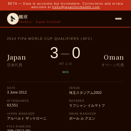
BETA — Data is accurate but incomplete. Corrections and errata
welcome at
hello@japanfootballdb.com
蹴球
Shukyu · Japan Football
2014 FIFA WORLD CUP QUALIFIERS (AFC)
3
–
0
Japan
Oman
日本代表
オマーン代表
HT
1
–
0
WIN
DATE
VENUE
3 June 2012
埼玉スタジアム2002
ATTENDANCE
REFEREE
63,551
ラフシャン イルマトフ
JAPAN MANAGER
OMAN MANAGER
アルベルト ザッケローニ
ポール ル グエン
FIFA RANKING