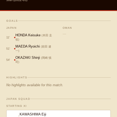
30th (2012-05)
GOALS
JAPAN
OMAN
—
HONDA Keisuke
(
本田 圭
11
'
佑
)
MAEDA Ryoichi
(
前田 遼
51
'
一
)
OKAZAKI Shinji
(
岡崎 慎
54
'
司
)
HIGHLIGHTS
No highlights available for this match.
JAPAN SQUAD
STARTING XI
KAWASHIMA Eiji
1