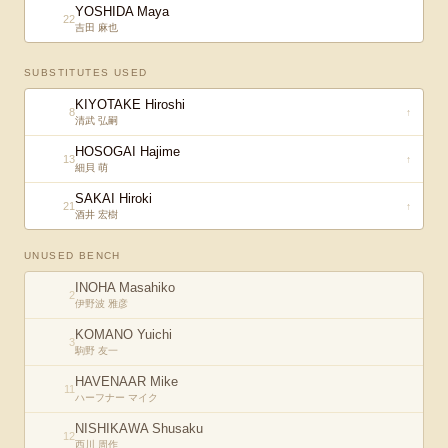
YOSHIDA Maya
22
吉田 麻也
SUBSTITUTES USED
KIYOTAKE Hiroshi
8
↑
清武 弘嗣
HOSOGAI Hajime
13
↑
細貝 萌
SAKAI Hiroki
21
↑
酒井 宏樹
UNUSED BENCH
INOHA Masahiko
2
伊野波 雅彦
KOMANO Yuichi
3
駒野 友一
HAVENAAR Mike
11
ハーフナー マイク
NISHIKAWA Shusaku
12
西川 周作