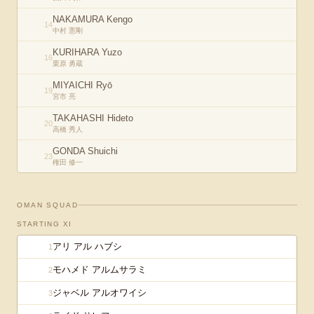
NAKAMURA Kengo
14
中村 憲剛
KURIHARA Yuzo
16
栗原 勇蔵
MIYAICHI Ryō
19
宮市 亮
TAKAHASHI Hideto
20
高橋 秀人
GONDA Shuichi
23
権田 修一
OMAN
SQUAD
STARTING XI
アリ アル ハブシ
1
モハメド アルムサラミ
2
ジャベル アルオワイシ
3