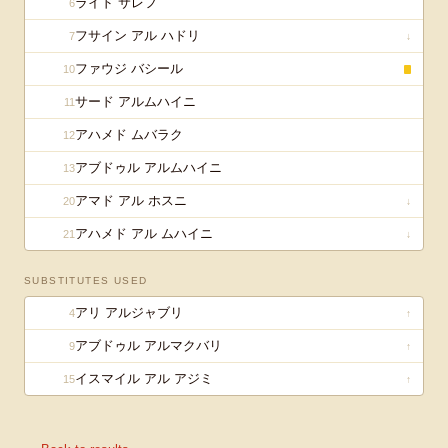
ライド サレフ
6
フサイン アル ハドリ
7
↓
ファウジ バシール
10
サード アルムハイニ
11
アハメド ムバラク
12
アブドゥル アルムハイニ
13
アマド アル ホスニ
20
↓
アハメド アル ムハイニ
21
↓
SUBSTITUTES USED
アリ アルジャブリ
4
↑
アブドゥル アルマクバリ
9
↑
イスマイル アル アジミ
15
↑