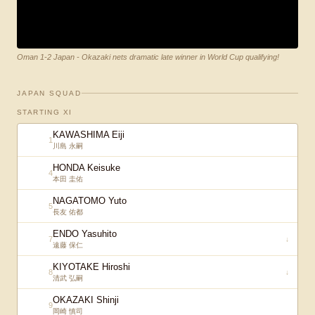
Oman 1-2 Japan - Okazaki nets dramatic late winner in World Cup qualifying!
JAPAN SQUAD
STARTING XI
KAWASHIMA Eiji
1
川島 永嗣
HONDA Keisuke
4
本田 圭佑
NAGATOMO Yuto
5
長友 佑都
ENDO Yasuhito
7
↓
遠藤 保仁
KIYOTAKE Hiroshi
8
↓
清武 弘嗣
OKAZAKI Shinji
9
岡崎 慎司