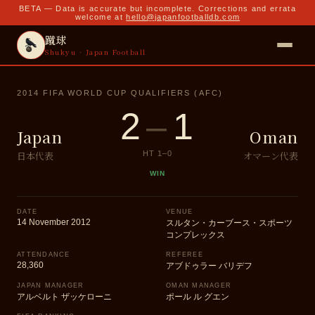
BETA — Data is accurate but incomplete. Corrections and errata
welcome at
hello@japanfootballdb.com
蹴球
Shukyu · Japan Football
2014 FIFA WORLD CUP QUALIFIERS (AFC)
2
–
1
Japan
Oman
日本代表
オマーン代表
HT
1
–
0
WIN
DATE
VENUE
14 November 2012
スルタン・カーブース・スポーツ
コンプレックス
ATTENDANCE
REFEREE
28,360
アブドゥラー バリデフ
JAPAN MANAGER
OMAN MANAGER
アルベルト ザッケローニ
ポール ル グエン