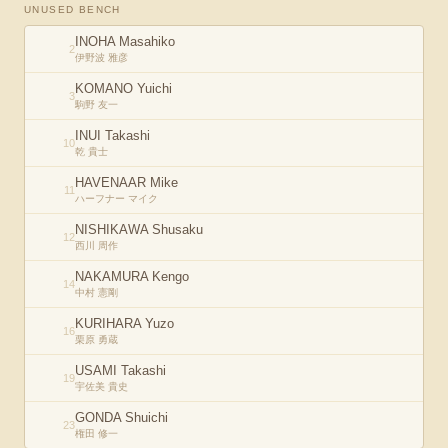
UNUSED BENCH
INOHA Masahiko
2
伊野波 雅彦
KOMANO Yuichi
3
駒野 友一
INUI Takashi
10
乾 貴士
HAVENAAR Mike
11
ハーフナー マイク
NISHIKAWA Shusaku
12
西川 周作
NAKAMURA Kengo
14
中村 憲剛
KURIHARA Yuzo
16
栗原 勇蔵
USAMI Takashi
19
宇佐美 貴史
GONDA Shuichi
23
権田 修一