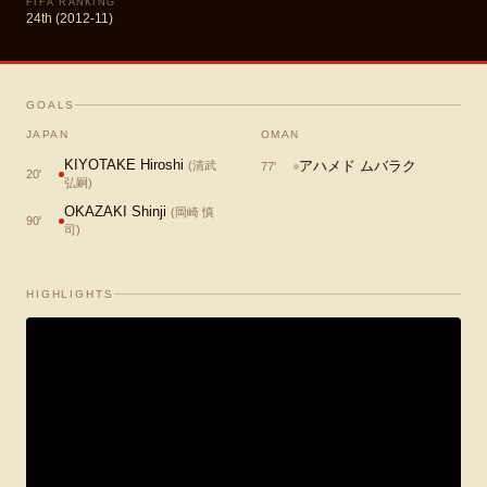
FIFA RANKING
24th (2012-11)
GOALS
JAPAN
OMAN
KIYOTAKE Hiroshi
アハメド ムバラク
(
清武
77
'
20
'
弘嗣
)
OKAZAKI Shinji
(
岡崎 慎
90
'
司
)
HIGHLIGHTS