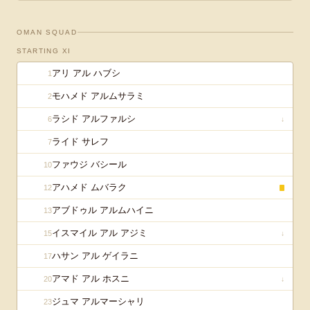
OMAN
SQUAD
STARTING XI
アリ アル ハブシ
1
モハメド アルムサラミ
2
ラシド アルファルシ
6
↓
ライド サレフ
7
ファウジ バシール
10
アハメド ムバラク
12
アブドゥル アルムハイニ
13
イスマイル アル アジミ
15
↓
ハサン アル ゲイラニ
17
アマド アル ホスニ
20
↓
ジュマ アルマーシャリ
23