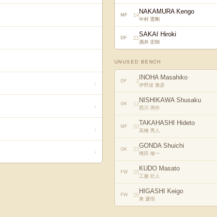
NAKAMURA Kengo
14
MF
中村 憲剛
SAKAI Hiroki
21
DF
酒井 宏樹
UNUSED BENCH
INOHA Masahiko
2
DF
↓
伊野波 雅彦
NISHIKAWA Shusaku
12
GK
↓
西川 周作
TAKAHASHI Hideto
20
MF
↓
高橋 秀人
GONDA Shuichi
23
GK
↓
権田 修一
KUDO Masato
25
FW
工藤 壮人
HIGASHI Keigo
26
FW
東 慶悟