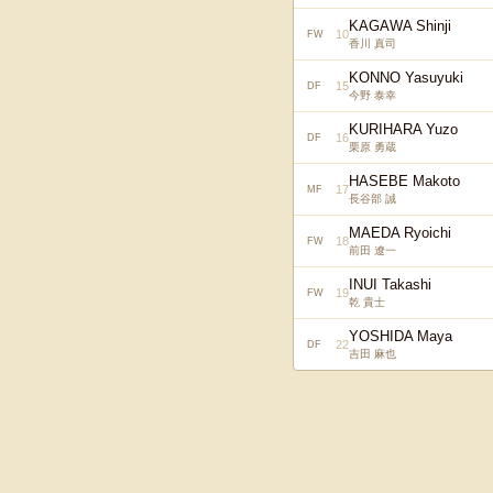
KAGAWA Shinji
10
FW
香川 真司
KONNO Yasuyuki
15
DF
今野 泰幸
KURIHARA Yuzo
16
DF
栗原 勇蔵
HASEBE Makoto
17
MF
長谷部 誠
MAEDA Ryoichi
18
FW
前田 遼一
INUI Takashi
19
FW
乾 貴士
YOSHIDA Maya
22
DF
吉田 麻也