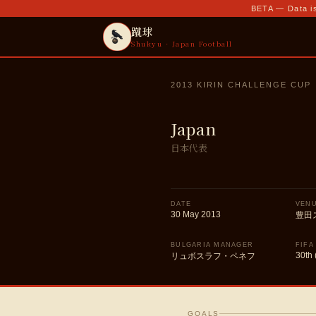
BETA — Data is
蹴球
Shukyu · Japan Football
2013 KIRIN CHALLENGE CUP
Japan
日本代表
DATE
VEN
30 May 2013
豊田
BULGARIA MANAGER
FIFA
30th 
リュボスラフ・ペネフ
GOALS