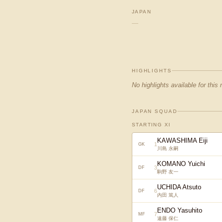
JAPAN
—
HIGHLIGHTS
No highlights available for this
JAPAN SQUAD
STARTING XI
KAWASHIMA Eiji
1
GK
川島 永嗣
KOMANO Yuichi
3
DF
駒野 友一
UCHIDA Atsuto
6
DF
内田 篤人
ENDO Yasuhito
7
MF
遠藤 保仁