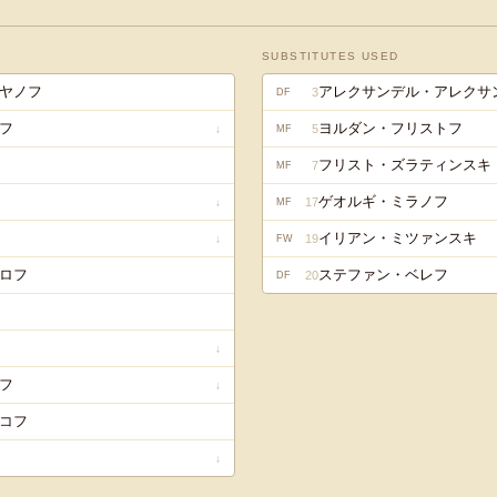
SUBSTITUTES USED
ヤノフ
アレクサンデル・アレクサ
3
DF
フ
ヨルダン・フリストフ
5
↓
MF
フリスト・ズラティンスキ
7
MF
ゲオルギ・ミラノフ
17
↓
MF
イリアン・ミツァンスキ
19
↓
FW
ロフ
ステファン・ベレフ
20
DF
↓
フ
↓
コフ
↓