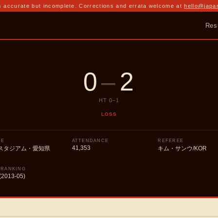
 accurate but incomplete. Corrections and errata welcome at
hello@japa
Res
0
–
2
HT
0
–
1
LOSS
UE
ATTENDANCE
REFEREE
41,353
スタジアム・愛知県
キム・サンウ/KOR
 RANKING
(2013-05)