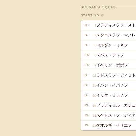
BULGARIA
SQUAD
STARTING XI
ブラディスラフ・スト
1
GK
スタニスラフ・マノレ
2
DF
ヨルダン・ミネフ
6
DF
スパス・デレフ
8
FW
イベリン・ポポフ
9
FW
ラドスラフ・ディミト
11
DF
イバン・イバノフ
15
DF
イリヤ・ミラノフ
16
DF
ブラディミル・ガジェ
18
MF
スベトスラフ・ディア
21
MF
ゲオルギ・イリエフ
22
MF