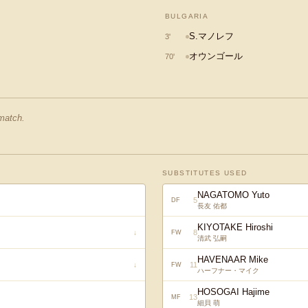
BULGARIA
S.マノレフ
3
'
オウンゴール
70
'
 match.
SUBSTITUTES USED
NAGATOMO Yuto
5
DF
長友 佑都
KIYOTAKE Hiroshi
8
↓
FW
清武 弘嗣
HAVENAAR Mike
11
↓
FW
ハーフナー・マイク
HOSOGAI Hajime
13
MF
細貝 萌