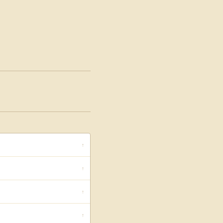
↑
↑
↑
↑