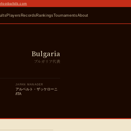
nfootballdb.com
ults
Players
Records
Rankings
Tournaments
About
Bulgaria
ブルガリア代表
JAPAN MANAGER
アルベルト・ザッケローニ
/ITA