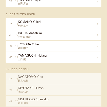
22
↓
DF
吉田 麻也
SUBSTITUTES USED
KOMANO Yuichi
3
↑
DF
駒野 友一
INOHA Masahiko
6
↑
DF
伊野波 雅彦
TOYODA Yohei
11
↑
FW
豊田 陽平
YAMAGUCHI Hotaru
13
↑
MF
山口 螢
UNUSED BENCH
NAGATOMO Yuto
5
DF
長友 佑都
KIYOTAKE Hiroshi
8
FW
清武 弘嗣
NISHIKAWA Shusaku
12
GK
西川 周作