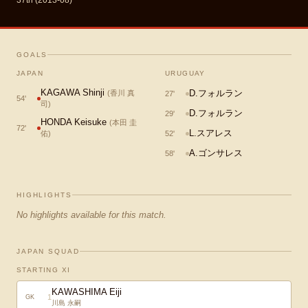
37th (2013-08)
GOALS
JAPAN
URUGUAY
KAGAWA Shinji
D.フォルラン
(
香川 真
27
'
54
'
司
)
D.フォルラン
29
'
HONDA Keisuke
(
本田 圭
72
'
L.スアレス
佑
)
52
'
A.ゴンサレス
58
'
HIGHLIGHTS
No highlights available for this match.
JAPAN SQUAD
STARTING XI
KAWASHIMA Eiji
1
GK
川島 永嗣