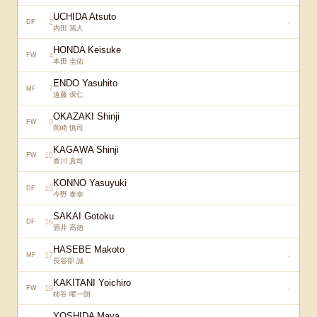
UCHIDA Atsuto
2
↓
DF
内田 篤人
HONDA Keisuke
4
FW
本田 圭佑
ENDO Yasuhito
7
MF
遠藤 保仁
OKAZAKI Shinji
9
FW
岡崎 慎司
KAGAWA Shinji
10
FW
香川 真司
KONNO Yasuyuki
15
DF
今野 泰幸
SAKAI Gotoku
16
DF
酒井 高徳
HASEBE Makoto
17
↓
MF
長谷部 誠
KAKITANI Yoichiro
19
↓
FW
柿谷 曜一朗
YOSHIDA Maya