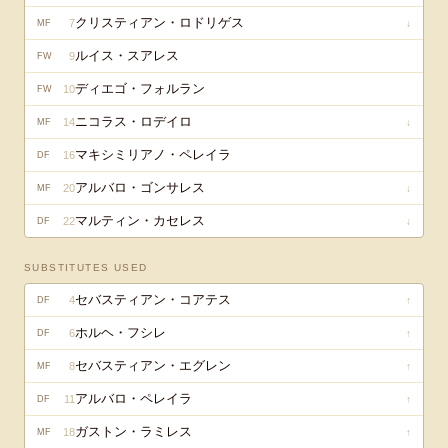
クリスティアン・ロドリゲス
7
↓
MF
ルイス・スアレス
9
FW
ディエゴ・フォルラン
10
FW
ニコラス・ロデイロ
14
↓
MF
マキシミリアノ・ペレイラ
16
DF
アルバロ・ゴンサレス
20
↓
MF
マルティン・カセレス
22
↓
DF
SUBSTITUTES USED
セバスティアン・コアテス
4
↑
DF
ホルヘ・フシレ
6
↑
DF
セバスティアン・エグレン
8
↑
MF
アルバロ・ペレイラ
11
↑
DF
ガストン・ラミレス
18
↑
MF