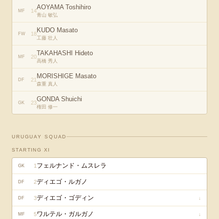
AOYAMA Toshihiro
14
MF
青山 敏弘
KUDO Masato
18
FW
工藤 壮人
TAKAHASHI Hideto
20
MF
高橋 秀人
MORISHIGE Masato
21
DF
森重 真人
GONDA Shuichi
23
GK
権田 修一
URUGUAY
SQUAD
STARTING XI
フェルナンド・ムスレラ
1
GK
ディエゴ・ルガノ
2
DF
ディエゴ・ゴディン
3
↓
DF
ワルテル・ガルガノ
5
↓
MF