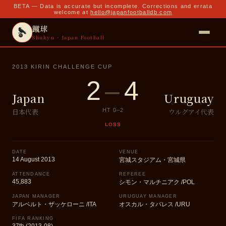
BETA — Data is accurate but incomplete. Corrections and errata
welcome at
hello@japanfootballdb.com
蹴球
Shukyu · Japan Football
2013 KIRIN CHALLENGE CUP
2
–
4
Japan
Uruguay
日本代表
ウルグアイ代表
HT
0
–
2
LOSS
DATE
VENUE
14 August 2013
宮城スタジアム・宮城県
ATTENDANCE
REFEREE
45,883
シモン・マルチニアク /POL
JAPAN MANAGER
URUGUAY MANAGER
アルベルト・ザッケローニ /ITA
オスカル・タバレス /URU
FIFA RANKING