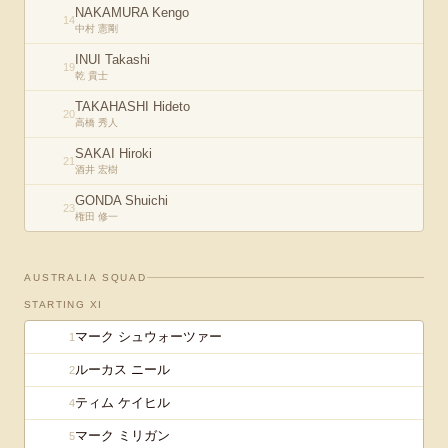
NAKAMURA Kengo
14
中村 憲剛
INUI Takashi
19
乾 貴士
TAKAHASHI Hideto
20
高橋 秀人
SAKAI Hiroki
21
酒井 宏樹
GONDA Shuichi
23
権田 修一
AUSTRALIA
SQUAD
STARTING XI
マーク シュウォーツァー
1
ルーカス ニール
2
ティム ケイヒル
4
マーク ミリガン
5