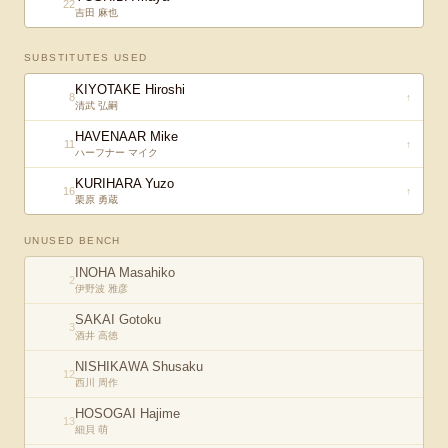
22
吉田 麻也
SUBSTITUTES USED
KIYOTAKE Hiroshi
8
↑
清武 弘嗣
HAVENAAR Mike
11
↑
ハーフナー マイク
KURIHARA Yuzo
16
↑
栗原 勇蔵
UNUSED BENCH
INOHA Masahiko
2
伊野波 雅彦
SAKAI Gotoku
3
酒井 高徳
NISHIKAWA Shusaku
12
西川 周作
HOSOGAI Hajime
13
細貝 萌