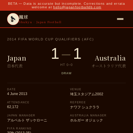
BETA — Data is accurate but incomplete. Corrections and errata
welcome at
hello@japanfootballdb.com
蹴球
Shukyu · Japan Football
2014 FIFA WORLD CUP QUALIFIERS (AFC)
1
–
1
Japan
Australia
日本代表
オーストラリア代表
HT
0
–
0
DRAW
DATE
VENUE
4 June 2013
埼玉スタジアム2002
ATTENDANCE
REFEREE
62,172
ナワフ シュクララ
JAPAN MANAGER
AUSTRALIA MANAGER
アルベルト ザッケローニ
ホルガー オジェック
FIFA RANKING