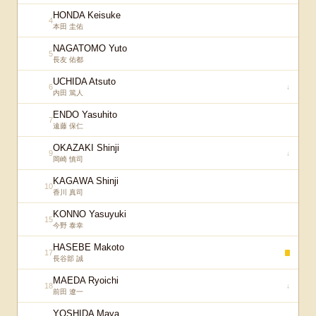
HONDA Keisuke
4
本田 圭佑
NAGATOMO Yuto
5
長友 佑都
UCHIDA Atsuto
6
↓
内田 篤人
ENDO Yasuhito
7
遠藤 保仁
OKAZAKI Shinji
9
↓
岡崎 慎司
KAGAWA Shinji
10
香川 真司
KONNO Yasuyuki
15
今野 泰幸
HASEBE Makoto
17
長谷部 誠
MAEDA Ryoichi
18
↓
前田 遼一
YOSHIDA Maya