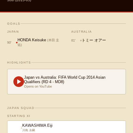
30th (2013-05)
GOALS
JAPAN
AUSTRALIA
HONDA Keisuke
トミー オアー
(
本田 圭
81
'
90
'
佑
)
HIGHLIGHTS
Japan vs Australia: FIFA World Cup 2014 Asian
Qualifiers (RD 4 - MD8)
Opens on YouTube
JAPAN SQUAD
STARTING XI
KAWASHIMA Eiji
1
川島 永嗣