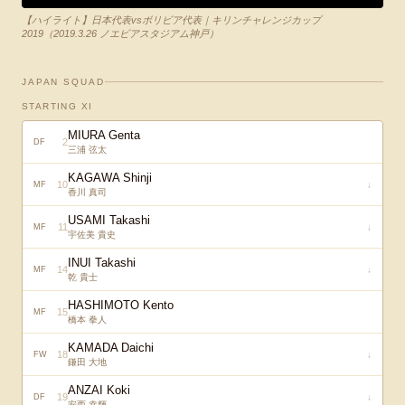
【ハイライト】日本代表vsボリビア代表｜キリンチャレンジカップ
2019（2019.3.26 ノエビアスタジアム神戸）
JAPAN SQUAD
STARTING XI
MIURA Genta
2
DF
三浦 弦太
KAGAWA Shinji
10
↓
MF
香川 真司
USAMI Takashi
11
↓
MF
宇佐美 貴史
INUI Takashi
14
↓
MF
乾 貴士
HASHIMOTO Kento
15
MF
橋本 拳人
KAMADA Daichi
18
↓
FW
鎌田 大地
ANZAI Koki
19
↓
DF
安西 幸輝