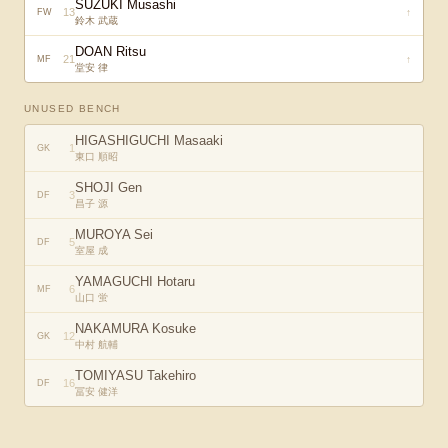
SUZUKI Musashi
13
↑
FW
鈴木 武蔵
DOAN Ritsu
21
↑
MF
堂安 律
UNUSED BENCH
HIGASHIGUCHI Masaaki
1
GK
東口 順昭
SHOJI Gen
3
DF
昌子 源
MUROYA Sei
5
DF
室屋 成
YAMAGUCHI Hotaru
6
MF
山口 蛍
NAKAMURA Kosuke
12
GK
中村 航輔
TOMIYASU Takehiro
16
DF
冨安 健洋