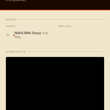
27th (2019-02)
GOALS
JAPAN
BOLIVIA
—
NAKAJIMA Shoya
(
中島
76
'
翔哉
)
HIGHLIGHTS