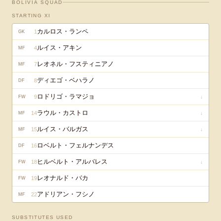
BOLIVIA
SQUAD
STARTING XI
カルロス・ランペ
1
GK
ルイス・アキン
4
MF
レオネル・フスティニアノ
7
MF
ディエゴ・ベハラノ
8
DF
ロドリゴ・ラマジョ
9
↓
FW
ラウル・カストロ
14
↓
MF
ルイス・バルガス
15
↓
MF
ロベルト・フェルナンデス
16
DF
ヒルベルト・アルバレス
18
↓
FW
レオナルド・バカ
19
FW
アドリアン・フシノ
22
MF
SUBSTITUTES USED