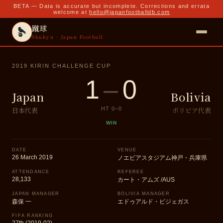
BETA — Data is accurate but incomplete. Corrections and errata
welcome at
hello@japanfootballdb.com
蹴球
Shukyu · Japan Football
2019 KIRIN CHALLENGE CUP
1
–
0
Japan
Bolivia
日本代表
ボリビア代表
HT
0
–
0
WIN
DATE
VENUE
26 March 2019
ノエビアスタジアム神戸・兵庫県
ATTENDANCE
REFEREE
28,133
カート・アムズ /AUS
JAPAN MANAGER
BOLIVIA MANAGER
森保 一
エドゥアルド・ビジェガス
FIFA RANKING