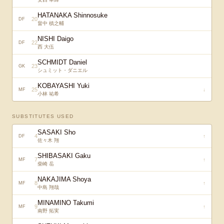
HATANAKA Shinnosuke
20
DF
畠中 槙之輔
NISHI Daigo
22
DF
西 大伍
SCHMIDT Daniel
23
GK
シュミット・ダニエル
KOBAYASHI Yuki
25
↓
MF
小林 祐希
SUBSTITUTES USED
SASAKI Sho
4
↑
DF
佐々木 翔
SHIBASAKI Gaku
7
↑
MF
柴崎 岳
NAKAJIMA Shoya
8
↑
MF
中島 翔哉
MINAMINO Takumi
9
↑
MF
南野 拓実