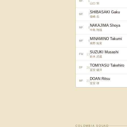
6
MF
山口 蛍
SHIBASAKI Gaku
7
MF
柴崎 岳
NAKAJIMA Shoya
8
MF
中島 翔哉
MINAMINO Takumi
9
MF
南野 拓実
SUZUKI Musashi
13
FW
鈴木 武蔵
TOMIYASU Takehiro
16
DF
冨安 健洋
DOAN Ritsu
21
MF
堂安 律
COLOMBIA
SQUAD