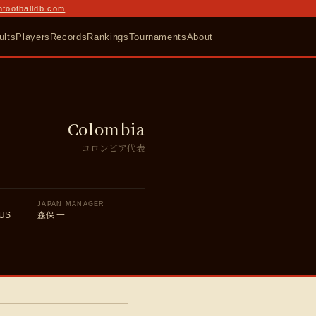
nfootballdb.com
ults
Players
Records
Rankings
Tournaments
About
Colombia
コロンビア代表
JAPAN MANAGER
US
森保 一