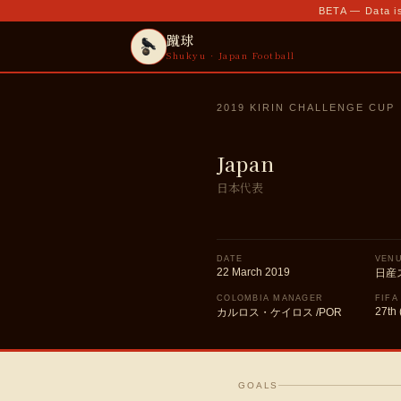
BETA — Data is
蹴球
Shukyu · Japan Football
2019 KIRIN CHALLENGE CUP
Japan
日本代表
DATE
VEN
22 March 2019
日産
COLOMBIA MANAGER
FIFA
27th 
カルロス・ケイロス /POR
GOALS