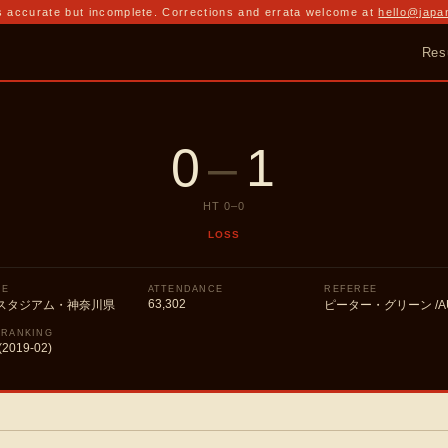
 accurate but incomplete. Corrections and errata welcome at
hello@japa
Res
0
–
1
HT
0
–
0
LOSS
UE
ATTENDANCE
REFEREE
63,302
スタジアム・神奈川県
ピーター・グリーン /A
 RANKING
(2019-02)