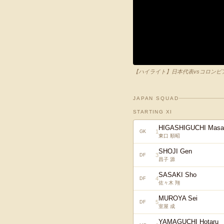
【ハイライト】日本代表vsコロンビア代
JAPAN SQUAD
STARTING XI
HIGASHIGUCHI Masa
1
GK
東口 順昭
SHOJI Gen
3
DF
昌子 源
SASAKI Sho
4
DF
佐々木 翔
MUROYA Sei
5
DF
室屋 成
YAMAGUCHI Hotaru