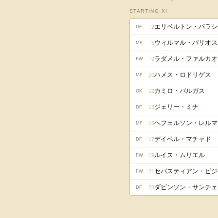
STARTING XI
エリベルトン・パラシ
2
DF
ウィルマル・バリオス
5
MF
ラダメル・ファルカオ
9
FW
ハメス・ロドリゲス
10
MF
カミロ・バルガス
12
GK
ジェリー・ミナ
13
DF
ヘフェルソン・レルマ
16
MF
デイベル・マチャド
17
DF
ルイス・ムリエル
19
FW
セバスティアン・ビジ
21
FW
ダビンソン・サンチェ
23
DF