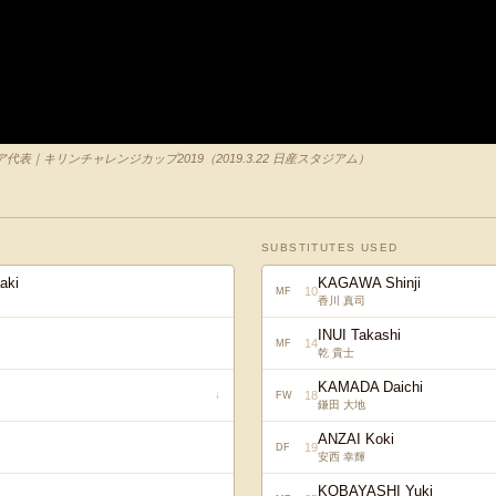
表｜キリンチャレンジカップ2019（2019.3.22 日産スタジアム）
SUBSTITUTES USED
aki
KAGAWA Shinji
10
MF
香川 真司
INUI Takashi
14
MF
乾 貴士
KAMADA Daichi
18
↓
FW
鎌田 大地
ANZAI Koki
19
DF
安西 幸輝
KOBAYASHI Yuki