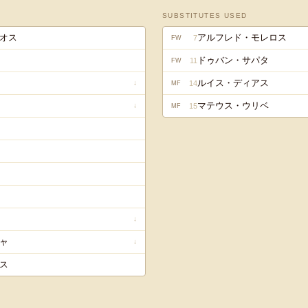
SUBSTITUTES USED
オス
アルフレド・モレロス
7
FW
ドゥバン・サパタ
11
FW
ルイス・ディアス
14
↓
MF
マテウス・ウリベ
15
↓
MF
↓
ャ
↓
ス