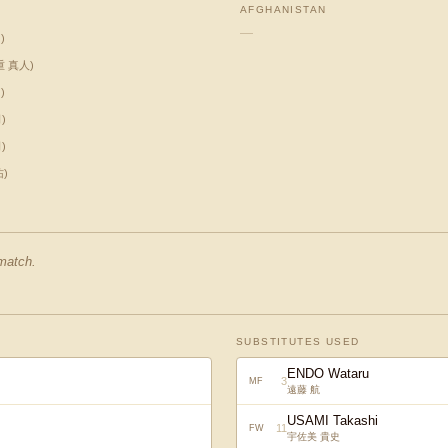
AFGHANISTAN
—
司
)
重 真人
)
司
)
司
)
司
)
佑
)
 match.
SUBSTITUTES USED
ENDO Wataru
3
MF
遠藤 航
USAMI Takashi
11
FW
宇佐美 貴史