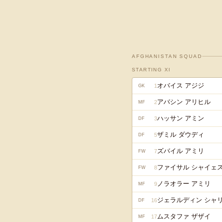
AFGHANISTAN
SQUAD
STARTING XI
オバイス アジジ
1
GK
アバシン アリヒル
2
MF
ハッサン アミン
3
DF
ザミル ダウディ
5
DF
ズバイル アミリ
7
FW
ファイサル シャイェ
8
FW
ノラオラー アミリ
9
MF
ジェラルディン シャ
16
DF
ムスタファ ザザイ
17
MF