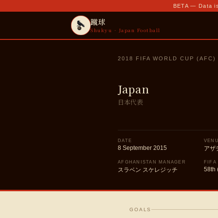
BETA — Data is
蹴球
Shukyu · Japan Football
2018 FIFA WORLD CUP (AFC)
Japan
日本代表
DATE
VEN
8 September 2015
アザ
AFGHANISTAN MANAGER
FIFA
58th 
スラベン スケレジッチ
GOALS