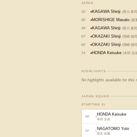
JAPAN
KAGAWA Shinji
10
'
(
香川 真
MORISHIGE Masato
35
'
(
森
KAGAWA Shinji
49
'
(
香川 真
OKAZAKI Shinji
57
'
(
岡崎 慎
OKAZAKI Shinji
60
'
(
岡崎 慎
HONDA Keisuke
74
'
(
本田 圭
HIGHLIGHTS
No highlights available for this
JAPAN SQUAD
STARTING XI
HONDA Keisuke
4
MF
本田 圭佑
NAGATOMO Yuto
5
DF
長友 佑都