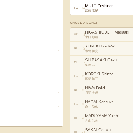
MUTO Yoshinori
14
FW
武藤 嘉紀
UNUSED BENCH
HIGASHIGUCHI Masaaki
1
GK
東口 順昭
YONEKURA Koki
2
DF
↓
米倉 恒貴
SHIBASAKI Gaku
7
MF
柴崎 岳
KOROKI Shinzo
13
FW
興梠 慎三
NIWA Daiki
15
DF
↓
丹羽 大輝
NAGAI Kensuke
18
FW
↓
永井 謙佑
MARUYAMA Yuichi
20
DF
丸山 祐市
SAKAI Gotoku
21
DF