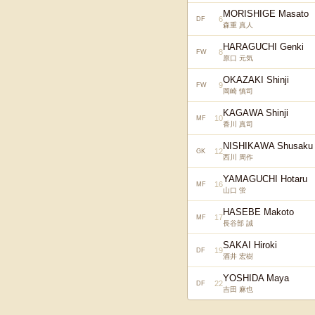
MORISHIGE Masato
6
DF
森重 真人
HARAGUCHI Genki
8
FW
原口 元気
OKAZAKI Shinji
9
FW
岡崎 慎司
KAGAWA Shinji
10
MF
香川 真司
NISHIKAWA Shusaku
12
GK
西川 周作
YAMAGUCHI Hotaru
16
MF
山口 蛍
HASEBE Makoto
17
MF
長谷部 誠
SAKAI Hiroki
19
DF
酒井 宏樹
YOSHIDA Maya
22
DF
吉田 麻也