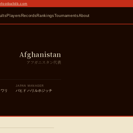
nfootballdb.com
ults
Players
Records
Rankings
Tournaments
About
Afghanistan
アフガニスタン代表
JAPAN MANAGER
クワリ
バヒド ハリルホジッチ