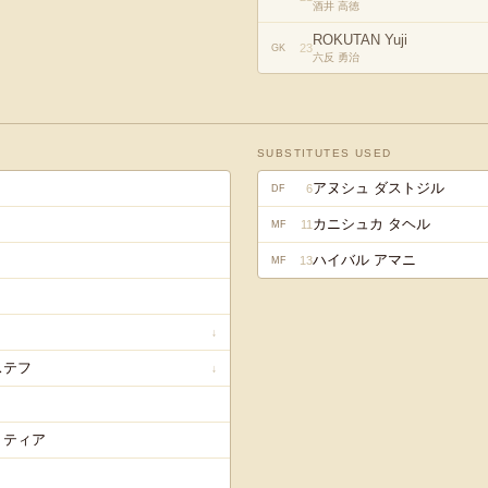
酒井 高徳
ROKUTAN Yuji
23
GK
六反 勇治
SUBSTITUTES USED
アヌシュ ダストジル
6
DF
カニシュカ タヘル
11
MF
ハイバル アマニ
13
MF
↓
ステフ
↓
リティア