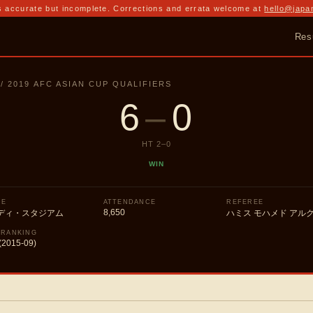
 accurate but incomplete. Corrections and errata welcome at
hello@japa
Res
 / 2019 AFC ASIAN CUP QUALIFIERS
6
–
0
HT
2
–
0
WIN
UE
ATTENDANCE
REFEREE
8,650
ディ・スタジアム
ハミス モハメド アル
 RANKING
(2015-09)