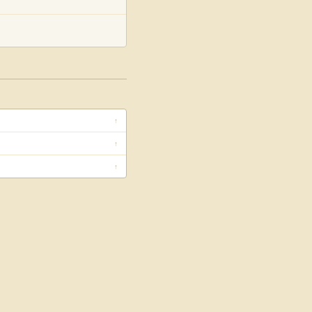
↑
↑
↑