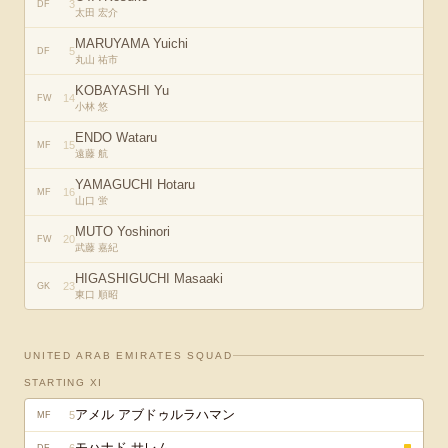
3
DF
太田 宏介
MARUYAMA Yuichi
5
DF
丸山 祐市
KOBAYASHI Yu
14
FW
小林 悠
ENDO Wataru
15
MF
遠藤 航
YAMAGUCHI Hotaru
16
MF
山口 蛍
MUTO Yoshinori
20
FW
武藤 嘉紀
HIGASHIGUCHI Masaaki
23
GK
東口 順昭
UNITED ARAB EMIRATES
SQUAD
STARTING XI
アメル アブドゥルラハマン
5
MF
モハナド サレム