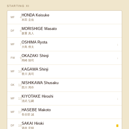
STARTING XI
HONDA Keisuke
4
MF
本田 圭佑
MORISHIGE Masato
6
DF
森重 真人
OSHIMA Ryota
7
↓
MF
大島 僚太
OKAZAKI Shinji
9
↓
FW
岡崎 慎司
KAGAWA Shinji
10
MF
香川 真司
NISHIKAWA Shusaku
12
GK
西川 周作
KIYOTAKE Hiroshi
13
↓
MF
清武 弘嗣
HASEBE Makoto
17
MF
長谷部 誠
SAKAI Hiroki
19
DF
酒井 宏樹