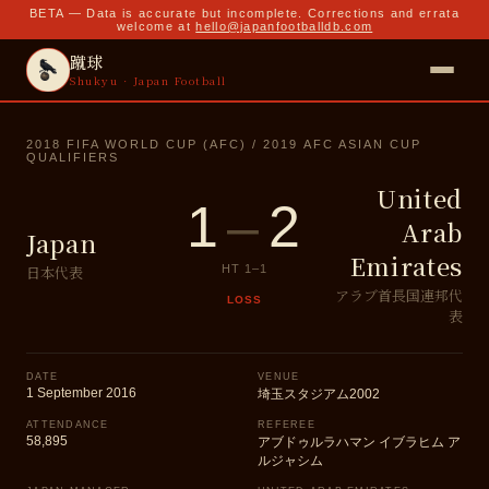
BETA — Data is accurate but incomplete. Corrections and errata
welcome at
hello@japanfootballdb.com
蹴球
Shukyu · Japan Football
2018 FIFA WORLD CUP (AFC) / 2019 AFC ASIAN CUP
QUALIFIERS
United
1
–
2
Arab
Japan
Emirates
日本代表
HT
1
–
1
アラブ首長国連邦代
LOSS
表
DATE
VENUE
1 September 2016
埼玉スタジアム2002
ATTENDANCE
REFEREE
58,895
アブドゥルラハマン イブラヒム ア
ルジャシム