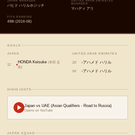
JAPAN MANAGER
UNITED ARAB EMIRATES
MANAGER
バヒド ハリルホジッチ
マハディ アリ
FIFA RANKING
49th (2016-08)
GOALS
JAPAN
UNITED ARAB EMIRATES
HONDA Keisuke
アハメド ハリル
(
本田 圭
20
'
11
'
佑
)
アハメド ハリル
54
'
HIGHLIGHTS
Japan vs UAE (Asian Qualifiers - Road to Russia)
Opens on YouTube
JAPAN SQUAD