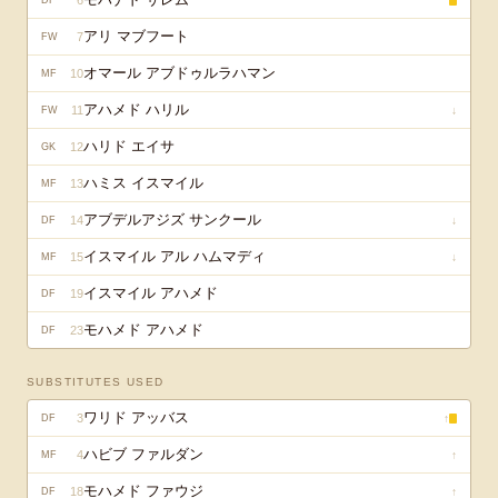
6
DF
アリ マブフート
7
FW
オマール アブドゥルラハマン
10
MF
アハメド ハリル
11
↓
FW
ハリド エイサ
12
GK
ハミス イスマイル
13
MF
アブデルアジズ サンクール
14
↓
DF
イスマイル アル ハムマディ
15
↓
MF
イスマイル アハメド
19
DF
モハメド アハメド
23
DF
SUBSTITUTES USED
ワリド アッバス
3
↑
DF
ハビブ ファルダン
4
↑
MF
モハメド ファウジ
18
↑
DF