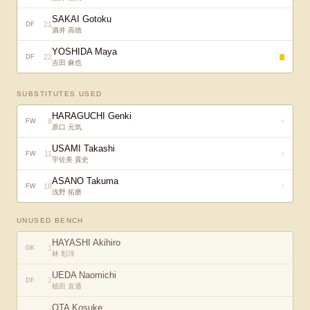
SAKAI Gotoku
21
DF
酒井 高徳
YOSHIDA Maya
22
DF
吉田 麻也
SUBSTITUTES USED
HARAGUCHI Genki
8
↑
FW
原口 元気
USAMI Takashi
11
↑
FW
宇佐美 貴史
ASANO Takuma
18
↑
FW
浅野 拓磨
UNUSED BENCH
HAYASHI Akihiro
1
GK
林 彰洋
UEDA Naomichi
2
DF
植田 直通
OTA Kosuke