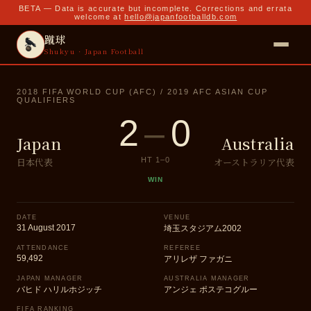
BETA — Data is accurate but incomplete. Corrections and errata
welcome at
hello@japanfootballdb.com
蹴球
Shukyu · Japan Football
2018 FIFA WORLD CUP (AFC) / 2019 AFC ASIAN CUP
QUALIFIERS
2
–
0
Japan
Australia
日本代表
オーストラリア代表
HT
1
–
0
WIN
DATE
VENUE
31 August 2017
埼玉スタジアム2002
ATTENDANCE
REFEREE
59,492
アリレザ ファガニ
JAPAN MANAGER
AUSTRALIA MANAGER
バヒド ハリルホジッチ
アンジェ ポステコグルー
FIFA RANKING