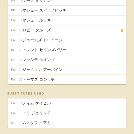
マーク ミリガン
5
MF
マシュー スピラノビッチ
6
DF
マシュー ルッキー
7
FW
ロビー クルーズ
10
FW
ジェームズ トロイージ
14
↓
FW
トレント セインズバリー
20
DF
マッシモ ルオンゴ
21
MF
ジャクソン アーバイン
22
↓
FW
トーマス ロジッチ
23
↓
FW
SUBSTITUTES USED
ティム ケイヒル
4
↑
FW
トミ ジュリッチ
9
↑
FW
ムスタファ アミニ
15
↑
MF