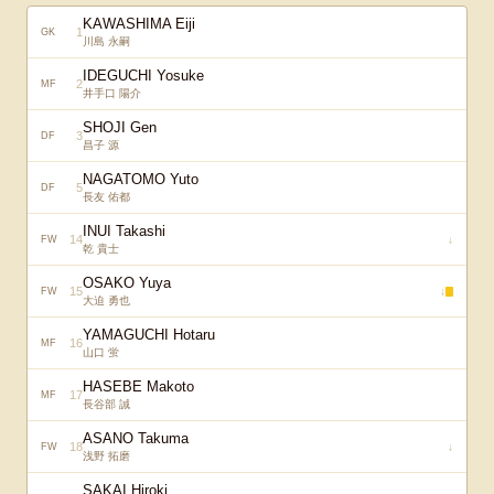
KAWASHIMA Eiji
1
GK
川島 永嗣
IDEGUCHI Yosuke
2
MF
井手口 陽介
SHOJI Gen
3
DF
昌子 源
NAGATOMO Yuto
5
DF
長友 佑都
INUI Takashi
14
↓
FW
乾 貴士
OSAKO Yuya
15
↓
FW
大迫 勇也
YAMAGUCHI Hotaru
16
MF
山口 蛍
HASEBE Makoto
17
MF
長谷部 誠
ASANO Takuma
18
↓
FW
浅野 拓磨
SAKAI Hiroki