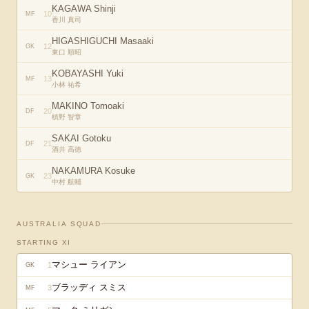
KAGAWA Shinji
10
MF
香川 真司
HIGASHIGUCHI Masaaki
12
GK
東口 順昭
KOBAYASHI Yuki
13
MF
小林 祐希
MAKINO Tomoaki
20
DF
槙野 智章
SAKAI Gotoku
21
DF
酒井 高徳
NAKAMURA Kosuke
23
GK
中村 航輔
AUSTRALIA
SQUAD
STARTING XI
マシュー ライアン
1
GK
ブラッディ スミス
3
MF