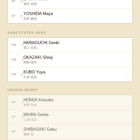
19
DF
酒井 宏樹
YOSHIDA Maya
22
DF
吉田 麻也
SUBSTITUTES USED
HARAGUCHI Genki
8
↑
FW
原口 元気
OKAZAKI Shinji
9
↑
FW
岡崎 慎司
KUBO Yuya
11
↑
FW
久保 裕也
UNUSED BENCH
HONDA Keisuke
4
MF
本田 圭佑
MIURA Genta
6
DF
三浦 弦太
SHIBASAKI Gaku
7
MF
柴崎 岳