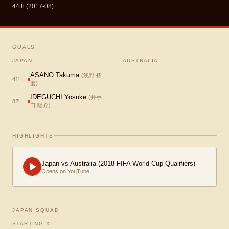
44th (2017-08)
GOALS
JAPAN
AUSTRALIA
—
ASANO Takuma
(
浅野 拓
41
'
磨
)
IDEGUCHI Yosuke
(
井手
82
'
口 陽介
)
HIGHLIGHTS
Japan vs Australia (2018 FIFA World Cup Qualifiers)
Opens on YouTube
JAPAN SQUAD
STARTING XI