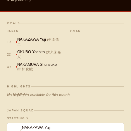
37th (2008-05)
GOALS
JAPAN
OMAN
—
NAKAZAWA Yuji
(
中澤 佑
10
'
二
)
OKUBO Yoshito
(
大久保 嘉
22
'
人
)
NAKAMURA Shunsuke
49
'
(
中村 俊輔
)
HIGHLIGHTS
No highlights available for this match.
JAPAN SQUAD
STARTING XI
NAKAZAWA Yuji
2