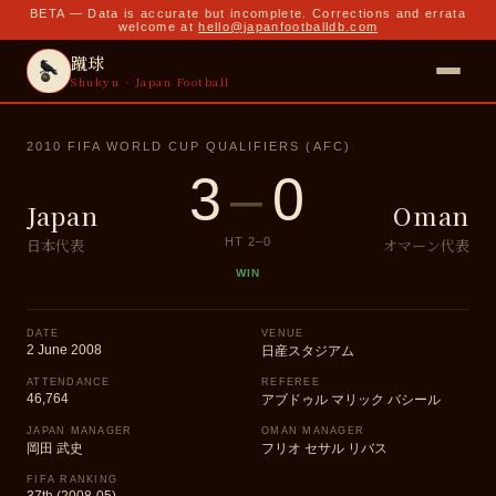
BETA — Data is accurate but incomplete. Corrections and errata
welcome at
hello@japanfootballdb.com
蹴球
Shukyu · Japan Football
2010 FIFA WORLD CUP QUALIFIERS (AFC)
3
–
0
Japan
Oman
日本代表
オマーン代表
HT
2
–
0
WIN
DATE
VENUE
2 June 2008
日産スタジアム
ATTENDANCE
REFEREE
46,764
アブドゥル マリック バシール
JAPAN MANAGER
OMAN MANAGER
岡田 武史
フリオ セサル リバス
FIFA RANKING