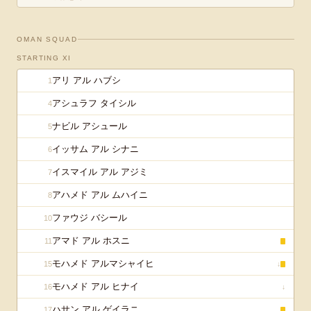
OMAN
SQUAD
STARTING XI
アリ アル ハブシ
1
アシュラフ タイシル
4
ナビル アシュール
5
イッサム アル シナニ
6
イスマイル アル アジミ
7
アハメド アル ムハイニ
8
ファウジ バシール
10
アマド アル ホスニ
11
モハメド アルマシャイヒ
15
↓
モハメド アル ヒナイ
16
↓
ハサン アル ゲイラニ
17