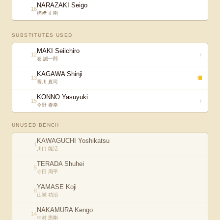
NARAZAKI Seigo
18
楢﨑 正剛
SUBSTITUTES USED
MAKI Seiichiro
12
↑
巻 誠一郎
KAGAWA Shinji
13
↑
香川 真司
KONNO Yasuyuki
15
↑
今野 泰幸
UNUSED BENCH
KAWAGUCHI Yoshikatsu
1
川口 能活
TERADA Shuhei
5
寺田 周平
YAMASE Koji
8
山瀬 功治
NAKAMURA Kengo
14
中村 憲剛