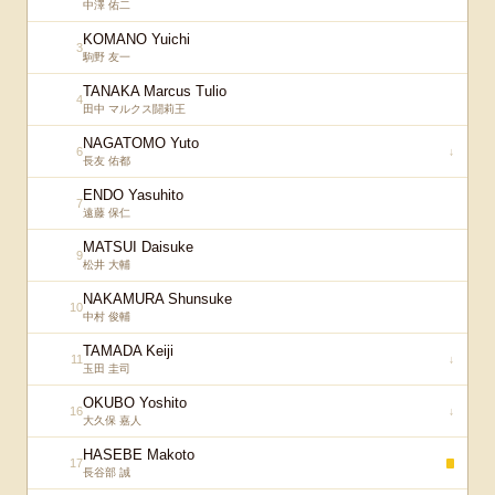
中澤 佑二
KOMANO Yuichi
3
駒野 友一
TANAKA Marcus Tulio
4
田中 マルクス闘莉王
NAGATOMO Yuto
6
↓
長友 佑都
ENDO Yasuhito
7
遠藤 保仁
MATSUI Daisuke
9
松井 大輔
NAKAMURA Shunsuke
10
中村 俊輔
TAMADA Keiji
11
↓
玉田 圭司
OKUBO Yoshito
16
↓
大久保 嘉人
HASEBE Makoto
17
長谷部 誠