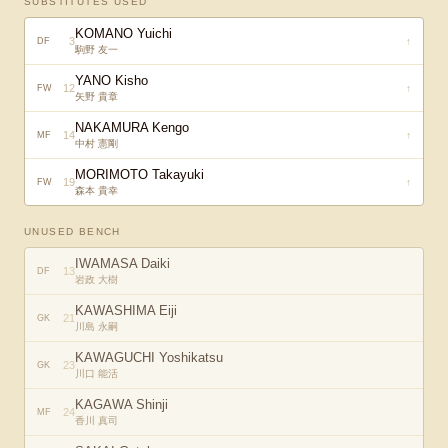
SUBSTITUTES USED
KOMANO Yuichi
3
↑
DF
駒野 友一
YANO Kisho
12
↑
FW
矢野 貴章
NAKAMURA Kengo
14
↑
MF
中村 憲剛
MORIMOTO Takayuki
19
↑
FW
森本 貴幸
UNUSED BENCH
IWAMASA Daiki
13
DF
岩政 大樹
KAWASHIMA Eiji
21
GK
川島 永嗣
KAWAGUCHI Yoshikatsu
23
GK
川口 能活
KAGAWA Shinji
24
MF
香川 真司