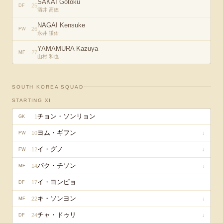
SAKAI Gotoku
25
DF
酒井 高徳
NAGAI Kensuke
26
FW
永井 謙佑
YAMAMURA Kazuya
27
MF
山村 和也
SOUTH KOREA
SQUAD
STARTING XI
チョン・ソンリョン
1
GK
ヨム・ギフン
10
↓
FW
イ・グノ
12
↓
FW
パク・チソン
14
↓
MF
イ・ヨンピョ
17
DF
キ・ソンヨン
22
↓
MF
チャ・ドゥリ
24
↓
DF