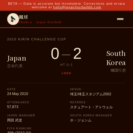
BETA — Data is accurate but incomplete. Corrections and errata
welcome at
hello@japanfootballdb.com
蹴球
Shukyu · Japan Football
2010 KIRIN CHALLENGE CUP
0
–
2
South
Japan
Korea
日本代表
HT
0
–
1
韓国代表
LOSS
DATE
VENUE
24 May 2010
埼玉/埼玉スタジアム2002
ATTENDANCE
REFEREE
57,873
スチュアート・アトウェル
JAPAN MANAGER
SOUTH KOREA MANAGER
岡田 武史
ホ・ジョンム
FIFA RANKING