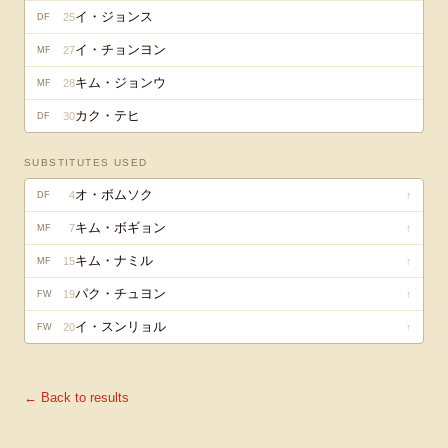
イ・ジョンス
25
DF
イ・チョンヨン
27
MF
キム・ジョンウ
28
MF
カク・テヒ
30
DF
SUBSTITUTES USED
オ・ボムソク
4
↑
DF
キム・ボギョン
7
↑
MF
キム・ナミル
15
↑
MF
パク・チュヨン
19
↑
FW
イ・スンリョル
20
↑
FW
← Back to results