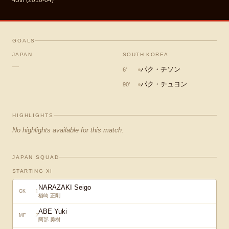
45th (2010-04)
GOALS
JAPAN
SOUTH KOREA
—
パク・チソン
6
'
パク・チュヨン
90
'
HIGHLIGHTS
No highlights available for this match.
JAPAN SQUAD
STARTING XI
NARAZAKI Seigo
1
GK
楢崎 正剛
ABE Yuki
2
MF
阿部 勇樹