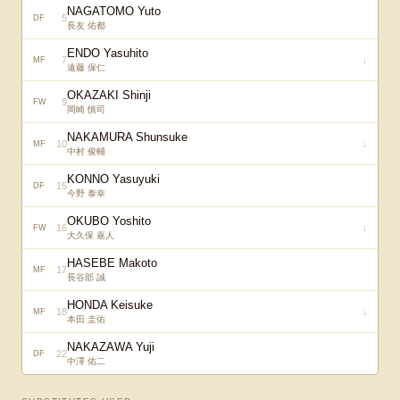
NAGATOMO Yuto
5
DF
長友 佑都
ENDO Yasuhito
7
↓
MF
遠藤 保仁
OKAZAKI Shinji
9
FW
岡崎 慎司
NAKAMURA Shunsuke
10
↓
MF
中村 俊輔
KONNO Yasuyuki
15
DF
今野 泰幸
OKUBO Yoshito
16
↓
FW
大久保 嘉人
HASEBE Makoto
17
MF
長谷部 誠
HONDA Keisuke
18
↓
MF
本田 圭佑
NAKAZAWA Yuji
22
DF
中澤 佑二