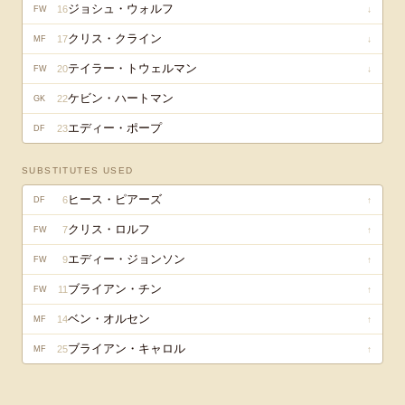
ジョシュ・ウォルフ
16
↓
FW
クリス・クライン
17
↓
MF
テイラー・トウェルマン
20
↓
FW
ケビン・ハートマン
22
GK
エディー・ポープ
23
DF
SUBSTITUTES USED
ヒース・ピアーズ
6
↑
DF
クリス・ロルフ
7
↑
FW
エディー・ジョンソン
9
↑
FW
ブライアン・チン
11
↑
FW
ベン・オルセン
14
↑
MF
ブライアン・キャロル
25
↑
MF