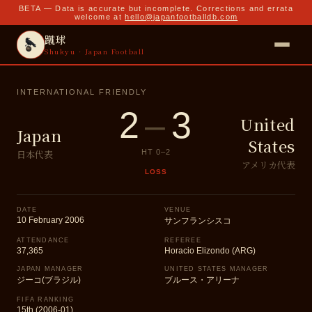
BETA — Data is accurate but incomplete. Corrections and errata
welcome at
hello@japanfootballdb.com
蹴球
Shukyu · Japan Football
INTERNATIONAL FRIENDLY
2
–
3
United
Japan
States
日本代表
HT
0
–
2
アメリカ代表
LOSS
DATE
VENUE
10 February 2006
サンフランシスコ
ATTENDANCE
REFEREE
37,365
Horacio Elizondo (ARG)
JAPAN MANAGER
UNITED STATES MANAGER
ジーコ(ブラジル)
ブルース・アリーナ
FIFA RANKING
15th (2006-01)