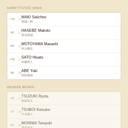
SUBSTITUTES USED
MAKI Seiichiro
16
↑
FW
巻誠一郎
HASEBE Makoto
17
↑
MF
長谷部誠
MOTOYAMA Masashi
19
↑
MF
本山雅志
SATO Hisato
27
↑
FW
佐藤寿人
ABE Yuki
30
↑
MF
阿部勇樹
UNUSED BENCH
TSUZUKI Ryota
12
GK
都築龍太
TSUBOI Keisuke
20
DF
坪井慶介
MONIWA Teruyuki
24
DF
茂庭照幸