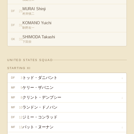
MURAI Shinji
25
DF
村井慎二
KOMANO Yuichi
31
DF
駒野友一
SHIMODA Takashi
33
GK
下田崇
UNITED STATES
SQUAD
STARTING XI
トッド・ダニバント
3
↓
DF
ケリー・ザバニン
5
MF
クリント・デンプシー
8
↓
MF
ランドン・ドノバン
10
MF
ジミー・コンラッド
12
DF
パット・ヌーナン
13
↓
MF