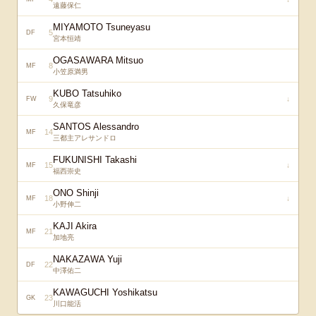
遠藤保仁
MIYAMOTO Tsuneyasu
5
DF
宮本恒靖
OGASAWARA Mitsuo
8
MF
小笠原満男
KUBO Tatsuhiko
9
↓
FW
久保竜彦
SANTOS Alessandro
14
MF
三都主アレサンドロ
FUKUNISHI Takashi
15
↓
MF
福西崇史
ONO Shinji
18
↓
MF
小野伸二
KAJI Akira
21
MF
加地亮
NAKAZAWA Yuji
22
DF
中澤佑二
KAWAGUCHI Yoshikatsu
23
GK
川口能活