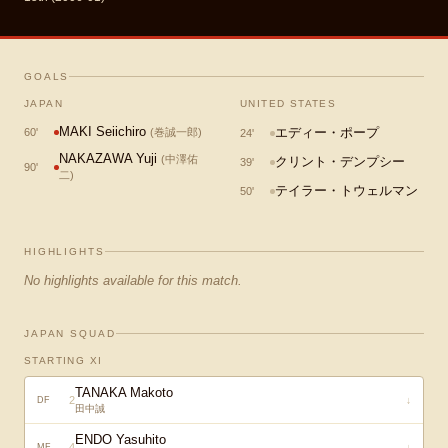
GOALS
JAPAN
UNITED STATES
MAKI Seiichiro
エディー・ポープ
60
'
(
巻誠一郎
)
24
'
NAKAZAWA Yuji
(
中澤佑
クリント・デンプシー
39
'
90
'
二
)
テイラー・トウェルマン
50
'
HIGHLIGHTS
No highlights available for this match.
JAPAN SQUAD
STARTING XI
TANAKA Makoto
2
↓
DF
田中誠
ENDO Yasuhito
4
↓
MF