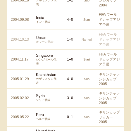
2004.08.18
1
–
2
アルゼンチン代
Sub
ンジカップ
表
2004
FIFA ワール
India
2004.09.08
4
–
0
ドカップアジ
Start
インド代表
ア予選
FIFA ワール
Oman
2004.10.13
1
–
0
ドカップアジ
Named
オマーン代表
ア予選
FIFA ワール
Singapore
2004.11.17
1
–
0
ドカップアジ
Start
シンガポール代
表
ア予選
キリンチャレ
Kazakhstan
2005.01.29
4
–
0
カザフスタン代
Sub
ンジカップ
表
2005
キリンチャレ
Syria
2005.02.02
3
–
0
Sub
ンジカップ
シリア代表
2005
キリンカップ
Peru
2005.05.22
0
–
1
Sub
サッカー
ペルー代表
2005