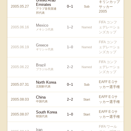
United Arab
キリンカップ
Emirates
2005.05.27
0
–
1
Sub
サッカー
アラブ首長国連
2005
邦代表
FIFA コンフ
Mexico
2005.06.16
1
–
2
ェデレーショ
Named
メキシコ代表
ンズカップ
FIFA コンフ
Greece
2005.06.19
1
–
0
ェデレーショ
Named
ギリシャ代表
ンズカップ
FIFA コンフ
Brazil
2005.06.22
2
–
2
ェデレーショ
Named
ブラジル代表
ンズカップ
EAFF E-1サ
North Korea
2005.07.31
0
–
1
Sub
北朝鮮代表
ッカー選手権
EAFF E-1サ
China
2005.08.03
2
–
2
Start
中国代表
ッカー選手権
EAFF E-1サ
South Korea
2005.08.07
1
–
0
Start
韓国代表
ッカー選手権
FIFA ワール
Iran