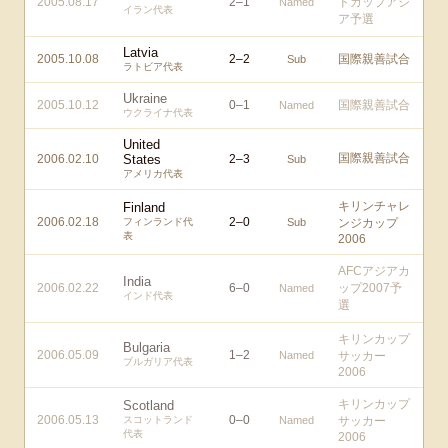
2005.08.17
2
–
1
ドカップアジ
Named
イラン代表
ア予選
Latvia
2005.10.08
2
–
2
国際親善試合
Sub
ラトビア代表
Ukraine
2005.10.12
0
–
1
国際親善試合
Named
ウクライナ代表
United
国際親善試合
2006.02.10
States
2
–
3
Sub
アメリカ代表
キリンチャレ
Finland
2006.02.18
2
–
0
フィンランド代
Sub
ンジカップ
表
2006
AFCアジアカ
India
2006.02.22
6
–
0
ップ2007予
Named
インド代表
選
キリンカップ
Bulgaria
2006.05.09
1
–
2
Named
サッカー
ブルガリア代表
2006
キリンカップ
Scotland
2006.05.13
0
–
0
スコットランド
Named
サッカー
代表
2006