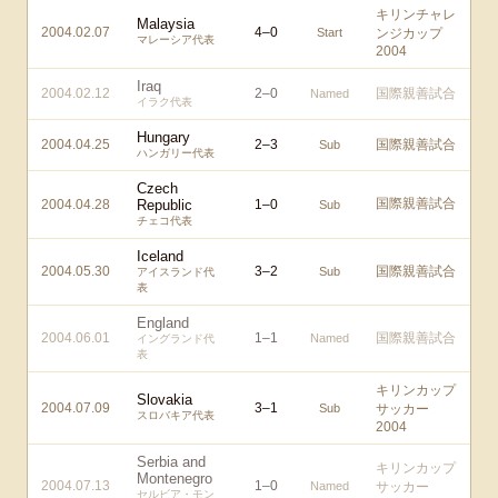
キリンチャレ
Malaysia
2004.02.07
4
–
0
Start
ンジカップ
マレーシア代表
2004
Iraq
2004.02.12
2
–
0
国際親善試合
Named
イラク代表
Hungary
2004.04.25
2
–
3
国際親善試合
Sub
ハンガリー代表
Czech
国際親善試合
2004.04.28
Republic
1
–
0
Sub
チェコ代表
Iceland
2004.05.30
3
–
2
国際親善試合
Sub
アイスランド代
表
England
2004.06.01
1
–
1
国際親善試合
Named
イングランド代
表
キリンカップ
Slovakia
2004.07.09
3
–
1
Sub
サッカー
スロバキア代表
2004
Serbia and
キリンカップ
Montenegro
2004.07.13
1
–
0
Named
サッカー
セルビア・モン