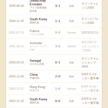
United Arab
キリンチャレ
Emirates
2000.08.16
3
–
1
Sub
ンジ2000
アラブ首長国連
邦代表
キリンビバレ
South Korea
2000.12.20
1
–
1
Sub
韓国代表
ッジ2000
France
2001.03.24
0
–
5
国際親善試合
Named
フランス代表
AFC/OFCチ
Australia
2001.08.15
3
–
0
ャレンジカッ
Named
オーストラリア
代表
プ2001
キリンチャレ
Senegal
2003.09.10
0
–
1
Sub
ンジカップ
セネガル代表
2003
EAFF E-1サ
China
2003.12.04
2
–
0
Sub
中国代表
ッカー選手権
EAFF E-1サ
Hong Kong
2003.12.07
1
–
0
Named
香港代表
ッカー選手権
EAFF E-1サ
South Korea
2003.12.10
0
–
0
Sub
韓国代表
ッカー選手権