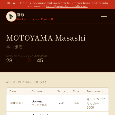
BETA — Data is accurate but incomplete. Corrections and errata
welcome at
hello@japanfootballdb.com
蹴球
Shukyu · Japan Football
MOTOYAMA Masashi
本山雅志
APPEARANCES
GOALS
NAMED
28
0
45
ALL APPEARANCES (
45
)
Date
Opponent
Score
Role
Tournament
キリンカップ
Bolivia
2000.06.18
2
–
0
Sub
サッカー
ボリビア代表
2000