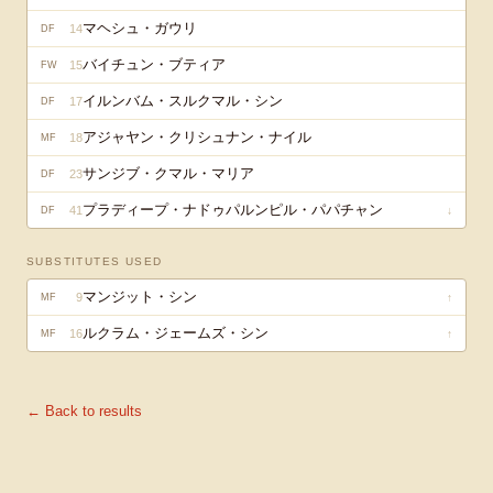
マヘシュ・ガウリ
14
DF
バイチュン・ブティア
15
FW
イルンバム・スルクマル・シン
17
DF
アジャヤン・クリシュナン・ナイル
18
MF
サンジブ・クマル・マリア
23
DF
プラディープ・ナドゥパルンピル・パパチャン
41
↓
DF
SUBSTITUTES USED
マンジット・シン
9
↑
MF
ルクラム・ジェームズ・シン
16
↑
MF
← Back to results