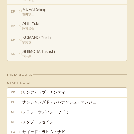
本山雅志
MURAI Shinji
25
DF
村井慎二
ABE Yuki
30
MF
阿部勇樹
KOMANO Yuichi
31
DF
駒野友一
SHIMODA Takashi
41
GK
下田崇
INDIA
SQUAD
STARTING XI
サンディップ・ナンディ
1
GK
ナンジャングド・シバナンジュ・マンジュ
3
DF
メラジ・ウディン・ワドゥー
4
MF
メタブ・フセイン
7
↓
MF
サイード・ラヒム・ナビ
10
FW