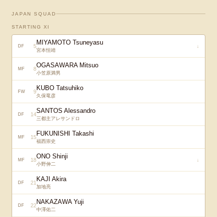
JAPAN SQUAD
STARTING XI
MIYAMOTO Tsuneyasu
5
↓
DF
宮本恒靖
OGASAWARA Mitsuo
8
MF
小笠原満男
KUBO Tatsuhiko
9
FW
久保竜彦
SANTOS Alessandro
14
DF
三都主アレサンドロ
FUKUNISHI Takashi
15
MF
福西崇史
ONO Shinji
18
↓
MF
小野伸二
KAJI Akira
21
DF
加地亮
NAKAZAWA Yuji
22
DF
中澤佑二