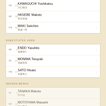
KAWAGUCHI Yoshikatsu
23
GK
川口能活
HASEBE Makoto
35
MF
長谷部誠
MAKI Seiichiro
36
↓
FW
巻誠一郎
SUBSTITUTES USED
ENDO Yasuhito
4
↑
MF
遠藤保仁
MONIWA Teruyuki
24
↑
DF
茂庭照幸
SATO Hisato
37
↑
FW
佐藤寿人
UNUSED BENCH
TANAKA Makoto
2
DF
田中誠
MOTOYAMA Masashi
19
MF