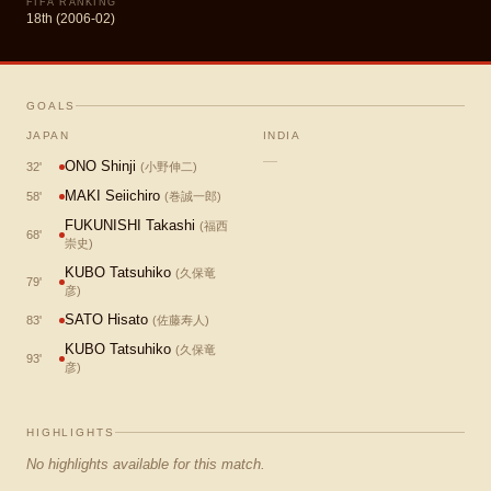
FIFA RANKING
18th (2006-02)
GOALS
JAPAN
INDIA
—
ONO Shinji
32
'
(
小野伸二
)
MAKI Seiichiro
58
'
(
巻誠一郎
)
FUKUNISHI Takashi
(
福西
68
'
崇史
)
KUBO Tatsuhiko
(
久保竜
79
'
彦
)
SATO Hisato
83
'
(
佐藤寿人
)
KUBO Tatsuhiko
(
久保竜
93
'
彦
)
HIGHLIGHTS
No highlights available for this match.