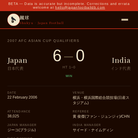
BETA — Data is accurate but incomplete. Corrections and errata
welcome at
hello@japanfootballdb.com
蹴球
Shukyu · Japan Football
2007 AFC ASIAN CUP QUALIFIERS
6
–
0
Japan
India
日本代表
インド代表
HT
1
–
0
WIN
DATE
VENUE
22 February 2006
横浜・横浜国際総合競技場(日産ス
タジアム)
ATTENDANCE
REFEREE
38,025
黄 俊傑(ファン・ジュンジィ)/CHN
JAPAN MANAGER
INDIA MANAGER
ジーコ(ブラジル)
サイード・ナイムディン