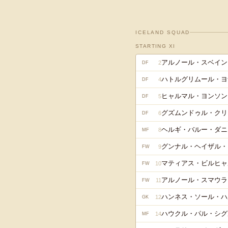
ICELAND
SQUAD
STARTING XI
アルノール・スベイン
2
DF
ハトルグリムール・ヨ
4
DF
ヒャルマル・ヨンソン
5
DF
グズムンドゥル・クリ
6
DF
ヘルギ・バルー・ダニ
8
MF
グンナル・ヘイザル・
9
FW
マティアス・ビルヒャ
10
FW
アルノール・スマウラ
11
FW
ハンネス・ソール・ハ
12
GK
ハウクル・パル・シグ
14
MF