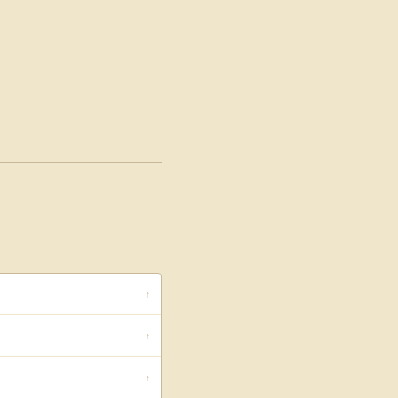
↑
↑
↑