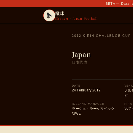
BETA — Data is
蹴球
Shukyu · Japan Football
2012 KIRIN CHALLENGE CUP
Japan
日本代表
DATE
VEN
24 February 2012
大阪
府
ICELAND MANAGER
FIFA
30th 
ラーシュ・ラーゲルベック
/SWE