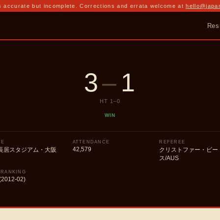
 accurate but incomplete. Corrections and errata welcome at
hello@japa
Res
3
–
1
HT
1
–
0
WIN
UE
ATTENDANCE
REFEREE
42,579
長居スタジアム・大阪
クリストファー・ビー
ス/AUS
 RANKING
(2012-02)