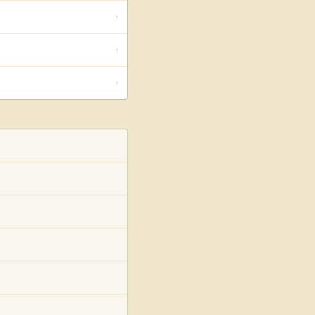
↑
↑
↑