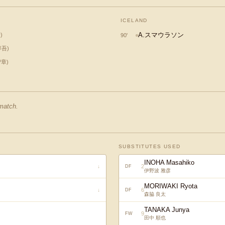
ICELAND
A.スマウラソン
一
)
90
'
淳吾
)
智章
)
 match.
SUBSTITUTES USED
INOHA Masahiko
2
↓
DF
伊野波 雅彦
MORIWAKI Ryota
6
↓
DF
森脇 良太
TANAKA Junya
9
FW
田中 順也