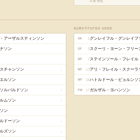
久保 裕也
SUBSTITUTES USED
・アーザルスティンソン
グンレイフル・グンレイフ
1
GK
ナソン
スクーリ・ヨーン・フリー
3
DF
ステインソール・フレイル
7
MF
スチャンソン
アリ・フレイル・スクーラ
13
↓
MF
エルソン
ハトルドール・ビョルンソ
16
MF
ソルバルドソン
ガルザル・ヨハンソン
17
↓
FW
ルムソン
↓
ソン
ルドーソン
↓
ルズソン
↓