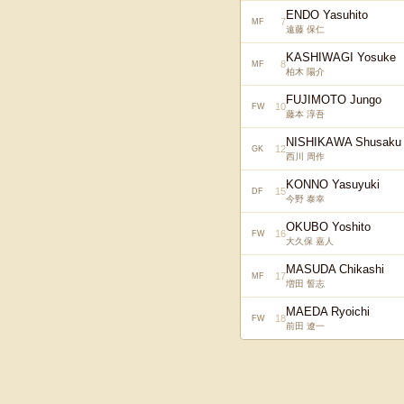
ENDO Yasuhito
7
MF
遠藤 保仁
KASHIWAGI Yosuke
8
MF
柏木 陽介
FUJIMOTO Jungo
10
FW
藤本 淳吾
NISHIKAWA Shusaku
12
GK
西川 周作
KONNO Yasuyuki
15
DF
今野 泰幸
OKUBO Yoshito
16
FW
大久保 嘉人
MASUDA Chikashi
17
MF
増田 誓志
MAEDA Ryoichi
18
FW
前田 遼一