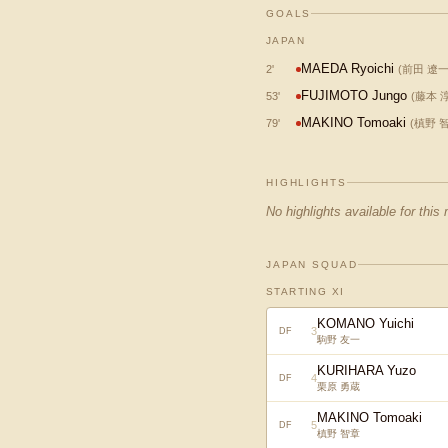
GOALS
JAPAN
MAEDA Ryoichi
2
'
(
前田 遼
FUJIMOTO Jungo
53
'
(
藤本 
MAKINO Tomoaki
79
'
(
槙野 
HIGHLIGHTS
No highlights available for this
JAPAN SQUAD
STARTING XI
KOMANO Yuichi
3
DF
駒野 友一
KURIHARA Yuzo
4
DF
栗原 勇蔵
MAKINO Tomoaki
5
DF
槙野 智章