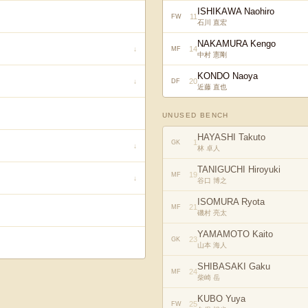
ISHIKAWA Naohiro
11
FW
石川 直宏
NAKAMURA Kengo
14
↓
MF
中村 憲剛
KONDO Naoya
20
↓
DF
近藤 直也
UNUSED BENCH
HAYASHI Takuto
1
GK
↓
林 卓人
TANIGUCHI Hiroyuki
19
MF
↓
谷口 博之
ISOMURA Ryota
21
MF
磯村 亮太
YAMAMOTO Kaito
23
GK
山本 海人
SHIBASAKI Gaku
24
MF
柴崎 岳
KUBO Yuya
25
FW