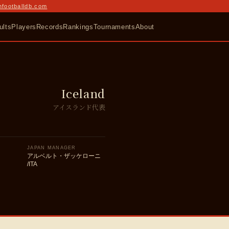
nfootballdb.com
ults
Players
Records
Rankings
Tournaments
About
Iceland
アイスランド代表
JAPAN MANAGER
アルベルト・ザッケローニ
/ITA