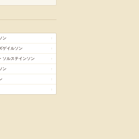
ソン
↑
ズゲイルソン
↑
・ソルステインソン
↑
ソン
↑
ン
↑
↑