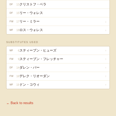
クリストフ・ベラ
13
DF
リー・ウォレス
15
DF
リー・ミラー
17
↓
FW
ロス・ウォレス
18
↓
MF
SUBSTITUTES USED
スティーブン・ヒューズ
6
↑
MF
スティーブン・フレッチャー
9
↑
FW
ダレン・バー
14
↑
DF
デレク・リオーダン
16
↑
FW
ドン・コウィ
19
↑
MF
← Back to results