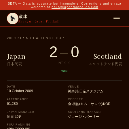
BETA — Data is accurate but incomplete. Corrections and errata
welcome at
hello@japanfootballdb.com
蹴球
Shukyu · Japan Football
2009 KIRIN CHALLENGE CUP
2
–
0
Japan
Scotland
日本代表
スコットランド代表
HT
0
–
0
WIN
DATE
VENUE
10 October 2009
神奈川/日産スタジアム
ATTENDANCE
REFEREE
61,285
金 相佑(キム・サンウ)/KOR
JAPAN MANAGER
SCOTLAND MANAGER
岡田 武史
ジョージ・バーリー
FIFA RANKING