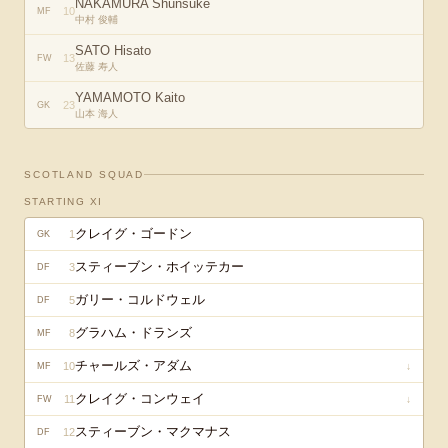
NAKAMURA Shunsuke
10
MF
中村 俊輔
SATO Hisato
13
FW
佐藤 寿人
YAMAMOTO Kaito
23
GK
山本 海人
SCOTLAND
SQUAD
STARTING XI
クレイグ・ゴードン
1
GK
スティーブン・ホイッテカー
3
DF
ガリー・コルドウェル
5
DF
グラハム・ドランズ
8
MF
チャールズ・アダム
10
↓
MF
クレイグ・コンウェイ
11
↓
FW
スティーブン・マクマナス
12
DF