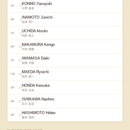
KONNO Yasuyuki
5
DF
今野 泰幸
INAMOTO Junichi
5
↓
MF
稲本 潤一
UCHIDA Atsuto
6
↓
DF
内田 篤人
NAKAMURA Kengo
14
MF
中村 憲剛
IWAMASA Daiki
15
DF
岩政 大樹
MAEDA Ryoichi
19
↓
FW
前田 遼一
HONDA Keisuke
20
MF
本田 圭佑
ISHIKAWA Naohiro
21
↓
MF
石川 直宏
HASHIMOTO Hideo
27
↓
MF
橋本 英郎