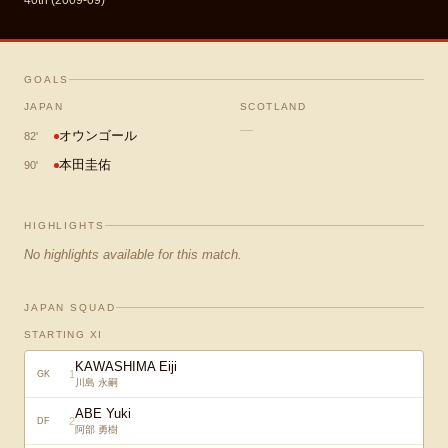
40th (2009-09)
GOALS
JAPAN
SCOTLAND
—
オウンゴール
82
'
本田圭佑
90
'
HIGHLIGHTS
No highlights available for this match.
JAPAN SQUAD
STARTING XI
KAWASHIMA Eiji
1
GK
川島 永嗣
ABE Yuki
2
DF
阿部 勇樹