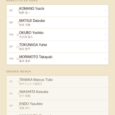
SUBSTITUTES USED
KOMANO Yuichi
3
↑
DF
駒野 友一
MATSUI Daisuke
8
↑
MF
松井 大輔
OKUBO Yoshito
16
↑
FW
大久保 嘉人
TOKUNAGA Yuhei
24
↑
DF
徳永 悠平
MORIMOTO Takayuki
28
↑
FW
森本 貴幸
UNUSED BENCH
TANAKA Marcus Tulio
4
DF
田中マルクス闘莉王
IWASHITA Keisuke
6
DF
岩下 敬輔
ENDO Yasuhito
7
MF
遠藤 保仁