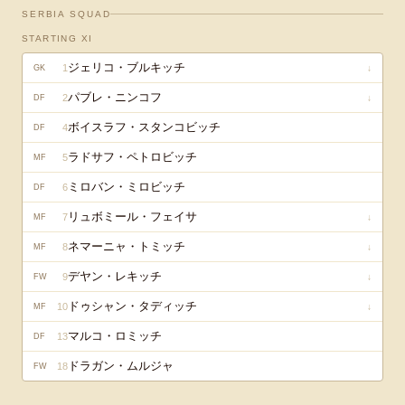
SERBIA
SQUAD
STARTING XI
ジェリコ・ブルキッチ
1
↓
GK
パブレ・ニンコフ
2
↓
DF
ボイスラフ・スタンコビッチ
4
DF
ラドサフ・ペトロビッチ
5
MF
ミロバン・ミロビッチ
6
DF
リュボミール・フェイサ
7
↓
MF
ネマーニャ・トミッチ
8
↓
MF
デヤン・レキッチ
9
↓
FW
ドゥシャン・タディッチ
10
↓
MF
マルコ・ロミッチ
13
DF
ドラガン・ムルジャ
18
FW