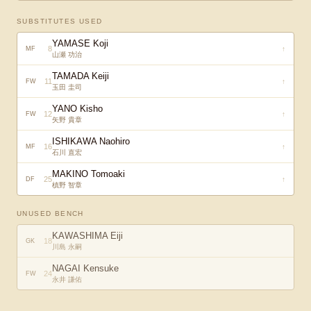
SUBSTITUTES USED
YAMASE Koji
8
↑
MF
山瀬 功治
TAMADA Keiji
11
↑
FW
玉田 圭司
YANO Kisho
12
↑
FW
矢野 貴章
ISHIKAWA Naohiro
16
↑
MF
石川 直宏
MAKINO Tomoaki
25
↑
DF
槙野 智章
UNUSED BENCH
KAWASHIMA Eiji
18
GK
川島 永嗣
NAGAI Kensuke
24
FW
永井 謙佑