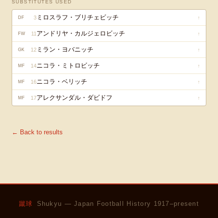
SUBSTITUTES USED
ミロスラフ・ブリチェビッチ
3
↑
DF
アンドリヤ・カルジェロビッチ
11
↑
FW
ミラン・ヨバニッチ
12
↑
GK
ニコラ・ミトロビッチ
14
↑
MF
ニコラ・ベリッチ
16
↑
MF
アレクサンダル・ダビドフ
17
↑
MF
← Back to results
蹴球
Shukyu — Japan Football History 1917–present