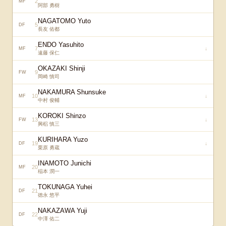
2
MF
阿部 勇樹
NAGATOMO Yuto
5
DF
長友 佑都
ENDO Yasuhito
7
↓
MF
遠藤 保仁
OKAZAKI Shinji
9
FW
岡崎 慎司
NAKAMURA Shunsuke
10
↓
MF
中村 俊輔
KOROKI Shinzo
13
↓
FW
興梠 慎三
KURIHARA Yuzo
19
↓
DF
栗原 勇蔵
INAMOTO Junichi
20
MF
稲本 潤一
TOKUNAGA Yuhei
21
DF
徳永 悠平
NAKAZAWA Yuji
22
DF
中澤 佑二