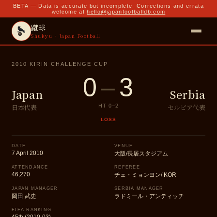
BETA — Data is accurate but incomplete. Corrections and errata
welcome at
hello@japanfootballdb.com
蹴球
Shukyu · Japan Football
2010 KIRIN CHALLENGE CUP
0
–
3
Japan
Serbia
日本代表
セルビア代表
HT
0
–
2
LOSS
DATE
VENUE
7 April 2010
大阪/長居スタジアム
ATTENDANCE
REFEREE
46,270
チェ・ミョンヨン/ KOR
JAPAN MANAGER
SERBIA MANAGER
岡田 武史
ラドミール・アンティッチ
FIFA RANKING