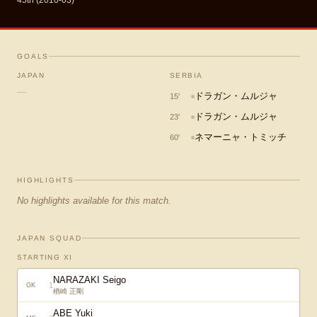
45th (2010-03)
GOALS
JAPAN
SERBIA
—
ドラガン・ムルジャ
15
'
ドラガン・ムルジャ
23
'
ネマーニャ・トミッチ
60
'
HIGHLIGHTS
No highlights available for this match.
JAPAN SQUAD
STARTING XI
NARAZAKI Seigo
1
GK
楢崎 正剛
ABE Yuki