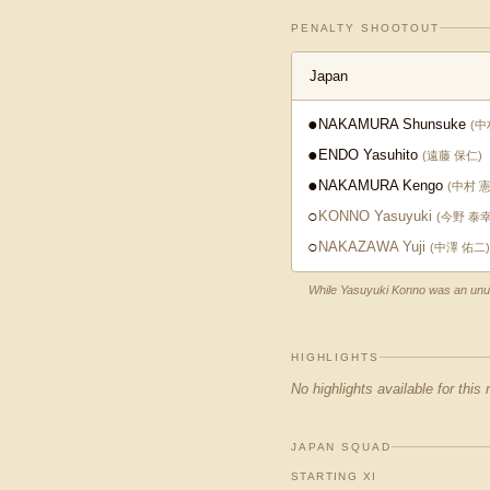
PENALTY SHOOTOUT
Japan
●
NAKAMURA Shunsuke
(
中
●
ENDO Yasuhito
(
遠藤 保仁
)
●
NAKAMURA Kengo
(
中村 
○
KONNO Yasuyuki
(
今野 泰
○
NAKAZAWA Yuji
(
中澤 佑二
)
While Yasuyuki Konno was an unuse
HIGHLIGHTS
No highlights available for this
JAPAN SQUAD
STARTING XI