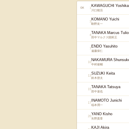
KAWAGUCHI Yoshika
1
GK
川口能活
KOMANO Yuichi
3
駒野友一
TANAKA Marcus Tulio
4
田中マルクス闘莉王
ENDO Yasuhito
7
遠藤保仁
NAKAMURA Shunsuk
10
中村俊輔
SUZUKI Keita
13
鈴木啓太
TANAKA Tatsuya
15
田中達也
INAMOTO Junichi
17
稲本潤一
YANO Kisho
20
矢野貴章
KAJI Akira