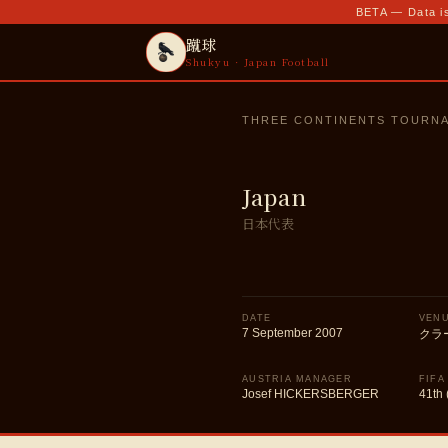
BETA — Data is
蹴球
Shukyu · Japan Football
THREE CONTINENTS TOURN
Japan
日本代表
DATE
VEN
7 September 2007
クラ
AUSTRIA MANAGER
FIFA
Josef HICKERSBERGER
41th 