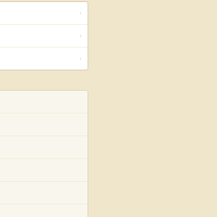
↑
↑
↑