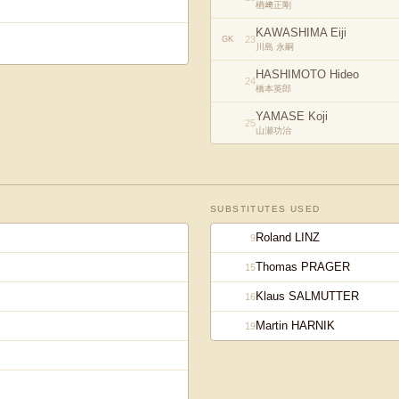
楢﨑正剛
KAWASHIMA Eiji
23
GK
川島 永嗣
HASHIMOTO Hideo
24
橋本英郎
YAMASE Koji
25
山瀬功治
SUBSTITUTES USED
Roland LINZ
9
Thomas PRAGER
15
Klaus SALMUTTER
16
Martin HARNIK
19