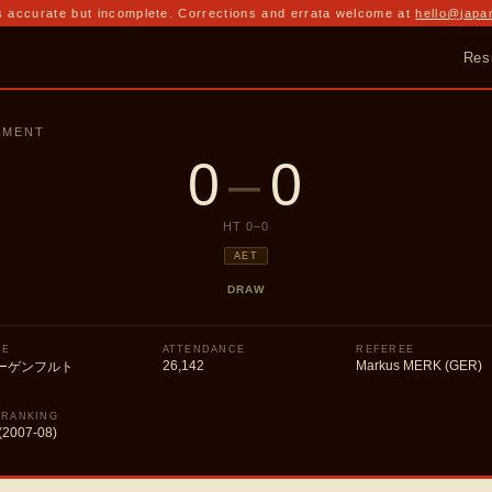
 accurate but incomplete. Corrections and errata welcome at
hello@japa
Res
AMENT
0
–
0
HT
0
–
0
AET
DRAW
UE
ATTENDANCE
REFEREE
26,142
Markus MERK (GER)
ーゲンフルト
 RANKING
(2007-08)