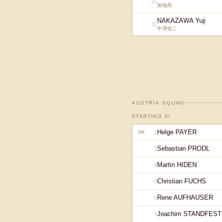
21
加地亮
NAKAZAWA Yuji
22
中澤佑二
AUSTRIA
SQUAD
STARTING XI
Helge PAYER
1
GK
Sebastian PRODL
3
Martin HIDEN
4
Christian FUCHS
5
Rene AUFHAUSER
6
Joachim STANDFEST
7