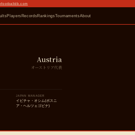
nfootballdb.com
ults
Players
Records
Rankings
Tournaments
About
Austria
オーストリア代表
JAPAN MANAGER
イビチャ・オシム(ボスニ
ア・ヘルツェゴビナ)