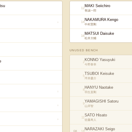
tsu
MAKI Seiichiro
12
巻誠一郎
NAKAMURA Kengo
14
↓
中村憲剛
MATSUI Daisuke
16
松井大輔
UNUSED BENCH
KONNO Yasuyuki
e
2
今野泰幸
TSUBOI Keisuke
5
坪井慶介
HANYU Naotake
8
↓
羽生直剛
YAMAGISHI Satoru
9
↓
山岸智
SATO Hisato
11
↓
佐藤寿人
NARAZAKI Seigo
18
GK