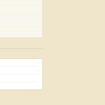
↑
↑
↑
↑