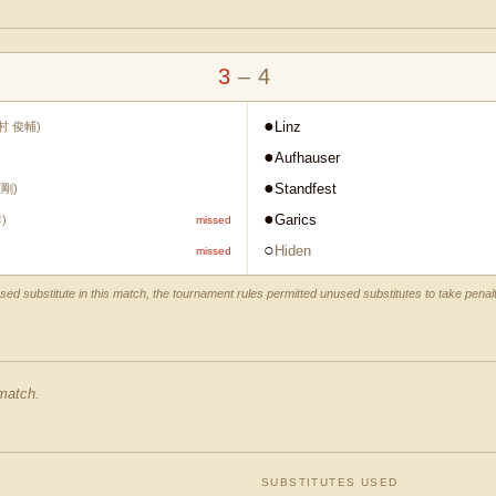
3
–
4
●
Linz
村 俊輔
)
●
Aufhauser
●
Standfest
憲剛
)
●
Garics
幸
)
missed
○
Hiden
missed
d substitute in this match, the tournament rules permitted unused substitutes to take penalt
 match.
SUBSTITUTES USED