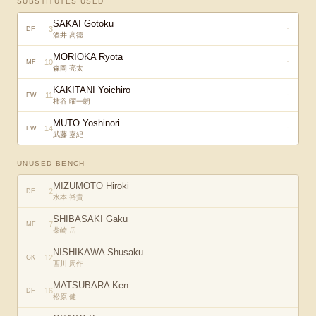
SUBSTITUTES USED
SAKAI Gotoku
3
↑
DF
酒井 高徳
MORIOKA Ryota
10
↑
MF
森岡 亮太
KAKITANI Yoichiro
11
↑
FW
柿谷 曜一朗
MUTO Yoshinori
14
↑
FW
武藤 嘉紀
UNUSED BENCH
MIZUMOTO Hiroki
2
DF
水本 裕貴
SHIBASAKI Gaku
7
MF
柴崎 岳
NISHIKAWA Shusaku
12
GK
西川 周作
MATSUBARA Ken
16
DF
松原 健