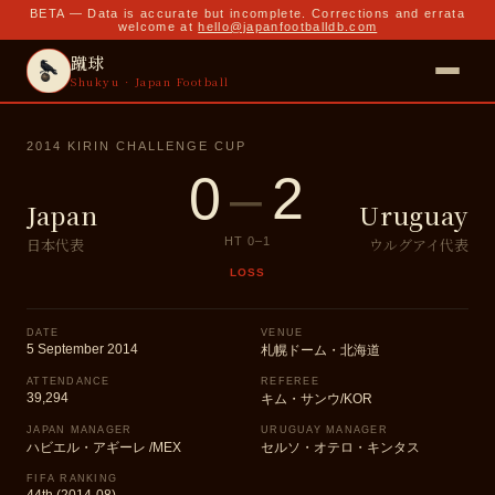
BETA — Data is accurate but incomplete. Corrections and errata
welcome at
hello@japanfootballdb.com
蹴球
Shukyu · Japan Football
2014 KIRIN CHALLENGE CUP
0
–
2
Japan
Uruguay
日本代表
ウルグアイ代表
HT
0
–
1
LOSS
DATE
VENUE
5 September 2014
札幌ドーム・北海道
ATTENDANCE
REFEREE
39,294
キム・サンウ/KOR
JAPAN MANAGER
URUGUAY MANAGER
ハビエル・アギーレ /MEX
セルソ・オテロ・キンタス
FIFA RANKING