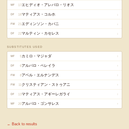
エヒディオ・アレバロ・リオス
17
MF
マティアス・コルホ
18
↓
DF
エディンソン・カバニ
21
↓
FW
マルティン・カセレス
22
↓
DF
SUBSTITUTES USED
カミロ・マジャダ
5
↑
MF
アルバロ・ペレイラ
6
↑
DF
アベル・エルナンデス
8
↑
FW
クリスティアン・ストゥアニ
11
↑
FW
マティアス・アギーレガライ
13
↑
DF
アルバロ・ゴンサレス
20
↑
MF
← Back to results