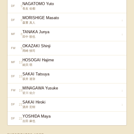
NAGATOMO Yuto
5
DF
長友 佑都
MORISHIGE Masato
6
↓
DF
森重 真人
TANAKA Junya
8
↓
MF
田中 順也
OKAZAKI Shinji
9
FW
岡崎 慎司
HOSOGAI Hajime
13
MF
細貝 萌
SAKAI Tatsuya
15
DF
坂井 達弥
MINAGAWA Yusuke
19
↓
FW
皆川 佑介
SAKAI Hiroki
21
↓
DF
酒井 宏樹
YOSHIDA Maya
22
DF
吉田 麻也