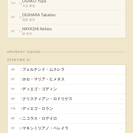
OSAKO Yuya
18
FW
大迫 勇也
OGIHARA Takahiro
20
MF
扇原 貴宏
HAYASHI Akihiro
23
GK
林 彰洋
URUGUAY
SQUAD
STARTING XI
フェルナンド・ムスレラ
1
GK
ホセ・マリア・ヒメネス
2
DF
ディエゴ・ゴディン
3
DF
クリスティアン・ロドリゲス
7
↓
MF
ディエゴ・ロラン
9
↓
FW
ニコラス・ロデイロ
14
MF
マキシミリアノ・ペレイラ
16
↓
DF