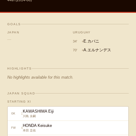
44th (2014-08)
GOALS
JAPAN
URUGUAY
—
E.カバニ
34
'
A.エルナンデス
70
'
HIGHLIGHTS
No highlights available for this match.
JAPAN SQUAD
STARTING XI
KAWASHIMA Eiji
1
GK
川島 永嗣
HONDA Keisuke
4
FW
本田 圭佑