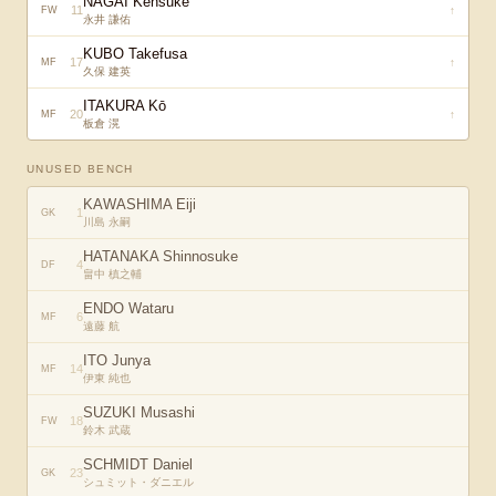
NAGAI Kensuke
11
↑
FW
永井 謙佑
KUBO Takefusa
17
↑
MF
久保 建英
ITAKURA Kō
20
↑
MF
板倉 滉
UNUSED BENCH
KAWASHIMA Eiji
1
GK
川島 永嗣
HATANAKA Shinnosuke
4
DF
畠中 槙之輔
ENDO Wataru
6
MF
遠藤 航
ITO Junya
14
MF
伊東 純也
SUZUKI Musashi
18
FW
鈴木 武蔵
SCHMIDT Daniel
23
GK
シュミット・ダニエル