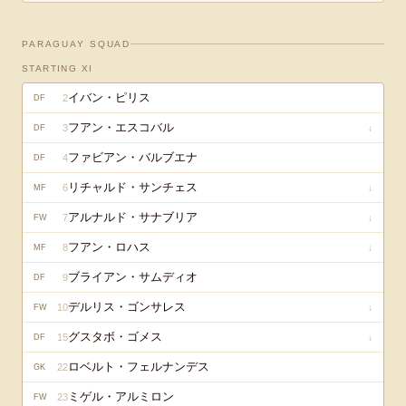
PARAGUAY
SQUAD
STARTING XI
イバン・ピリス
2
DF
フアン・エスコバル
3
↓
DF
ファビアン・バルブエナ
4
DF
リチャルド・サンチェス
6
↓
MF
アルナルド・サナブリア
7
↓
FW
フアン・ロハス
8
↓
MF
ブライアン・サムディオ
9
DF
デルリス・ゴンサレス
10
↓
FW
グスタボ・ゴメス
15
↓
DF
ロベルト・フェルナンデス
22
GK
ミゲル・アルミロン
23
FW