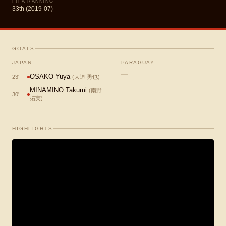
FIFA RANKING
33th (2019-07)
GOALS
JAPAN
PARAGUAY
—
OSAKO Yuya
23
'
(
大迫 勇也
)
MINAMINO Takumi
(
南野
30
'
拓実
)
HIGHLIGHTS