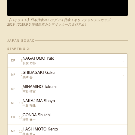
【ハイライト】日本代表vsパラグアイ代表｜キリンチャレンジカップ
2019（2019.9.5 茨城県立カシマサッカースタジアム）
JAPAN SQUAD
STARTING XI
NAGATOMO Yuto
5
↓
DF
長友 佑都
SHIBASAKI Gaku
7
↓
MF
柴崎 岳
MINAMINO Takumi
9
MF
南野 拓実
NAKAJIMA Shoya
10
↓
MF
中島 翔哉
GONDA Shuichi
12
GK
権田 修一
HASHIMOTO Kento
13
MF
橋本 拳人