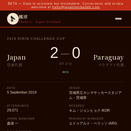
BETA — Data is accurate but incomplete. Corrections and errata
welcome at
hello@japanfootballdb.com
蹴球
Shukyu · Japan Football
2019 KIRIN CHALLENGE CUP
2
–
0
Japan
Paraguay
日本代表
パラグアイ代表
HT
2
–
0
WIN
DATE
VENUE
5 September 2019
茨城県立カシマサッカースタジア
ム・茨城県
ATTENDANCE
REFEREE
29,071
キム・ジョンヒョク /KOR
JAPAN MANAGER
PARAGUAY MANAGER
森保 一
エドゥアルド・ベリッソ /ARG