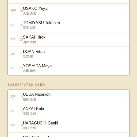
OSAKO Yuya
15
↓
FW
大迫 勇也
TOMIYASU Takehiro
16
DF
冨安 健洋
SAKAI Hiroki
19
↓
DF
酒井 宏樹
DOAN Ritsu
21
↓
MF
堂安 律
YOSHIDA Maya
22
DF
吉田 麻也
SUBSTITUTES USED
UEDA Naomichi
2
↑
DF
植田 直通
ANZAI Koki
3
↑
DF
安西 幸輝
HARAGUCHI Genki
8
↑
MF
原口 元気