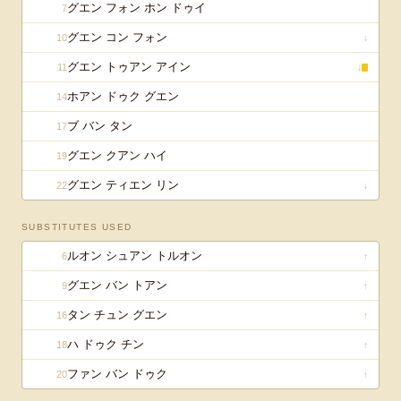
グエン フォン ホン ドゥイ
7
グエン コン フォン
10
↓
グエン トゥアン アイン
11
↓
ホアン ドゥク グエン
14
ブ バン タン
17
グエン クアン ハイ
19
グエン ティエン リン
22
↓
SUBSTITUTES USED
ルオン シュアン トルオン
6
↑
グエン バン トアン
9
↑
タン チュン グエン
16
↑
ハ ドゥク チン
18
↑
ファン バン ドゥク
20
↑