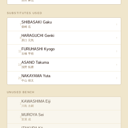
吉田 麻也
SUBSTITUTES USED
SHIBASAKI Gaku
7
↑
柴崎 岳
HARAGUCHI Genki
8
↑
原口 元気
FURUHASHI Kyogo
11
↑
古橋 亨梧
ASANO Takuma
18
↑
浅野 拓磨
NAKAYAMA Yuta
20
↑
中山 雄太
UNUSED BENCH
KAWASHIMA Eiji
1
川島 永嗣
MUROYA Sei
3
室屋 成