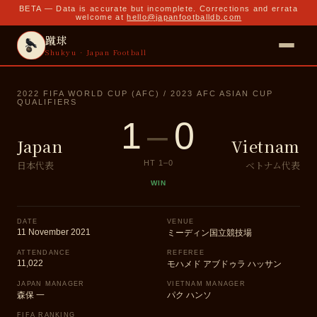
BETA — Data is accurate but incomplete. Corrections and errata
welcome at
hello@japanfootballdb.com
蹴球
Shukyu · Japan Football
2022 FIFA WORLD CUP (AFC) / 2023 AFC ASIAN CUP
QUALIFIERS
1
–
0
Japan
Vietnam
日本代表
ベトナム代表
HT
1
–
0
WIN
DATE
VENUE
11 November 2021
ミーディン国立競技場
ATTENDANCE
REFEREE
11,022
モハメド アブドゥラ ハッサン
JAPAN MANAGER
VIETNAM MANAGER
森保 一
パク ハンソ
FIFA RANKING