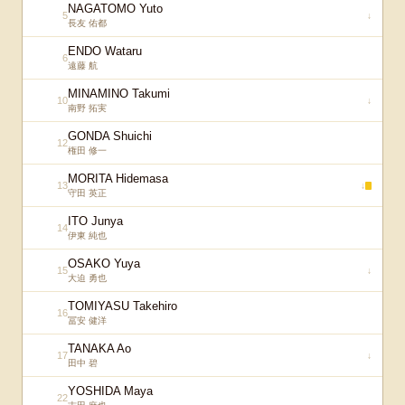
NAGATOMO Yuto
5
↓
長友 佑都
ENDO Wataru
6
遠藤 航
MINAMINO Takumi
10
↓
南野 拓実
GONDA Shuichi
12
権田 修一
MORITA Hidemasa
13
↓
守田 英正
ITO Junya
14
伊東 純也
OSAKO Yuya
15
↓
大迫 勇也
TOMIYASU Takehiro
16
冨安 健洋
TANAKA Ao
17
↓
田中 碧
YOSHIDA Maya
22