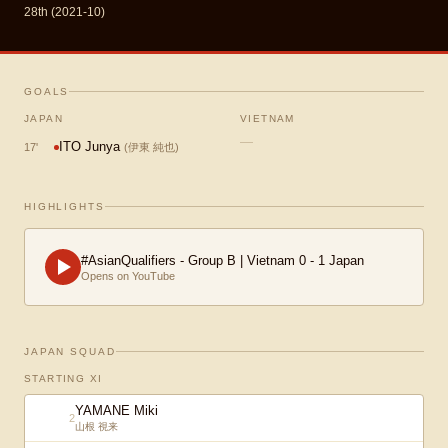
28th (2021-10)
GOALS
JAPAN
VIETNAM
—
ITO Junya
17
'
(
伊東 純也
)
HIGHLIGHTS
#AsianQualifiers - Group B | Vietnam 0 - 1 Japan
Opens on YouTube
JAPAN SQUAD
STARTING XI
YAMANE Miki
2
山根 視来