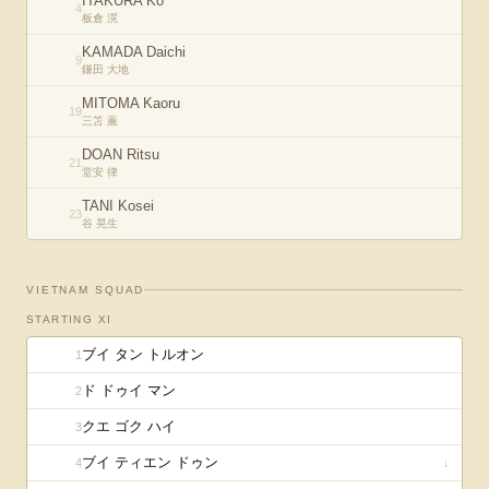
ITAKURA Kō
4
板倉 滉
KAMADA Daichi
9
鎌田 大地
MITOMA Kaoru
19
三笘 薫
DOAN Ritsu
21
堂安 律
TANI Kosei
23
谷 晃生
VIETNAM
SQUAD
STARTING XI
ブイ タン トルオン
1
ド ドゥイ マン
2
クエ ゴク ハイ
3
ブイ ティエン ドゥン
4
↓