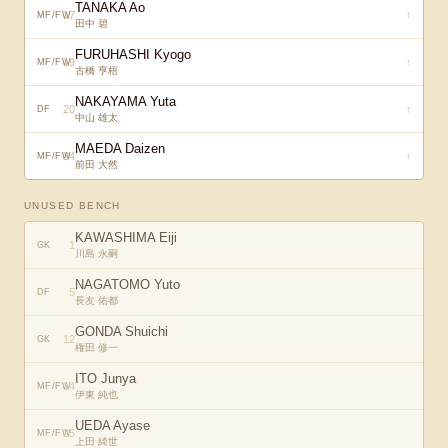
TANAKA Ao
17
↑
MF/FW
田中 碧
FURUHASHI Kyogo
19
↑
MF/FW
古橋 亨梧
NAKAYAMA Yuta
20
↑
DF
中山 雄太
MAEDA Daizen
24
↑
MF/FW
前田 大然
UNUSED BENCH
KAWASHIMA Eiji
1
GK
川島 永嗣
NAGATOMO Yuto
5
DF
長友 佑都
GONDA Shuichi
12
GK
権田 修一
ITO Junya
14
MF/FW
伊東 純也
UEDA Ayase
25
MF/FW
上田 綺世