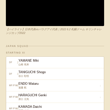
【ハイライト】日本代表vsパラグアイ代表｜2022 6.2 札幌ドーム キリンチャレ
ンジカップ2022
JAPAN SQUAD
STARTING XI
YAMANE Miki
2
DF
山根 視来
TANIGUCHI Shogo
3
DF
谷口 彰悟
ENDO Wataru
6
↓
MF/FW
遠藤 航
HARAGUCHI Genki
8
↓
MF/FW
原口 元気
KAMADA Daichi
9
MF/FW