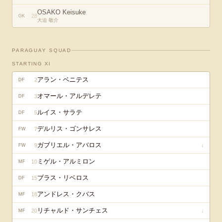
OSAKO Keisuke
28
GK
大迫 敬介
PARAGUAY
SQUAD
STARTING XI
アラン・ベニテス
2
DF
オマール・アルデレテ
3
DF
ルイス・サラテ
5
DF
デルリス・ゴンサレス
7
FW
ガブリエル・アバロス
9
↓
FW
ミゲル・アルミロン
10
MF
ブラス・リベロス
15
DF
アンドレス・クバス
18
MF
リチャルド・サンチェス
20
↓
MF