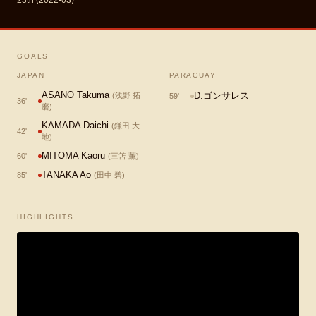
23th (2022-03)
GOALS
JAPAN
PARAGUAY
ASANO Takuma
D.ゴンサレス
(
浅野 拓
59
'
36
'
磨
)
KAMADA Daichi
(
鎌田 大
42
'
地
)
MITOMA Kaoru
60
'
(
三笘 薫
)
TANAKA Ao
85
'
(
田中 碧
)
HIGHLIGHTS