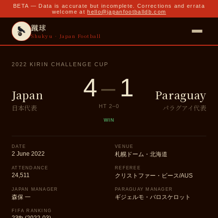
BETA — Data is accurate but incomplete. Corrections and errata
welcome at
hello@japanfootballdb.com
蹴球
Shukyu · Japan Football
2022 KIRIN CHALLENGE CUP
4
–
1
Japan
Paraguay
日本代表
パラグアイ代表
HT
2
–
0
WIN
DATE
VENUE
2 June 2022
札幌ドーム・北海道
ATTENDANCE
REFEREE
24,511
クリストファー・ビース/AUS
JAPAN MANAGER
PARAGUAY MANAGER
森保 一
ギジェルモ・バロスケロット
FIFA RANKING