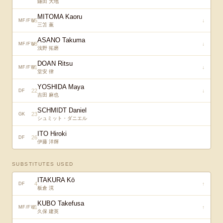
鎌田 大地
MITOMA Kaoru
15
↓
MF/FW
三笘 薫
ASANO Takuma
18
↓
MF/FW
浅野 拓磨
DOAN Ritsu
21
↓
MF/FW
堂安 律
YOSHIDA Maya
22
↓
DF
吉田 麻也
SCHMIDT Daniel
23
GK
シュミット・ダニエル
ITO Hiroki
26
DF
伊藤 洋輝
SUBSTITUTES USED
ITAKURA Kō
4
↑
DF
板倉 滉
KUBO Takefusa
11
↑
MF/FW
久保 建英