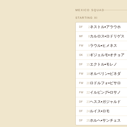
MEXICO
SQUAD
STARTING XI
ネストル•アラウホ
2
DF
カルロス•ロドリゲス
8
MF
ラウル•ヒメネス
9
FW
ギジェルモ•オチョア
13
GK
エクトル•モレノ
15
DF
オルベリン•ピネダ
18
FW
ロドルフォ•ピサロ
20
FW
イルビング•ロサノ
22
FW
ヘスス•ガジャルド
23
DF
ルイス•ロモ
24
DF
ホルヘ•サンチェス
25
DF