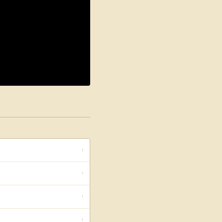
↑
↑
↑
↑