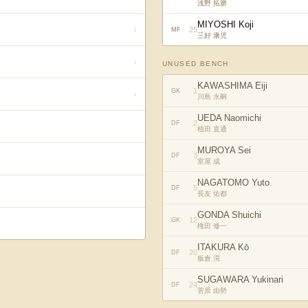
浅野 拓磨
MIYOSHI Koji
25
↓
MF
三好 康児
↓
UNUSED BENCH
KAWASHIMA Eiji
1
GK
↓
川島 永嗣
UEDA Naomichi
2
DF
植田 直通
MUROYA Sei
3
DF
室屋 成
NAGATOMO Yuto
5
DF
長友 佑都
GONDA Shuichi
12
GK
権田 修一
ITAKURA Kō
20
DF
板倉 滉
SUGAWARA Yukinari
24
DF
菅原 由勢