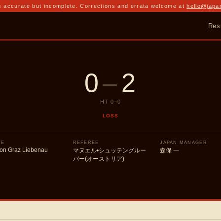
 accurate but incomplete. Corrections and errata welcome at
hello@japa
Res
0
–
2
HT
0
–
0
LOSS
UE
REFEREE
JAPAN MANAGER
ion Graz Liebenau
マヌエル•シュッテングルー
森保 一
バー(オーストリア)