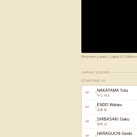
Resumen y goles | Japón 0-2 México
JAPAN SQUAD
STARTING XI
NAKAYAMA Yuta
4
MF
中山 雄太
ENDO Wataru
6
MF
遠藤 航
SHIBASAKI Gaku
7
MF
柴崎 岳
HARAGUCHI Genki
8
MF