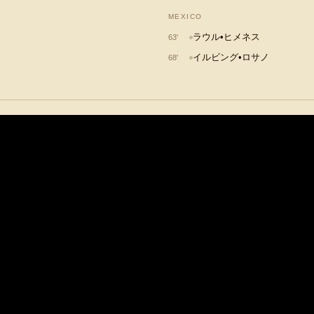
MEXICO
ラウル•ヒメネス
63
'
イルビング•ロサノ
68
'