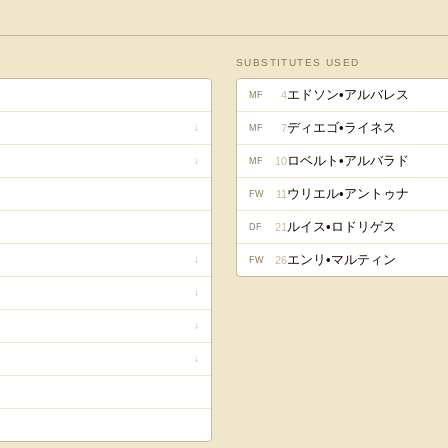
SUBSTITUTES USED
エドソン•アルバレス
4
MF
ディエゴ•ライネス
7
↓
MF
ロベルト•アルバラド
10
↓
MF
ウリエル•アントゥナ
11
FW
ルイス•ロドリゲス
21
DF
エンリ•マルティン
26
↓
FW
↓
↓
↓