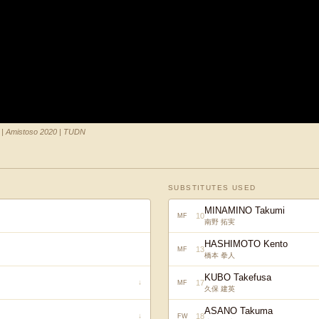
 | Amistoso 2020 | TUDN
SUBSTITUTES USED
MINAMINO Takumi
10
MF
南野 拓実
HASHIMOTO Kento
13
MF
橋本 拳人
KUBO Takefusa
17
↓
MF
久保 建英
ASANO Takuma
18
↓
FW