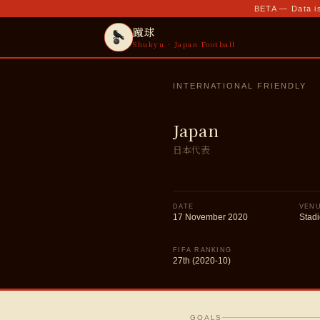
BETA — Data is
蹴球
Shukyu · Japan Football
INTERNATIONAL FRIENDLY
Japan
日本代表
DATE
VEN
17 November 2020
Stad
FIFA RANKING
27th (2020-10)
GOALS