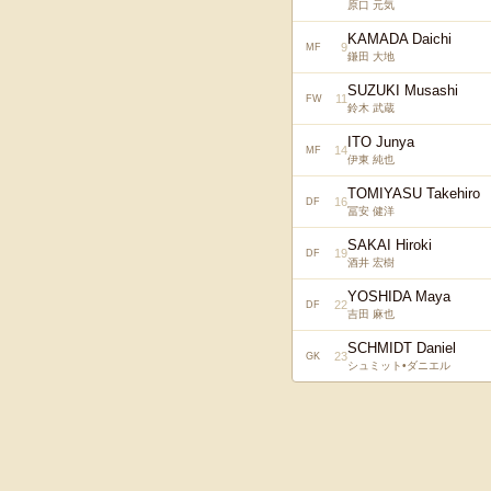
原口 元気
KAMADA Daichi
9
MF
鎌田 大地
SUZUKI Musashi
11
FW
鈴木 武蔵
ITO Junya
14
MF
伊東 純也
TOMIYASU Takehiro
16
DF
冨安 健洋
SAKAI Hiroki
19
DF
酒井 宏樹
YOSHIDA Maya
22
DF
吉田 麻也
SCHMIDT Daniel
23
GK
シュミット•ダニエル