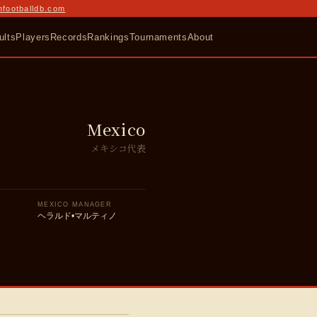
nfootballdb.com
ults
Players
Records
Rankings
Tournaments
About
Mexico
メキシコ代表
MEXICO MANAGER
ヘラルド•マルティノ