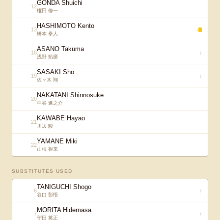
GONDA Shuichi
12
権田 修一
HASHIMOTO Kento
13
↓
橋本 拳人
ASANO Takuma
18
↓
浅野 拓磨
SASAKI Sho
19
↓
佐々木 翔
NAKATANI Shinnosuke
20
中谷 進之介
KAWABE Hayao
21
川辺 駿
YAMANE Miki
22
山根 視来
SUBSTITUTES USED
TANIGUCHI Shogo
6
↑
谷口 彰悟
MORITA Hidemasa
7
↑
守田 英正