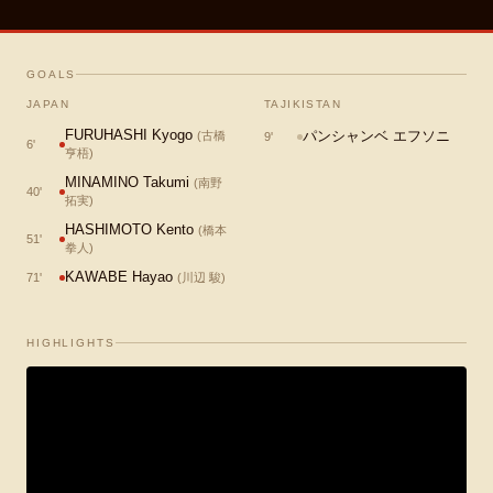
GOALS
JAPAN
TAJIKISTAN
FURUHASHI Kyogo
パンシャンベ エフソニ
(
古橋
9
'
6
'
亨梧
)
MINAMINO Takumi
(
南野
40
'
拓実
)
HASHIMOTO Kento
(
橋本
51
'
拳人
)
KAWABE Hayao
71
'
(
川辺 駿
)
HIGHLIGHTS