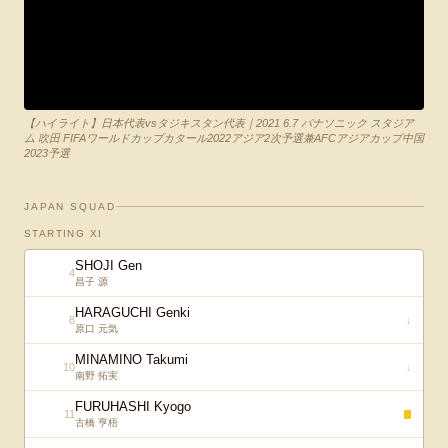
【ハイライト】日本代表vsタジキスタン代表｜2021 6.7 パナソニック スタジア
ム 吹田 FIFAワールドカップカタール2022アジア2次予選兼AFCアジアカップ中国
2023予選
JAPAN SQUAD
STARTING XI
SHOJI Gen
4
昌子 源
HARAGUCHI Genki
8
↓
原口 元気
MINAMINO Takumi
10
↓
南野 拓実
FURUHASHI Kyogo
11
古橋 亨梧