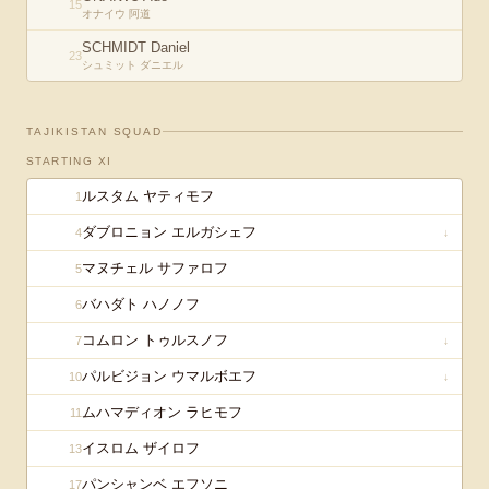
15
オナイウ 阿道
SCHMIDT Daniel
23
シュミット ダニエル
TAJIKISTAN
SQUAD
STARTING XI
ルスタム ヤティモフ
1
ダブロニョン エルガシェフ
4
↓
マヌチェル サファロフ
5
バハダト ハノノフ
6
コムロン トゥルスノフ
7
↓
パルビジョン ウマルボエフ
10
↓
ムハマディオン ラヒモフ
11
イスロム ザイロフ
13
パンシャンベ エフソニ
17