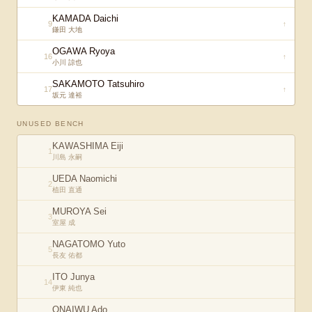
KAMADA Daichi
9
↑
鎌田 大地
OGAWA Ryoya
16
↑
小川 諒也
SAKAMOTO Tatsuhiro
17
↑
坂元 達裕
UNUSED BENCH
KAWASHIMA Eiji
1
川島 永嗣
UEDA Naomichi
2
植田 直通
MUROYA Sei
3
室屋 成
NAGATOMO Yuto
5
長友 佑都
ITO Junya
14
伊東 純也
ONAIWU Ado