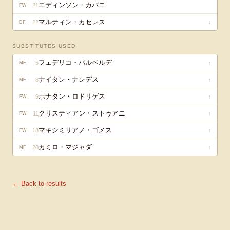
エディンソン・カバニ
21
FW
マルティン・カセレス
22
↓
DF
SUBSTITUTES USED
フェデリコ・バルベルデ
5
↑
MF
ナイタン・ナンデス
8
↑
MF
ホナタン・ロドリゲス
9
↑
FW
クリスティアン・ストゥアニ
11
↑
FW
マキシミリアノ・ゴメス
18
↑
FW
カミロ・マジャダ
20
↑
MF
← Back to results