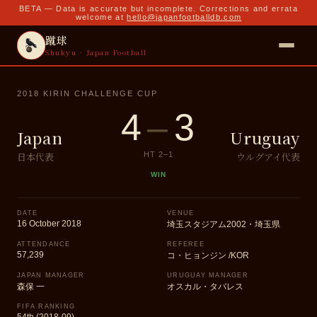
BETA — Data is accurate but incomplete. Corrections and errata
welcome at
hello@japanfootballdb.com
蹴球
Shukyu · Japan Football
2018 KIRIN CHALLENGE CUP
4
–
3
Japan
Uruguay
日本代表
ウルグアイ代表
HT
2
–
1
WIN
DATE
VENUE
16 October 2018
埼玉スタジアム2002・埼玉県
ATTENDANCE
REFEREE
57,239
コ・ヒョンジン /KOR
JAPAN MANAGER
URUGUAY MANAGER
森保 一
オスカル・タバレス
FIFA RANKING