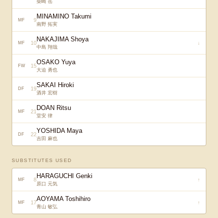
柴崎 岳
MINAMINO Takumi
9
MF
南野 拓実
NAKAJIMA Shoya
10
↓
MF
中島 翔哉
OSAKO Yuya
15
FW
大迫 勇也
SAKAI Hiroki
19
DF
酒井 宏樹
DOAN Ritsu
21
MF
堂安 律
YOSHIDA Maya
22
DF
吉田 麻也
SUBSTITUTES USED
HARAGUCHI Genki
8
↑
MF
原口 元気
AOYAMA Toshihiro
17
↑
MF
青山 敏弘