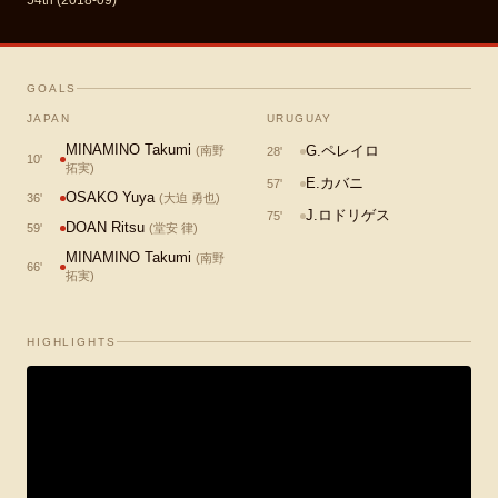
54th (2018-09)
GOALS
JAPAN
URUGUAY
MINAMINO Takumi
G.ペレイロ
(
南野
28
'
10
'
拓実
)
E.カバニ
57
'
OSAKO Yuya
36
'
(
大迫 勇也
)
J.ロドリゲス
75
'
DOAN Ritsu
59
'
(
堂安 律
)
MINAMINO Takumi
(
南野
66
'
拓実
)
HIGHLIGHTS