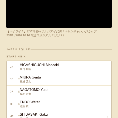
【ハイライト】日本代表vsウルグアイ代表｜キリンチャレンジカップ
2018（2018.10.16 埼玉スタジアム２〇〇２）
JAPAN SQUAD
STARTING XI
HIGASHIGUCHI Masaaki
1
GK
東口 順昭
MIURA Genta
2
DF
三浦 弦太
NAGATOMO Yuto
5
DF
長友 佑都
ENDO Wataru
6
MF
遠藤 航
SHIBASAKI Gaku
7
↓
MF