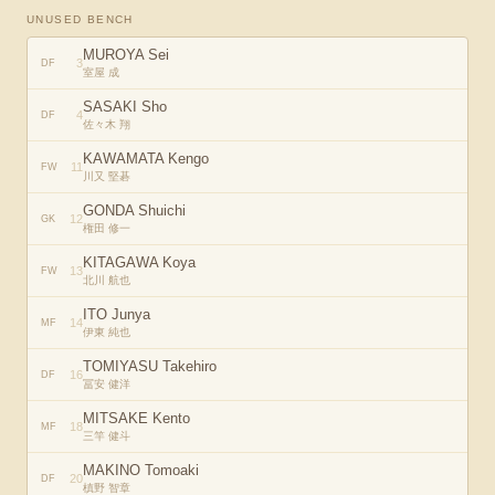
UNUSED BENCH
MUROYA Sei
3
DF
室屋 成
SASAKI Sho
4
DF
佐々木 翔
KAWAMATA Kengo
11
FW
川又 堅碁
GONDA Shuichi
12
GK
権田 修一
KITAGAWA Koya
13
FW
北川 航也
ITO Junya
14
MF
伊東 純也
TOMIYASU Takehiro
16
DF
冨安 健洋
MITSAKE Kento
18
MF
三竿 健斗
MAKINO Tomoaki
20
DF
槙野 智章