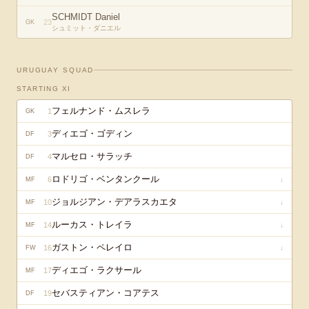
SCHMIDT Daniel
23
GK
シュミット・ダニエル
URUGUAY
SQUAD
STARTING XI
フェルナンド・ムスレラ
1
GK
ディエゴ・ゴディン
3
DF
マルセロ・サラッチ
4
DF
ロドリゴ・ベンタンクール
6
↓
MF
ジョルジアン・デアラスカエタ
10
↓
MF
ルーカス・トレイラ
14
↓
MF
ガストン・ペレイロ
16
↓
FW
ディエゴ・ラクサール
17
MF
セバスティアン・コアテス
19
DF