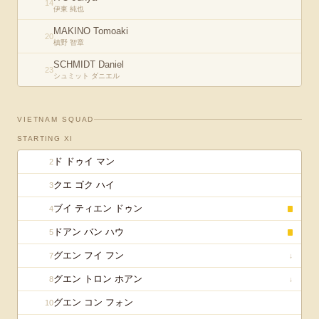
14
伊東 純也
MAKINO Tomoaki
20
槙野 智章
SCHMIDT Daniel
23
シュミット ダニエル
VIETNAM
SQUAD
STARTING XI
ド ドゥイ マン
2
クエ ゴク ハイ
3
ブイ ティエン ドゥン
4
ドアン バン ハウ
5
グエン フイ フン
7
↓
グエン トロン ホアン
8
↓
グエン コン フォン
10