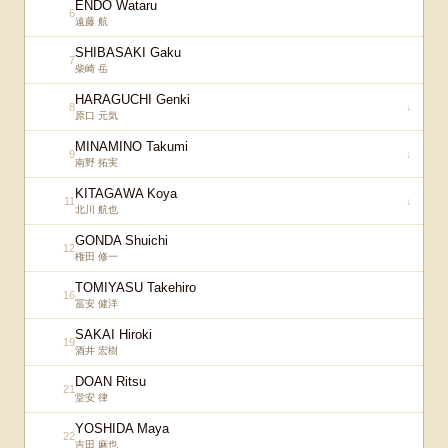
ENDO Wataru
6
遠藤 航
SHIBASAKI Gaku
7
柴崎 岳
HARAGUCHI Genki
8
↓
原口 元気
MINAMINO Takumi
9
↓
南野 拓実
KITAGAWA Koya
11
↓
北川 航也
GONDA Shuichi
12
権田 修一
TOMIYASU Takehiro
16
冨安 健洋
SAKAI Hiroki
19
酒井 宏樹
DOAN Ritsu
21
堂安 律
YOSHIDA Maya
22
吉田 麻也