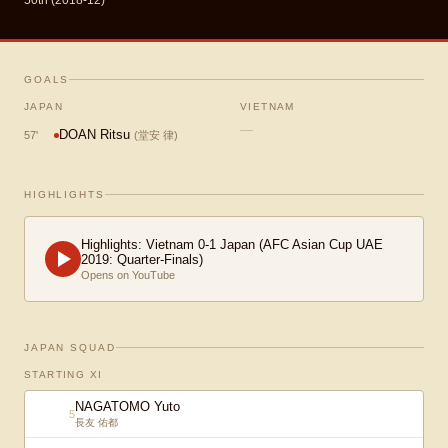
50th (2018-12)
GOALS
JAPAN
VIETNAM
—
DOAN Ritsu
57
'
(
堂安 律
)
HIGHLIGHTS
Highlights: Vietnam 0-1 Japan (AFC Asian Cup UAE
2019: Quarter-Finals)
Opens on YouTube
JAPAN SQUAD
STARTING XI
NAGATOMO Yuto
5
長友 佑都