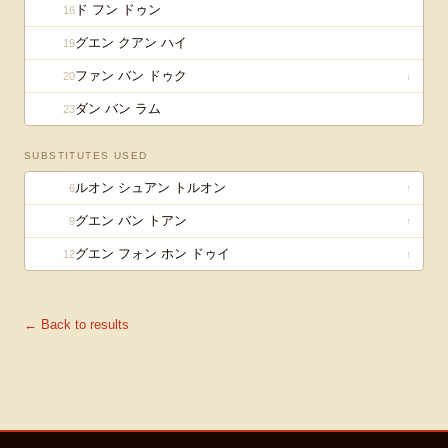
ド フン ドゥン
16
グエン クアン ハイ
19
ファン バン ドゥク
20
↓
ダン バン ラム
23
SUBSTITUTES USED
ルオン シュアン トルオン
6
↑
グエン バン トアン
9
↑
グエン フォン ホン ドゥイ
12
↑
← Back to results