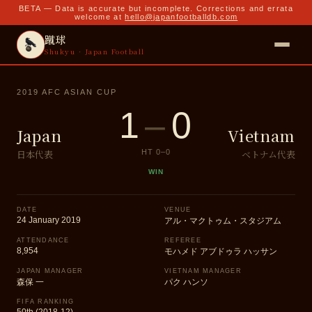
BETA — Data is accurate but incomplete. Corrections and errata
welcome at
hello@japanfootballdb.com
蹴球
Shukyu · Japan Football
2019 AFC ASIAN CUP
1
–
0
Japan
Vietnam
日本代表
ベトナム代表
HT
0
–
0
WIN
DATE
VENUE
24 January 2019
アル・マクトゥム・スタジアム
ATTENDANCE
REFEREE
8,954
モハメド アブドゥラ ハッサン
JAPAN MANAGER
VIETNAM MANAGER
森保 一
パク ハンソ
FIFA RANKING