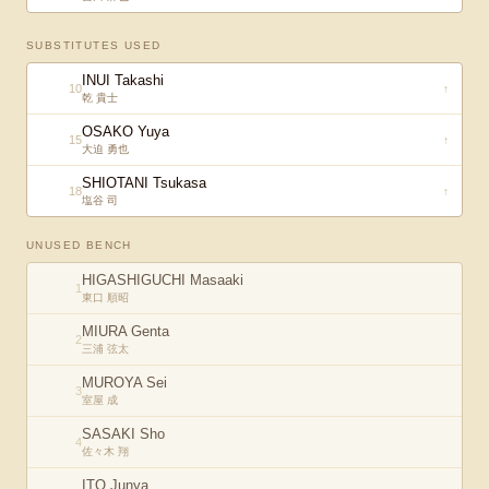
SUBSTITUTES USED
INUI Takashi
10
↑
乾 貴士
OSAKO Yuya
15
↑
大迫 勇也
SHIOTANI Tsukasa
18
↑
塩谷 司
UNUSED BENCH
HIGASHIGUCHI Masaaki
1
東口 順昭
MIURA Genta
2
三浦 弦太
MUROYA Sei
3
室屋 成
SASAKI Sho
4
佐々木 翔
ITO Junya