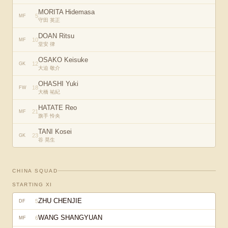
MORITA Hidemasa
5
MF
守田 英正
DOAN Ritsu
10
MF
堂安 律
OSAKO Keisuke
12
GK
大迫 敬介
OHASHI Yuki
18
FW
大橋 祐紀
HATATE Reo
21
MF
旗手 怜央
TANI Kosei
23
GK
谷 晃生
CHINA
SQUAD
STARTING XI
ZHU CHENJIE
5
DF
WANG SHANGYUAN
6
MF