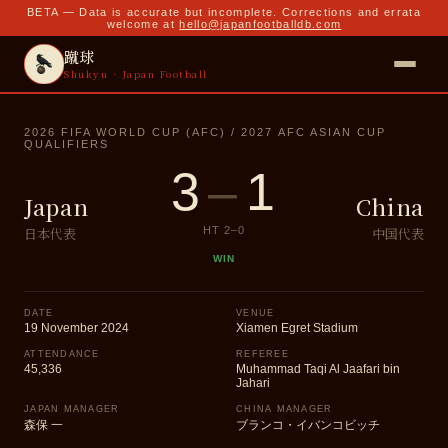
BETA — Data is accurate but incomplete. Corrections and errata
welcome at
hello@japanfootballdb.com
蹴球
Shukyu · Japan Football
2026 FIFA WORLD CUP (AFC) / 2027 AFC ASIAN CUP
QUALIFIERS
3
–
1
Japan
China
日本代表
中国代表
HT
2
–
0
WIN
DATE
VENUE
19 November 2024
Xiamen Egret Stadium
ATTENDANCE
REFEREE
45,336
Muhammad Taqi Al Jaafari bin
Jahari
JAPAN MANAGER
CHINA MANAGER
森保 一
ブランコ・イバンコビッチ