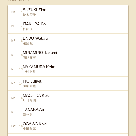
STARTING XI
SUZUKI Zion
1
GK
鈴木 彩艶
ITAKURA Kō
4
DF
板倉 滉
ENDO Wataru
6
MF
遠藤 航
MINAMINO Takumi
8
↓
MF
南野 拓実
NAKAMURA Keito
13
↓
MF
中村 敬斗
ITO Junya
14
↓
MF
伊東 純也
MACHIDA Koki
16
DF
町田 浩樹
TANAKA Ao
17
MF
田中 碧
OGAWA Koki
19
↓
FW
小川 航基