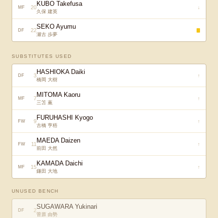
KUBO Takefusa
20
↓
MF
久保 建英
SEKO Ayumu
22
DF
瀬古 歩夢
SUBSTITUTES USED
HASHIOKA Daiki
3
↑
DF
橋岡 大樹
MITOMA Kaoru
7
↑
MF
三笘 薫
FURUHASHI Kyogo
9
↑
FW
古橋 亨梧
MAEDA Daizen
11
↑
FW
前田 大然
KAMADA Daichi
15
↑
MF
鎌田 大地
UNUSED BENCH
SUGAWARA Yukinari
2
DF
菅原 由勢