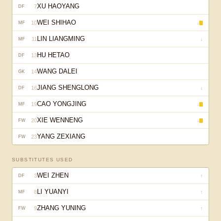
XU HAOYANG
7
DF
WEI SHIHAO
10
↓
MF
LIN LIANGMING
11
↓
MF
HU HETAO
13
DF
WANG DALEI
14
GK
JIANG SHENGLONG
16
↓
DF
CAO YONGJING
19
↓
MF
XIE WENNENG
20
↓
FW
YANG ZEXIANG
23
FW
SUBSTITUTES USED
WEI ZHEN
3
↑
DF
LI YUANYI
8
↑
MF
ZHANG YUNING
9
↑
FW