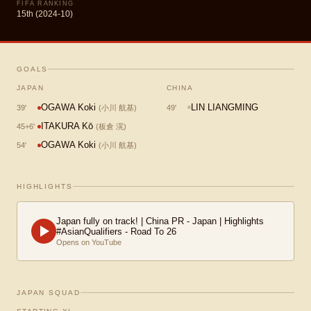
FIFA RANKING
15th (2024-10)
GOALS
JAPAN
CHINA
OGAWA Koki
LIN LIANGMING
49
'
39
'
(
小川 航基
)
ITAKURA Kō
45+6
'
(
板倉 滉
)
OGAWA Koki
54
'
(
小川 航基
)
HIGHLIGHTS
Japan fully on track! | China PR - Japan | Highlights
#AsianQualifiers - Road To 26
Opens on YouTube
JAPAN SQUAD