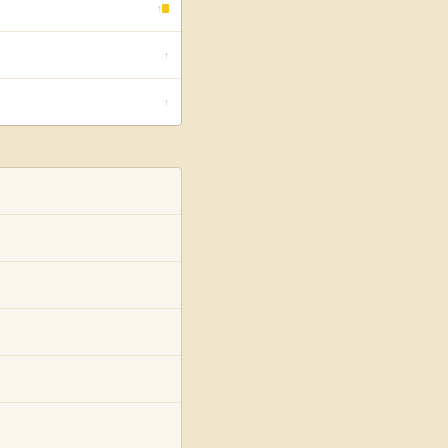
↑
↑
↑