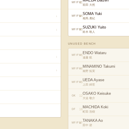
MAEDA Daizen
11
MF/FW
前田 大然
SOMA Yuki
14
↓
MF/FW
相馬 勇紀
SUZUKI Yuito
20
↓
MF/FW
鈴木 唯人
UNUSED BENCH
ENDO Wataru
6
MF/FW
↓
遠藤 航
MINAMINO Takumi
8
MF/FW
↓
南野 拓実
UEDA Ayase
9
MF/FW
上田 綺世
OSAKO Keisuke
12
GK
大迫 敬介
MACHIDA Koki
16
DF
町田 浩樹
TANAKA Ao
17
MF/FW
田中 碧