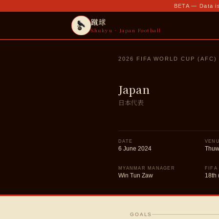
BETA — Data is
蹴球
Shukyu · Japan Football
2026 FIFA WORLD CUP (AFC)
Japan
日本代表
DATE
VEN
6 June 2024
Thuw
MYANMAR MANAGER
FIFA
Win Tun Zaw
18th 
GOALS