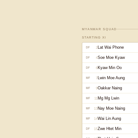
MYANMAR
SQUAD
STARTING XI
Lat Wai Phone
2
DF
Soe Moe Kyaw
4
DF
Kyaw Min Oo
6
DF
Lwin Moe Aung
7
MF
Oakkar Naing
9
MF
Mg Mg Lwin
11
MF
Nay Moe Naing
13
MF
Wai Lin Aung
14
MF
Zwe Htet Min
15
DF