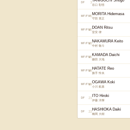
TANIGUCHI Shogo
3
DF
谷口 彰悟
MORITA Hidemasa
5
MF/FW
守田 英正
DOAN Ritsu
10
MF/FW
堂安 律
NAKAMURA Keito
13
MF/FW
中村 敬斗
KAMADA Daichi
15
MF/FW
鎌田 大地
HATATE Reo
18
MF/FW
旗手 怜央
OGAWA Koki
19
MF/FW
小川 航基
ITO Hiroki
21
DF
伊藤 洋輝
HASHIOKA Daiki
22
DF
橋岡 大樹