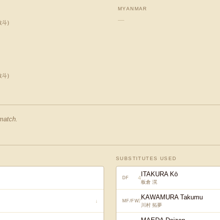
MYANMAR
—
敬斗
)
敬斗
)
 match.
SUBSTITUTES USED
ITAKURA Kō
4
DF
板倉 滉
KAWAMURA Takumu
7
↓
MF/FW
川村 拓夢