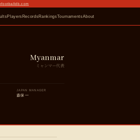
nfootballdb.com
ults
Players
Records
Rankings
Tournaments
About
Myanmar
ミャンマー代表
JAPAN MANAGER
森保 一