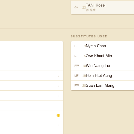
TANI Kosei
23
GK
谷 晃生
SUBSTITUTES USED
Nyein Chan
3
DF
Zwe Khant Min
5
DF
Win Naing Tun
10
FW
Hein Htet Aung
19
↓
MF
Suan Lam Mang
20
↓
FW
↓
↓
↓