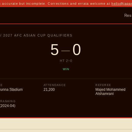
 accurate but incomplete. Corrections and errata welcome at
hello@japa
Res
 / 2027 AFC ASIAN CUP QUALIFIERS
5
–
0
HT
2
–
0
WIN
UE
ATTENDANCE
REFEREE
unna Stadium
21,200
Majed Mohammed
Alshamrani
 RANKING
(2024-04)