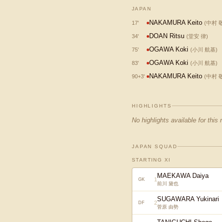
JAPAN
NAKAMURA Keito
17
'
(
中村 
DOAN Ritsu
34
'
(
堂安 律
)
OGAWA Koki
75
'
(
小川 航基
)
OGAWA Koki
83
'
(
小川 航基
)
NAKAMURA Keito
90+3
'
(
中村 
HIGHLIGHTS
No highlights available for this
JAPAN SQUAD
STARTING XI
MAEKAWA Daiya
1
GK
前川 黛也
SUGAWARA Yukinari
2
DF
菅原 由勢