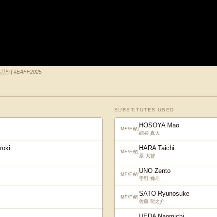
🇵 | #EAFF2025
SUBSTITUTES USED
HOSOYA Mao
10
MF/FW
細谷 真大
roki
HARA Taichi
11
MF/FW
原 大智
UNO Zento
17
MF/FW
宇野 禅斗
SATO Ryunosuke
21
MF/FW
佐藤 龍之介
UEDA Naomichi