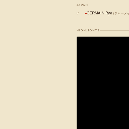
JAPAN
GERMAIN Ryo
8
'
(
ジャーメイ
HIGHLIGHTS