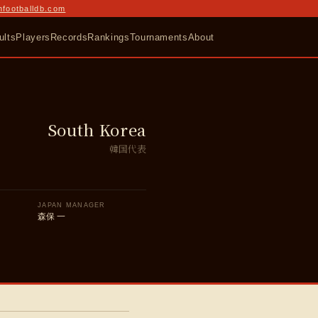
nfootballdb.com
ults
Players
Records
Rankings
Tournaments
About
South Korea
韓国代表
JAPAN MANAGER
森保 一