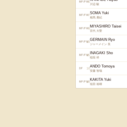
6
MF/FW
川辺 駿
SOMA Yuki
7
MF/FW
相馬 勇紀
MIYASHIRO Taisei
9
MF/FW
宮代 大聖
GERMAIN Ryo
13
MF/FW
ジャーメイン 良
INAGAKI Sho
15
MF/FW
稲垣 祥
ANDO Tomoya
16
DF
安藤 智哉
KAKITA Yuki
19
MF/FW
垣田 裕暉