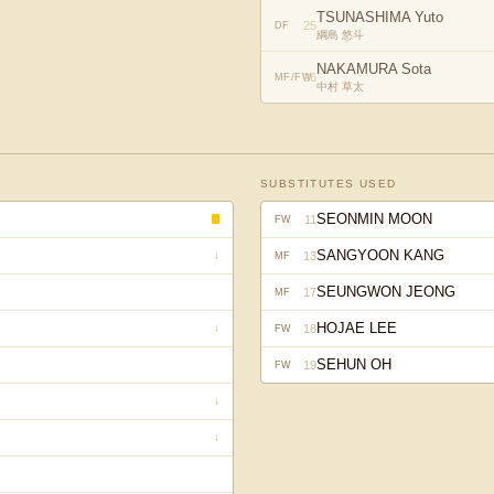
TSUNASHIMA Yuto
25
DF
綱島 悠斗
NAKAMURA Sota
26
MF/FW
中村 草太
SUBSTITUTES USED
SEONMIN MOON
11
FW
SANGYOON KANG
13
↓
MF
SEUNGWON JEONG
17
MF
HOJAE LEE
18
↓
FW
SEHUN OH
19
FW
↓
↓