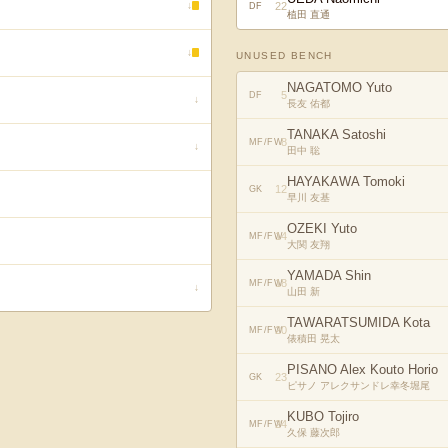
22
↓
DF
植田 直通
↓
UNUSED BENCH
NAGATOMO Yuto
5
DF
↓
長友 佑都
TANAKA Satoshi
8
MF/FW
↓
田中 聡
HAYAKAWA Tomoki
12
GK
早川 友基
OZEKI Yuto
14
MF/FW
大関 友翔
YAMADA Shin
18
MF/FW
↓
山田 新
TAWARATSUMIDA Kota
20
MF/FW
俵積田 晃太
PISANO Alex Kouto Horio
23
GK
ピサノ アレクサンドレ幸冬堀尾
KUBO Tojiro
24
MF/FW
久保 藤次郎