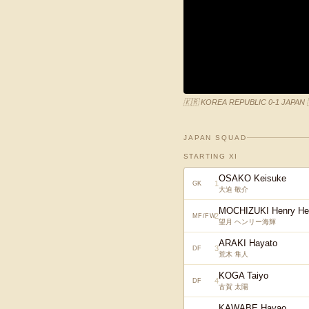
🇰🇷 KOREA REPUBLIC 0-1 JAPAN 
JAPAN SQUAD
STARTING XI
OSAKO Keisuke
1
GK
大迫 敬介
MOCHIZUKI Henry He
2
MF/FW
望月 ヘンリー海輝
ARAKI Hayato
3
DF
荒木 隼人
KOGA Taiyo
4
DF
古賀 太陽
KAWABE Hayao