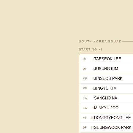
SOUTH KOREA
SQUAD
STARTING XI
TAESEOK LEE
3
DF
JUSUNG KIM
4
DF
JINSEOB PARK
5
MF
JINGYU KIM
6
MF
SANGHO NA
7
FW
MINKYU JOO
9
FW
DONGGYEONG LEE
10
MF
SEUNGWOOK PARK
14
DF