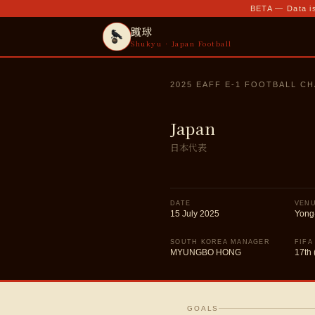
BETA — Data is
蹴球
Shukyu · Japan Football
2025 EAFF E-1 FOOTBALL C
Japan
日本代表
DATE
VEN
15 July 2025
Yong
SOUTH KOREA MANAGER
FIFA
MYUNGBO HONG
17th 
GOALS