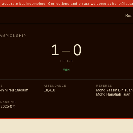
 accurate but incomplete. Corrections and errata welcome at
hello@japa
Res
HAMPIONSHIP
1
–
0
HT
1
–
0
WIN
UE
ATTENDANCE
REFEREE
-in Mireu Stadium
18,418
Mohd Yaasin Bin Tuan
Mohd Hanafiah Tuan
 RANKING
(2025-07)