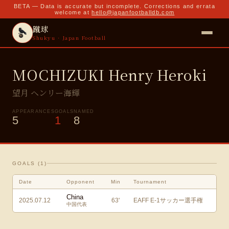
BETA — Data is accurate but incomplete. Corrections and errata
welcome at
hello@japanfootballdb.com
蹴球
Shukyu · Japan Football
MOCHIZUKI Henry Heroki
望月 ヘンリー海輝
APPEARANCES
GOALS
NAMED
5
1
8
GOALS (
1
)
Date
Opponent
Min
Tournament
China
2025.07.12
63
'
EAFF E-1サッカー選手権
中国代表