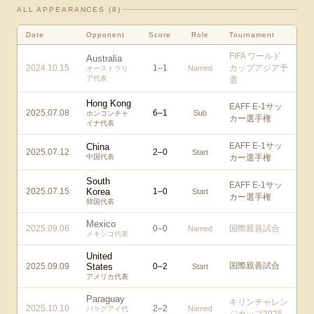
ALL APPEARANCES (
8
)
Date
Opponent
Score
Role
Tournament
FIFA ワールド
Australia
2024.10.15
1
–
1
カップアジア予
Named
オーストラリ
ア代表
選
Hong Kong
EAFF E-1サッ
2025.07.08
6
–
1
Sub
ホンコンチャ
カー選手権
イナ代表
EAFF E-1サッ
China
2025.07.12
2
–
0
Start
中国代表
カー選手権
South
EAFF E-1サッ
2025.07.15
Korea
1
–
0
Start
カー選手権
韓国代表
Mexico
2025.09.06
0
–
0
国際親善試合
Named
メキシコ代表
United
国際親善試合
2025.09.09
States
0
–
2
Start
アメリカ代表
Paraguay
キリンチャレン
2025.10.10
2
–
2
Named
パラグアイ代