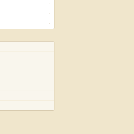
↑
↑
↑