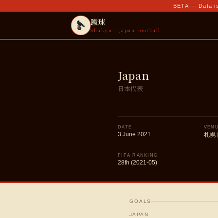
BETA — Data is
蹴球
Shukyu · Japan Football
Japan
日本代表
DATE
VEN
3 June 2021
札幌
FIFA RANKING
28th (2021-05)
GOALS
JAPAN