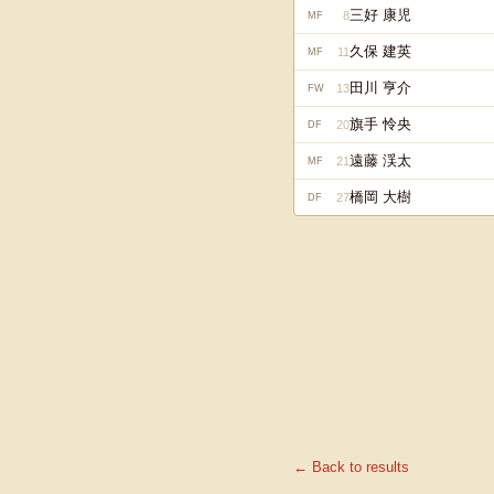
三好 康児
8
MF
久保 建英
11
MF
田川 亨介
13
FW
旗手 怜央
20
DF
遠藤 渓太
21
MF
橋岡 大樹
27
DF
← Back to results