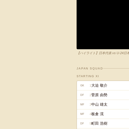
【ハイライト】日本代表 vs U-24日本
JAPAN SQUAD
STARTING XI
大迫 敬介
1
GK
菅原 由勢
2
DF
中山 雄太
3
MF
板倉 滉
4
MF
町田 浩樹
5
DF