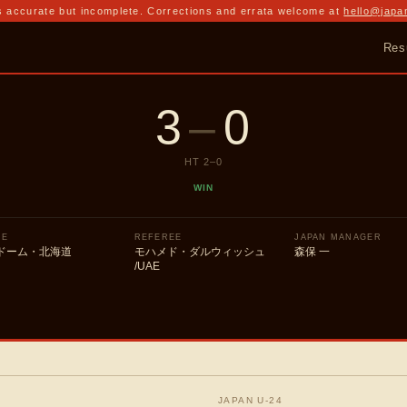
 accurate but incomplete. Corrections and errata welcome at
hello@japa
Res
3
–
0
HT
2
–
0
WIN
UE
REFEREE
JAPAN MANAGER
ドーム・北海道
モハメド・ダルウィッシュ
森保 一
/UAE
JAPAN U-24