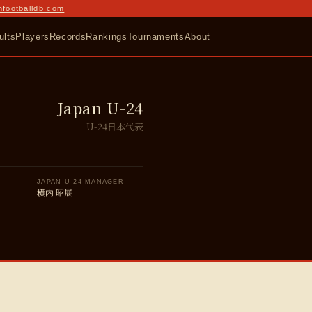
nfootballdb.com
ults
Players
Records
Rankings
Tournaments
About
Japan U-24
U-24日本代表
JAPAN U-24 MANAGER
横内 昭展