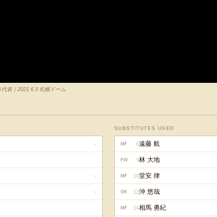
代表｜2021 6.3 札幌ドーム
SUBSTITUTES USED
遠藤 航
6
↓
MF
林 大地
9
FW
堂安 律
10
↓
MF
沖 悠哉
12
↓
GK
相馬 勇紀
14
MF