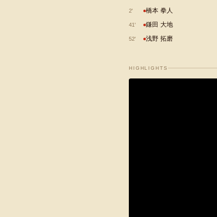
橋本 拳人
2
'
鎌田 大地
41
'
浅野 拓磨
52
'
HIGHLIGHTS