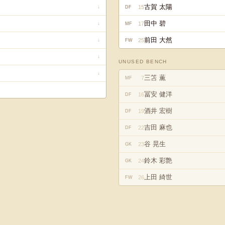
古賀 太陽
15
↓
DF
田中 碧
17
↓
MF
前田 大然
25
↓
FW
↓
UNUSED BENCH
↓
三笘 薫
7
MF
冨安 健洋
16
DF
酒井 宏樹
19
DF
吉田 麻也
22
DF
谷 晃生
23
GK
鈴木 彩艶
24
GK
上田 綺世
26
FW