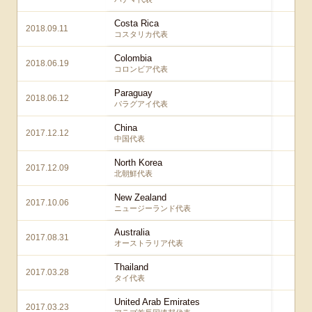
Costa Rica
2018.09.11
3 –
コスタリカ代表
Colombia
2018.06.19
2 –
コロンビア代表
Paraguay
2018.06.12
4 –
パラグアイ代表
China
2017.12.12
2 –
中国代表
North Korea
2017.12.09
1 –
北朝鮮代表
New Zealand
2017.10.06
2 –
ニュージーランド代表
Australia
2017.08.31
2 –
オーストラリア代表
Thailand
2017.03.28
4 –
タイ代表
United Arab Emirates
2017.03.23
2 –