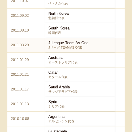
2011.10.07
1 
ベトナム代表
North Korea
2011.09.02
1 
北朝鮮代表
South Korea
2011.08.10
3 
韓国代表
J.League Team As One
2011.03.29
2 
Jリーグ TEAM AS ONE
Australia
2011.01.29
1 – 
オーストラリア代表
Qatar
2011.01.21
3 –
カタール代表
Saudi Arabia
2011.01.17
5 –
サウジアラビア代表
Syria
2011.01.13
2 –
シリア代表
Argentina
2010.10.08
1 
アルゼンチン代表
Guatemala