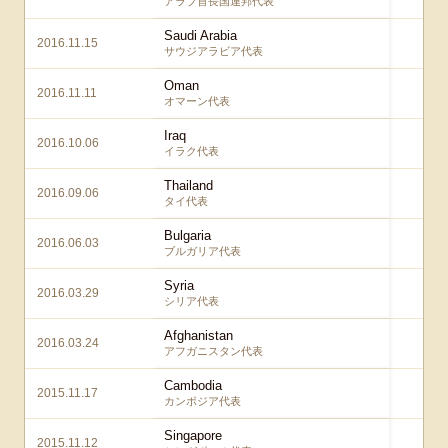
アラブ首長国連邦代表
Saudi Arabia
2016.11.15
2 –
サウジアラビア代表
Oman
2016.11.11
4 
オマーン代表
Iraq
2016.10.06
2 –
イラク代表
Thailand
2016.09.06
2 –
タイ代表
Bulgaria
2016.06.03
7 –
ブルガリア代表
Syria
2016.03.29
5 –
シリア代表
Afghanistan
2016.03.24
5 –
アフガニスタン代表
Cambodia
2015.11.17
2 –
カンボジア代表
Singapore
2015.11.12
3 