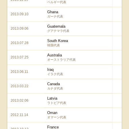
ベルギー代表
Ghana
2013.09.10
3 
ガーナ代表
Guatemala
2013.09.06
3 
グアテマラ代表
South Korea
2013.07.28
2 –
韓国代表
Australia
2013.07.25
3 –
オーストラリア代表
Iraq
2013.06.11
1 
イラク代表
Canada
2013.03.22
2 –
カナダ代表
Latvia
2013.02.06
3 
ラトビア代表
Oman
2012.11.14
2 –
オマーン代表
France