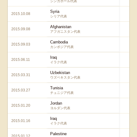
シンガポール代表
Syria
2015.10.08
3 –
シリア代表
Afghanistan
2015.09.08
6 
アフガニスタン代表
Cambodia
2015.09.03
3 
カンボジア代表
Iraq
2015.06.11
4 
イラク代表
Uzbekistan
2015.03.31
5 
ウズベキスタン代表
Tunisia
2015.03.27
2 
チュニジア代表
Jordan
2015.01.20
2 –
ヨルダン代表
Iraq
2015.01.16
1 –
イラク代表
Palestine
2015.01.12
4 –