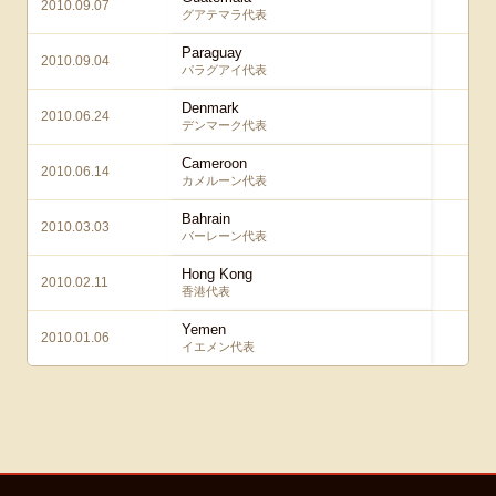
2010.09.07
2 
グアテマラ代表
Paraguay
2010.09.04
1 
パラグアイ代表
Denmark
2010.06.24
3 –
デンマーク代表
Cameroon
2010.06.14
1 –
カメルーン代表
Bahrain
2010.03.03
2 
バーレーン代表
Hong Kong
2010.02.11
3 
香港代表
Yemen
2010.01.06
3 
イエメン代表