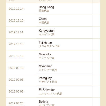
Hong Kong
2019.12.14
5 –
香港代表
China
2019.12.10
2 –
中国代表
Kyrgyzstan
2019.11.14
2 –
キルギス代表
Tajikistan
2019.10.15
3 –
タジキスタン代表
Mongolia
2019.10.10
6 –
モンゴル代表
Myanmar
2019.09.10
2 –
ミャンマー代表
Paraguay
2019.09.05
2 –
パラグアイ代表
El Salvador
2019.06.09
2 –
エルサルバドル代表
Bolivia
2019.03.26
1 –
ボリビア代表