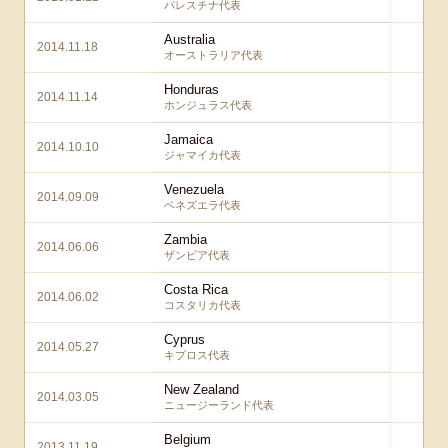
パレスチナ代表
Australia
2014.11.18
2 
オーストラリア代表
Honduras
2014.11.14
6 
ホンジュラス代表
Jamaica
2014.10.10
1 
ジャマイカ代表
Venezuela
2014.09.09
3 
ベネズエラ代表
Zambia
2014.06.06
4 
ザンビア代表
Costa Rica
2014.06.02
3 
コスタリカ代表
Cyprus
2014.05.27
1 
キプロス代表
New Zealand
2014.03.05
4 
ニュージーランド代表
Belgium
2013.11.19
3 