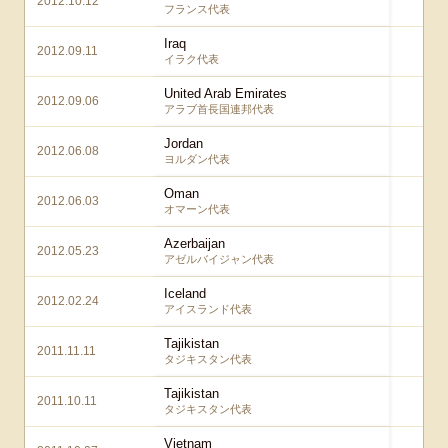
2012.10.12
1 
フランス代表
Iraq
2012.09.11
1 –
イラク代表
United Arab Emirates
2012.09.06
1 
アラブ首長国連邦代表
Jordan
2012.06.08
6 
ヨルダン代表
Oman
2012.06.03
3 
オマーン代表
Azerbaijan
2012.05.23
2 
アゼルバイジャン代表
Iceland
2012.02.24
3 
アイスランド代表
Tajikistan
2011.11.11
4 
タジキスタン代表
Tajikistan
2011.10.11
8 
タジキスタン代表
Vietnam