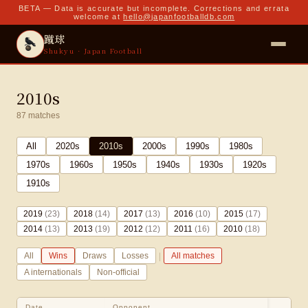
BETA — Data is accurate but incomplete. Corrections and errata
welcome at
hello@japanfootballdb.com
蹴球
Shukyu · Japan Football
2010s
87
matches
All
2020
s
2010
s
2000
s
1990
s
1980
s
1970
s
1960
s
1950
s
1940
s
1930
s
1920
s
1910
s
2019
(
23
)
2018
(
14
)
2017
(
13
)
2016
(
10
)
2015
(
17
)
2014
(
13
)
2013
(
19
)
2012
(
12
)
2011
(
16
)
2010
(
18
)
|
All
Wins
Draws
Losses
All matches
A internationals
Non-official
Date
Opponent
Sc