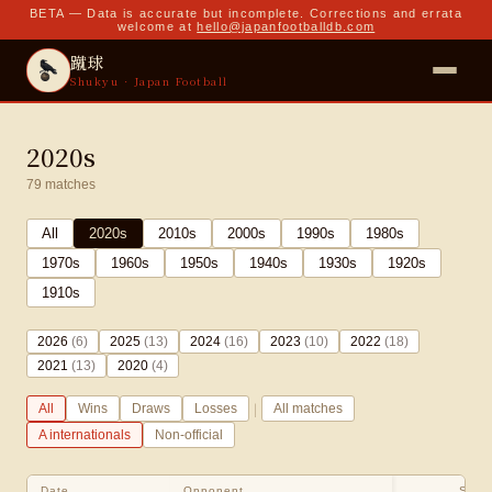
BETA — Data is accurate but incomplete. Corrections and errata
welcome at
hello@japanfootballdb.com
蹴球
Shukyu · Japan Football
2020s
79
matches
All
2020
s
2010
s
2000
s
1990
s
1980
s
1970
s
1960
s
1950
s
1940
s
1930
s
1920
s
1910
s
2026
(
6
)
2025
(
13
)
2024
(
16
)
2023
(
10
)
2022
(
18
)
2021
(
13
)
2020
(
4
)
|
All
Wins
Draws
Losses
All matches
A internationals
Non-official
Date
Opponent
Scor