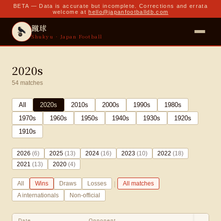
BETA — Data is accurate but incomplete. Corrections and errata
welcome at
hello@japanfootballdb.com
蹴球
Shukyu · Japan Football
2020s
54
matches
All
2020
s
2010
s
2000
s
1990
s
1980
s
1970
s
1960
s
1950
s
1940
s
1930
s
1920
s
1910
s
2026
(
6
)
2025
(
13
)
2024
(
16
)
2023
(
10
)
2022
(
18
)
2021
(
13
)
2020
(
4
)
|
All
Wins
Draws
Losses
All matches
A internationals
Non-official
Date
Opponent
Sc