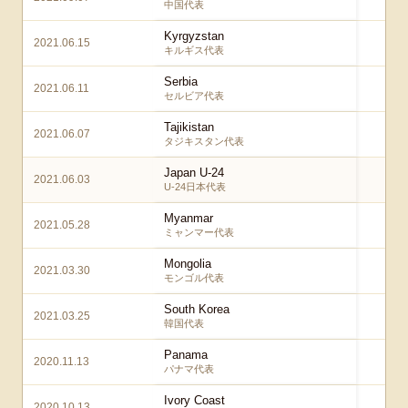
中国代表
Kyrgyzstan
2021.06.15
5 –
キルギス代表
Serbia
2021.06.11
1 –
セルビア代表
Tajikistan
2021.06.07
4 –
タジキスタン代表
Japan U-24
2021.06.03
3 –
U-24日本代表
Myanmar
2021.05.28
10
ミャンマー代表
Mongolia
2021.03.30
14 
モンゴル代表
South Korea
2021.03.25
3 –
韓国代表
Panama
2020.11.13
1
パナマ代表
Ivory Coast
2020.10.13
1