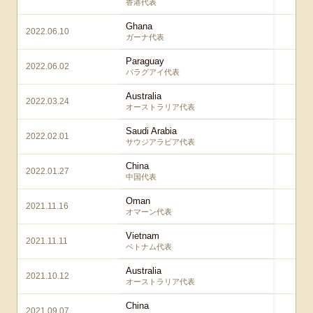
香港代表
Ghana
2022.06.10
4 –
ガーナ代表
Paraguay
2022.06.02
4 –
パラグアイ代表
Australia
2022.03.24
2 –
オーストラリア代表
Saudi Arabia
2022.02.01
2 –
サウジアラビア代表
China
2022.01.27
2 –
中国代表
Oman
2021.11.16
1 –
オマーン代表
Vietnam
2021.11.11
1 –
ベトナム代表
Australia
2021.10.12
2 –
オーストラリア代表
China
2021.09.07
1 –