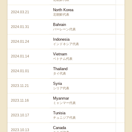
North Korea
2024.03.21
1 –
北朝鮮代表
Bahrain
2024.01.31
3 –
バーレーン代表
Indonesia
2024.01.24
3 –
インドネシア代表
Vietnam
2024.01.14
4 –
ベトナム代表
Thailand
2024.01.01
5 –
タイ代表
Syria
2023.11.21
5
シリア代表
Myanmar
2023.11.16
5 –
ミャンマー代表
Tunisia
2023.10.17
2 –
チュニジア代表
Canada
2023.10.13
4 –