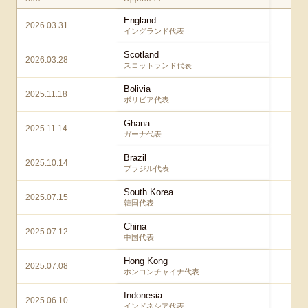
England
2026.03.31
1 –
イングランド代表
Scotland
2026.03.28
1 –
スコットランド代表
Bolivia
2025.11.18
3 –
ボリビア代表
Ghana
2025.11.14
2 –
ガーナ代表
Brazil
2025.10.14
3
ブラジル代表
South Korea
2025.07.15
1 –
韓国代表
China
2025.07.12
2 –
中国代表
Hong Kong
2025.07.08
6 –
ホンコンチャイナ代表
Indonesia
2025.06.10
6 –
インドネシア代表