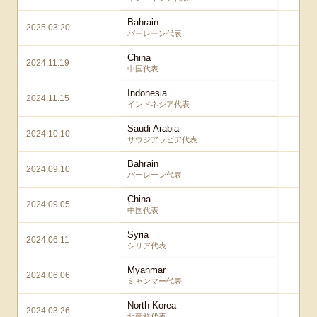
Bahrain
2025.03.20
2 –
バーレーン代表
China
2024.11.19
3 –
中国代表
Indonesia
2024.11.15
4 –
インドネシア代表
Saudi Arabia
2024.10.10
2 –
サウジアラビア代表
Bahrain
2024.09.10
5 –
バーレーン代表
China
2024.09.05
7 –
中国代表
Syria
2024.06.11
5
シリア代表
Myanmar
2024.06.06
5
ミャンマー代表
North Korea
2024.03.26
3
北朝鮮代表