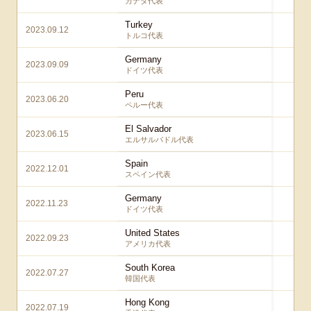
カナダ代表
Turkey
2023.09.12
4 –
トルコ代表
Germany
2023.09.09
4 –
ドイツ代表
Peru
2023.06.20
4 –
ペルー代表
El Salvador
2023.06.15
6 –
エルサルバドル代表
Spain
2022.12.01
2 –
スペイン代表
Germany
2022.11.23
2 –
ドイツ代表
United States
2022.09.23
2 –
アメリカ代表
South Korea
2022.07.27
3 –
韓国代表
Hong Kong
2022.07.19
6 –